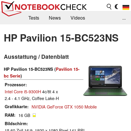
Tests
News
Videos
...
Benchmarks & Tech
Externe Tests
HP Pavilion 15-BC523NS
Kaufberatung
Deals
Suche
Jobs
Ausstattung / Datenblatt
Forum
HP Pavilion 15-BC523NS (
Pavilion 15-
bc Serie
)
Prozessor
Intel Core i5-9300H
4c/8t 4 x
2.4 - 4.1 GHz, Coffee Lake-H
Grafikkarte
NVIDIA GeForce GTX 1050 Mobile
RAM
16 GB
Bildschirm
15.60 Zoll 16:9, 1920 x 1080 Pixel 141 PPI,