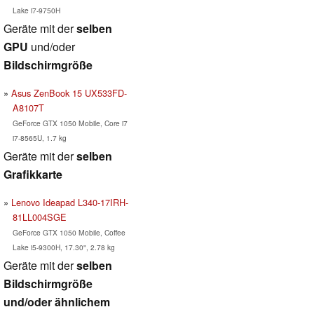
Lake i7-9750H
Geräte mit der
selben
GPU
und/oder
Bildschirmgröße
Asus ZenBook 15 UX533FD-
A8107T
GeForce GTX 1050 Mobile, Core i7
i7-8565U, 1.7 kg
Geräte mit der
selben
Grafikkarte
Lenovo Ideapad L340-17IRH-
81LL004SGE
GeForce GTX 1050 Mobile, Coffee
Lake i5-9300H, 17.30", 2.78 kg
Geräte mit der
selben
Bildschirmgröße
und/oder ähnlichem