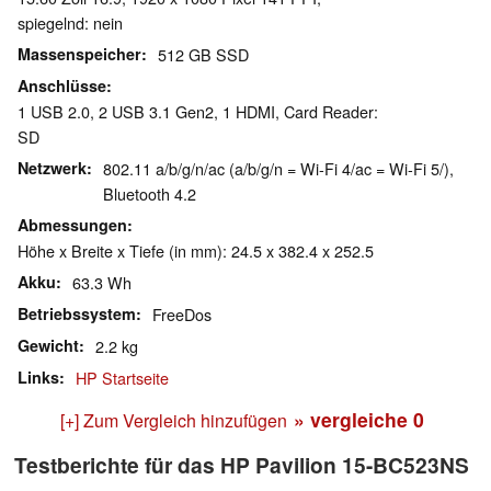
spiegelnd: nein
Massenspeicher
512 GB SSD
Anschlüsse
1 USB 2.0, 2 USB 3.1 Gen2, 1 HDMI, Card Reader:
SD
Netzwerk
802.11 a/b/g/n/ac (a/b/g/n = Wi-Fi 4/ac = Wi-Fi 5/),
Bluetooth 4.2
Abmessungen
Höhe x Breite x Tiefe (in mm): 24.5 x 382.4 x 252.5
Akku
63.3 Wh
Betriebssystem
FreeDos
Gewicht
2.2 kg
Links
HP Startseite
» vergleiche
0
[+] Zum Vergleich hinzufügen
Testberichte für das HP Pavilion 15-BC523NS