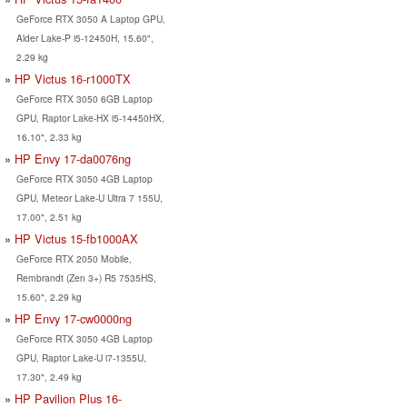
GeForce RTX 3050 A Laptop GPU,
Alder Lake-P i5-12450H, 15.60",
2.29 kg
HP Victus 16-r1000TX
GeForce RTX 3050 6GB Laptop
GPU, Raptor Lake-HX i5-14450HX,
16.10", 2.33 kg
HP Envy 17-da0076ng
GeForce RTX 3050 4GB Laptop
GPU, Meteor Lake-U Ultra 7 155U,
17.00", 2.51 kg
HP Victus 15-fb1000AX
GeForce RTX 2050 Mobile,
Rembrandt (Zen 3+) R5 7535HS,
15.60", 2.29 kg
HP Envy 17-cw0000ng
GeForce RTX 3050 4GB Laptop
GPU, Raptor Lake-U i7-1355U,
17.30", 2.49 kg
HP Pavilion Plus 16-