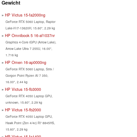
Gewicht
HP Victus 15-fa2000ng
GeForce RTX 5060 Laptop, Raptor
Lake-H i7-13620H, 15.60", 2.29 kg
HP Omnibook 5 16-af1037nr
Graphics 4-Core iGPU (Arrow Lake),
Arrow Lake Ultra 7 255U, 16.00",
1.716 kg
HP Omen 16-ap0000ng
GeForce RTX 5060 Laptop, Strix /
Gorgon Point Ryzen AI 7 350,
16.00", 2.44 kg
HP Victus 15-fb3000
GeForce RTX 4050 Laptop GPU,
unknown, 15.60", 2.29 kg
HP Victus 15-fb2000
GeForce RTX 4050 Laptop GPU,
Hawk Point (Zen 4/4c) R7 8845HS,
15.60", 2.29 kg
HP Victus 15-fa1400