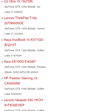
LG Ultra 15 15U70N
GeForce GTX 1050 Mobile, Ice
Lake i7-1065G7
Lenovo ThinkPad T15p-
20TN0005GE
GeForce GTX 1050 Mobile, Comet
Lake i7-10750H
Asus VivoBook 15 K571GD-
BQ215T
GeForce GTX 1050 Mobile, Coffee
Lake i7-9750H
Asus D570DD-E4028T
GeForce GTX 1050 Mobile, Picasso
(Ryzen 3000 APU) R5 3500U
HP Pavilion Gaming 15-
CX0020NS
GeForce GTX 1050 Mobile, Coffee
Lake i5-8300H
Lenovo Ideapad 330-15ICH-
81FK00EHSP
GeForce GTX 1050 Mobile, Coffee