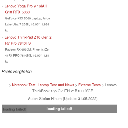
Lenovo Yoga Pro 9 16IAH
G10 RTX 5060
GeForce RTX 5060 Laptop, Arrow
Lake Ultra 7 255H, 16.00", 1.929
kg
Lenovo ThinkPad Z16 Gen 2,
R7 Pro 7840HS
Radeon RX 6550M, Phoenix (Zen
4) R7 PRO 7840HS, 16.00", 1.81
kg
Preisvergleich
>
Notebook Test, Laptop Test und News
>
Externe Tests
> Lenovo
ThinkBook 15p G2 ITH 21B1000YGE
Autor: Stefan Hinum (Update: 31.05.2022)
loading failed!
loading failed!