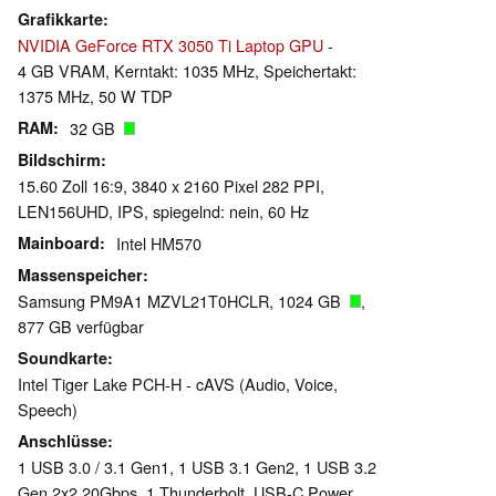
Grafikkarte
NVIDIA GeForce RTX 3050 Ti Laptop GPU
-
4 GB VRAM, Kerntakt: 1035 MHz, Speichertakt:
1375 MHz, 50 W TDP
RAM
32 GB
Bildschirm
15.60 Zoll 16:9, 3840 x 2160 Pixel 282 PPI,
LEN156UHD, IPS, spiegelnd: nein, 60 Hz
Mainboard
Intel HM570
Massenspeicher
Samsung PM9A1 MZVL21T0HCLR, 1024 GB
,
877 GB verfügbar
Soundkarte
Intel Tiger Lake PCH-H - cAVS (Audio, Voice,
Speech)
Anschlüsse
1 USB 3.0 / 3.1 Gen1, 1 USB 3.1 Gen2, 1 USB 3.2
Gen 2x2 20Gbps, 1 Thunderbolt, USB-C Power