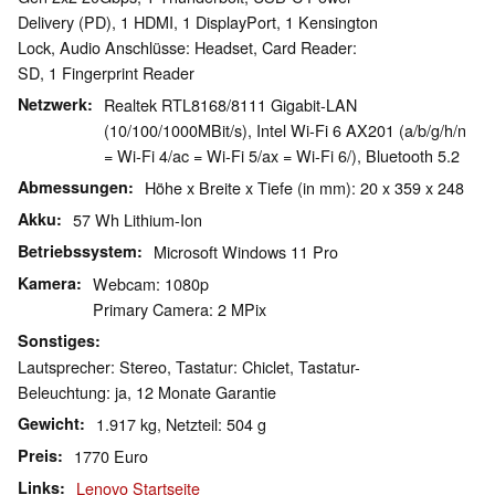
Delivery (PD), 1 HDMI, 1 DisplayPort, 1 Kensington
Lock, Audio Anschlüsse: Headset, Card Reader:
SD, 1 Fingerprint Reader
Netzwerk
Realtek RTL8168/8111 Gigabit-LAN
(10/100/1000MBit/s), Intel Wi-Fi 6 AX201 (a/b/g/h/n
= Wi-Fi 4/ac = Wi-Fi 5/ax = Wi-Fi 6/), Bluetooth 5.2
Abmessungen
Höhe x Breite x Tiefe (in mm): 20 x 359 x 248
Akku
57 Wh Lithium-Ion
Betriebssystem
Microsoft Windows 11 Pro
Kamera
Webcam: 1080p
Primary Camera: 2 MPix
Sonstiges
Lautsprecher: Stereo, Tastatur: Chiclet, Tastatur-
Beleuchtung: ja, 12 Monate Garantie
Gewicht
1.917 kg, Netzteil: 504 g
Preis
1770 Euro
Links
Lenovo Startseite