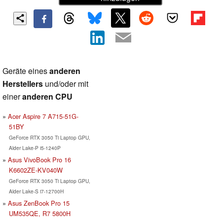
Geräte eines
anderen
Herstellers
und/oder mit
einer
anderen CPU
Acer Aspire 7 A715-51G-
51BY
GeForce RTX 3050 Ti Laptop GPU,
Alder Lake-P i5-1240P
Asus VivoBook Pro 16
K6602ZE-KV040W
GeForce RTX 3050 Ti Laptop GPU,
Alder Lake-S i7-12700H
Asus ZenBook Pro 15
UM535QE, R7 5800H