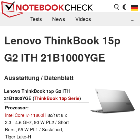
Tests
News
Videos
...
Benchmarks & Tech
Externe Tests
Lenovo ThinkBook 15p
Kaufberatung
Deals
Suche
Jobs
G2 ITH 21B1000YGE
Forum
Ausstattung / Datenblatt
Lenovo ThinkBook 15p G2 ITH
21B1000YGE (
ThinkBook 15p Serie
)
Prozessor
Intel Core i7-11800H
8c/16t 8 x
2.3 - 4.6 GHz, 90 W PL2 / Short
Burst, 55 W PL1 / Sustained,
Tiger Lake-H