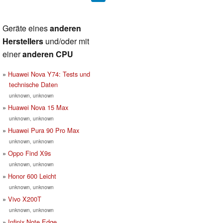
Geräte eines
anderen
Herstellers
und/oder mit
einer
anderen CPU
Huawei Nova Y74: Tests und
technische Daten
unknown, unknown
Huawei Nova 15 Max
unknown, unknown
Huawei Pura 90 Pro Max
unknown, unknown
Oppo Find X9s
unknown, unknown
Honor 600 Leicht
unknown, unknown
Vivo X200T
unknown, unknown
Infinix Note Edge