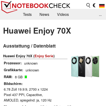
Tests
News
Videos
...
Benchmarks & Tech
Externe Tests
Huawei Enjoy 70X
Kaufberatung
Deals
Suche
Jobs
Ausstattung / Datenblatt
Forum
Huawei Enjoy 70X (
Enjoy Serie
)
Prozessor
unknown
Grafikkarte
unknown
RAM
8 GB
Bildschirm
6.78 Zoll 19.9:9, 2700 x 1224
Pixel 437 PPI, Capacitive,
AMOLED, spiegelnd: ja, 120 Hz