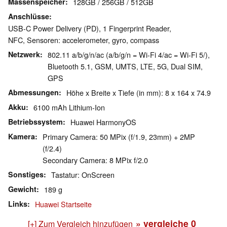
Massenspeicher
128GB / 256GB / 512GB
Anschlüsse
USB-C Power Delivery (PD), 1 Fingerprint Reader,
NFC, Sensoren: accelerometer, gyro, compass
Netzwerk
802.11 a/b/g/n/ac (a/b/g/n = Wi-Fi 4/ac = Wi-Fi 5/),
Bluetooth 5.1, GSM, UMTS, LTE, 5G, Dual SIM,
GPS
Abmessungen
Höhe x Breite x Tiefe (in mm): 8 x 164 x 74.9
Akku
6100 mAh Lithium-Ion
Betriebssystem
Huawei HarmonyOS
Kamera
Primary Camera: 50 MPix (f/1.9, 23mm) + 2MP
(f/2.4)
Secondary Camera: 8 MPix f/2.0
Sonstiges
Tastatur: OnScreen
Gewicht
189 g
Links
Huawei Startseite
» vergleiche
0
[+] Zum Vergleich hinzufügen