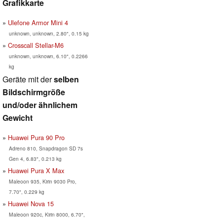
Grafikkarte
Ulefone Armor Mini 4
unknown, unknown, 2.80", 0.15 kg
Crosscall Stellar-M6
unknown, unknown, 6.10", 0.2266
kg
Geräte mit der
selben
Bildschirmgröße
und/oder ähnlichem
Gewicht
Huawei Pura 90 Pro
Adreno 810, Snapdragon SD 7s
Gen 4, 6.83", 0.213 kg
Huawei Pura X Max
Maleoon 935, Kirin 9030 Pro,
7.70", 0.229 kg
Huawei Nova 15
Maleoon 920c, Kirin 8000, 6.70",