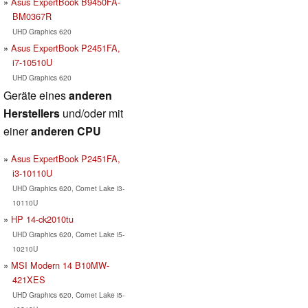
Asus ExpertBook B9450FA-
BM0367R
UHD Graphics 620
Asus ExpertBook P2451FA,
i7-10510U
UHD Graphics 620
Geräte eines
anderen
Herstellers
und/oder mit
einer
anderen CPU
Asus ExpertBook P2451FA,
i3-10110U
UHD Graphics 620, Comet Lake i3-
10110U
HP 14-ck2010tu
UHD Graphics 620, Comet Lake i5-
10210U
MSI Modern 14 B10MW-
421XES
UHD Graphics 620, Comet Lake i5-