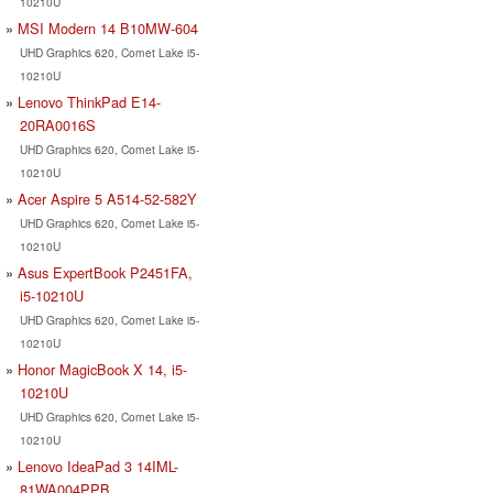
10210U
MSI Modern 14 B10MW-604
UHD Graphics 620, Comet Lake i5-
10210U
Lenovo ThinkPad E14-
20RA0016S
UHD Graphics 620, Comet Lake i5-
10210U
Acer Aspire 5 A514-52-582Y
UHD Graphics 620, Comet Lake i5-
10210U
Asus ExpertBook P2451FA,
i5-10210U
UHD Graphics 620, Comet Lake i5-
10210U
Honor MagicBook X 14, i5-
10210U
UHD Graphics 620, Comet Lake i5-
10210U
Lenovo IdeaPad 3 14IML-
81WA004PPB