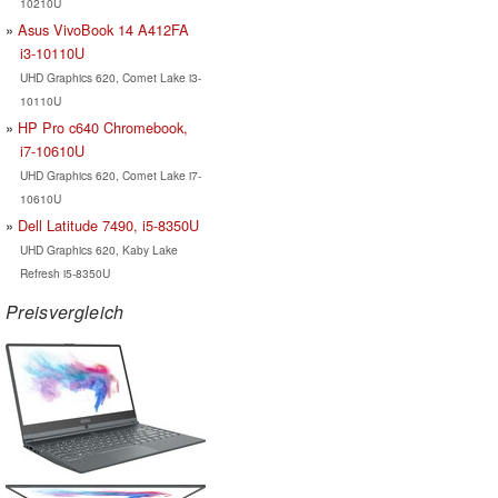
10210U
Asus VivoBook 14 A412FA
i3-10110U
UHD Graphics 620, Comet Lake i3-
10110U
HP Pro c640 Chromebook,
i7-10610U
UHD Graphics 620, Comet Lake i7-
10610U
Dell Latitude 7490, i5-8350U
UHD Graphics 620, Kaby Lake
Refresh i5-8350U
Preisvergleich