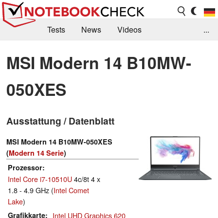
Tests
News
Videos
...
Benchmarks & Tech
Externe Tests
MSI Modern 14 B10MW-
Kaufberatung
Deals
Suche
Jobs
050XES
Forum
Ausstattung / Datenblatt
MSI Modern 14 B10MW-050XES
(
Modern 14 Serie
)
Prozessor
Intel Core i7-10510U
4c/8t 4 x
1.8 - 4.9 GHz (
Intel Comet
Lake
)
Grafikkarte
Intel UHD Graphics 620