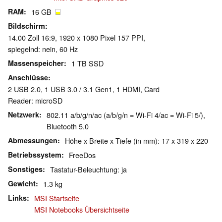
RAM
16 GB
Bildschirm
14.00 Zoll 16:9, 1920 x 1080 Pixel 157 PPI,
spiegelnd: nein, 60 Hz
Massenspeicher
1 TB SSD
Anschlüsse
2 USB 2.0, 1 USB 3.0 / 3.1 Gen1, 1 HDMI, Card
Reader: microSD
Netzwerk
802.11 a/b/g/n/ac (a/b/g/n = Wi-Fi 4/ac = Wi-Fi 5/),
Bluetooth 5.0
Abmessungen
Höhe x Breite x Tiefe (in mm): 17 x 319 x 220
Betriebssystem
FreeDos
Sonstiges
Tastatur-Beleuchtung: ja
Gewicht
1.3 kg
Links
MSI Startseite
MSI Notebooks Übersichtseite