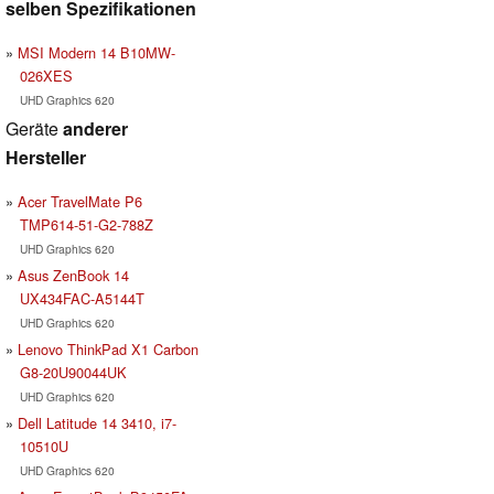
selben Spezifikationen
MSI Modern 14 B10MW-
026XES
UHD Graphics 620
Geräte
anderer
Hersteller
Acer TravelMate P6
TMP614-51-G2-788Z
UHD Graphics 620
Asus ZenBook 14
UX434FAC-A5144T
UHD Graphics 620
Lenovo ThinkPad X1 Carbon
G8-20U90044UK
UHD Graphics 620
Dell Latitude 14 3410, i7-
10510U
UHD Graphics 620