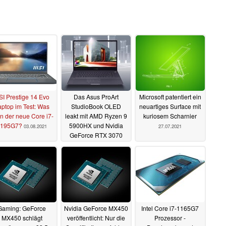
I Prestige 14 Evo
Das Asus ProArt
Microsoft patentiert ein
ptop im Test: Was
StudioBook OLED
neuartiges Surface mit
n der neue Core i7-
leakt mit AMD Ryzen 9
kuriosem Scharnier
1195G7?
5900HX und Nvidia
03.08.2021
27.07.2021
GeForce RTX 3070
02.08.2021
Gaming: GeForce
Nvidia GeForce MX450
Intel Core i7-1165G7
MX450 schlägt
veröffentlicht: Nur die
Prozessor -