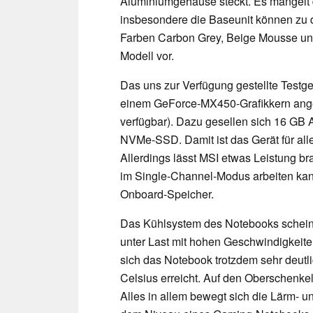
Aluminiumgehäuse steckt. Es mangelt 
insbesondere die Baseunit können zu de
Farben Carbon Grey, Beige Mousse und
Modell vor.
Das uns zur Verfügung gestellte Testg
einem GeForce-MX450-Grafikkern ange
verfügbar). Dazu gesellen sich 16 GB 
NVMe-SSD. Damit ist das Gerät für al
Allerdings lässt MSI etwas Leistung br
im Single-Channel-Modus arbeiten kan
Onboard-Speicher.
Das Kühlsystem des Notebooks scheint 
unter Last mit hohen Geschwindigkeiten
sich das Notebook trotzdem sehr deutl
Celsius erreicht. Auf den Oberschenkel
Alles in allem bewegt sich die Lärm- 