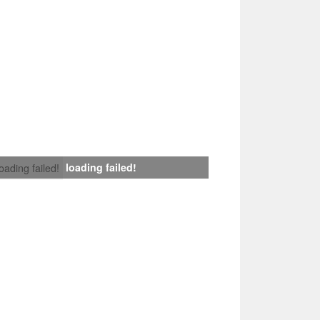
loading failed!
loading failed!