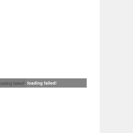
loading failed!
loading failed!