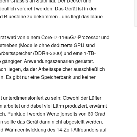
dem Chassis an Stabilität: Der Deckel und
utlich verdreht werden. Das Gerät ist in den
 Bluestone zu bekommen - uns liegt das blaue
erät wird von einem Core-i7-1165G7-Prozessor und
trieben (Modelle ohne dedizierte GPU sind
Arbeitsspeicher (DDR4-3200) und eine 1-TB-
le gängigen Anwendungsszenarien gerüstet.
ach liegen, da der Arbeitsspeicher ausschließlich
n. Es gibt nur eine Speicherbank und keinen
unterdimensioniert zu sein: Obwohl der Lüfter
 arbeitet und dabei viel Lärm produziert, erwärmt
ich. Punktuell werden Werte jenseits von 60 Grad
n sollte das Gerät dann nicht abgestellt werden.
und Wärmeentwicklung des 14-Zoll-Allrounders auf