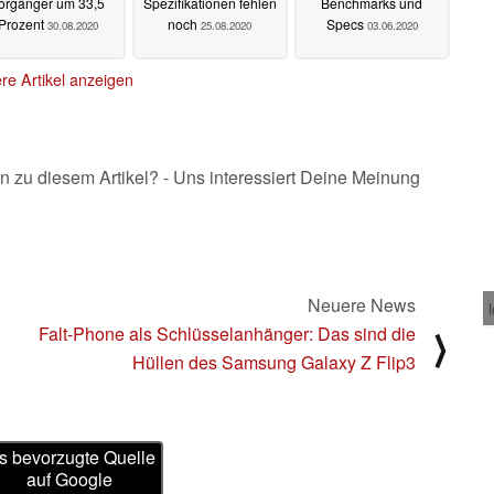
orgänger um 33,5
Spezifikationen fehlen
Benchmarks und
Prozent
noch
Specs
30.08.2020
25.08.2020
03.06.2020
re Artikel anzeigen
n zu diesem Artikel? - Uns interessiert Deine Meinung
Neuere News
Falt-Phone als Schlüsselanhänger: Das sind die
⟩
Hüllen des Samsung Galaxy Z Flip3
s bevorzugte Quelle
auf Google