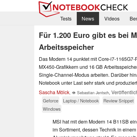
Tests
News
Videos
Be
Für 1.200 Euro gibt es bei 
Arbeitsspeicher
Das Modern 14 punktet mit Core-i7-1165G7-
MX450-Grafikkern und 16 GB Arbeitsspeicher.
Single-Channel-Modus arbeiten. Darüber hin
Notebook unter Last sehr stark und produziert
Sascha Mölck
,
Veröffentli
,
👁
Sebastian Jentsch
Geforce
Laptop / Notebook
Review Snippet
Windows
MSI hat mit dem Modern 14 B11SB eine
im Sortiment, dessen Technik in einem