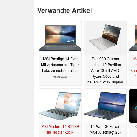
Verwandte Artikel
MSI Prestige 14 Evo:
Das 980 Gramm
MS
Mit verbessertem Tiger-
leichte HP Pavilion
La
Lake zu mehr Laufzeit
Aero 13 mit AMD
kan
Ryzen 5000 und
08.08.2021
hellem 16:10-Display
ist jetzt erhältlich
03.08.2021
MSI Modern 14 B11SB
12-Watt-GeForce-
im Test: 14-Zoll-
MX450 schlägt 25-