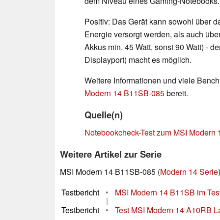
dem Niveau eines Gaming-Notebooks.
Positiv: Das Gerät kann sowohl über das
Energie versorgt werden, als auch übe
Akkus min. 45 Watt, sonst 90 Watt) - d
Displayport) macht es möglich.
Weitere Informationen und viele Benc
Modern 14 B11SB-085
bereit.
Quelle(n)
Notebookcheck-Test zum MSI Modern
Weitere Artikel zur Serie
MSI Modern 14 B11SB-085 (
Modern 14 Serie
Testbericht
•
MSI Modern 14 B11SB im Test: 
|
Testbericht
•
Test MSI Modern 14 A10RB Lap