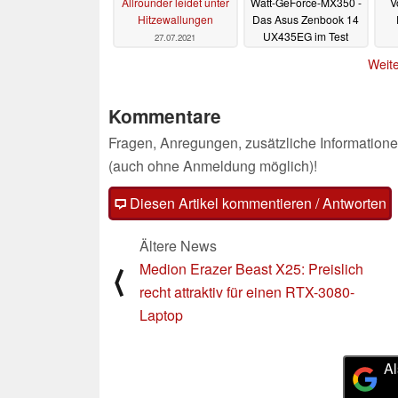
Allrounder leidet unter
Watt-GeForce-MX350 -
V
Hitzewallungen
Das Asus Zenbook 14
UX435EG im Test
27.07.2021
12.01.2021
Weite
Kommentare
Fragen, Anregungen, zusätzliche Informatione
(auch ohne Anmeldung möglich)!
Diesen Artikel kommentieren / Antworten
Ältere News
Medion Erazer Beast X25: Preislich
⟨
recht attraktiv für einen RTX-3080-
Laptop
Al