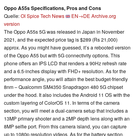
Oppo A55s Specifications, Pros and Cons
Quelle:
OI Spice Tech News
EN→DE
Archive.org
version
The Oppo A55s 5G was released in Japan in November
2021, and the expected price tag is $289 (Rs 21,000)
approx. As you might have guessed, it’s a rebooted version
of the Oppo A55 but with 5G connectivity options. This
phone offers an IPS LCD that renders a 90Hz refresh rate
and a 6.5-inches display with FHD+ resolution. As for the
performance angle, you will attain the best budget-friendly
8nm – Qualcomm SM4350 Snapdragon 480 5G chipset
under the hood. It also includes the Android 11 OS with the
custom layering of ColorOS 11. In terms of the camera
section, you will meet a dual-camera setup that includes a
13MP primary shooter and a 2MP depth lens along with an
8MP selfie port. From this camera island, you can capture
up to 1080p resolution videos. As for the battery section,