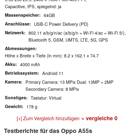
Capacitive, IPS, spiegelnd: ja
Massenspeicher
64GB
Anschlüsse
USB-C Power Delivery (PD)
Netzwerk
802.11 a/b/g/n/ac (a/b/g/n = Wi-Fi 4/ac = Wi-Fi 5/),
Bluetooth 5, GSM, UMTS, LTE, 5G, GPS
Abmessungen
Höhe x Breite x Tiefe (in mm): 8.2 x 162.1 x 74.7
Akku
4000 mAh
Betriebssystem
Android 11
Kamera
Primary Camera: 13 MPix Dual: 13MP + 2MP
Secondary Camera: 8 MPix
Sonstiges
Tastatur: Virtual
Gewicht
178 g
» vergleiche
0
[+] Zum Vergleich hinzufügen
Testberichte für das Oppo A55s