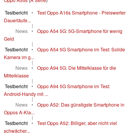
Oppo A55s
(
A Serie
)
Testbericht
•
Test Oppo A16s Smartphone - Preiswerter
Dauerläufe...
|
News
•
Oppo A54 5G: 5G-Smartphone für wenig
Geld
|
Testbericht
•
Oppo A54 5G Smartphone im Test: Solide
Kamera im g...
|
News
•
Oppo A94 5G: Die Mittelklasse für die
Mittelklasse
|
Testbericht
•
Oppo A94 5G Smartphone im Test:
Android-Handy mit ...
|
News
•
Oppo A52: Das günstigste Smartphone in
Oppos A-Kla...
|
Testbericht
•
Test Oppo A52: Billiger, aber nicht viel
schwächer...