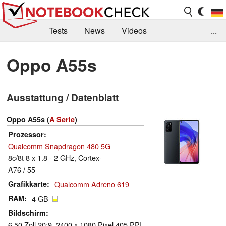
Tests
News
Videos
...
Benchmarks & Tech
Externe Tests
Oppo A55s
Kaufberatung
Deals
Suche
Jobs
Ausstattung / Datenblatt
Forum
Oppo A55s (
A Serie
)
Prozessor
Qualcomm Snapdragon 480 5G
8c/8t 8 x 1.8 - 2 GHz, Cortex-
A76 / 55
Grafikkarte
Qualcomm Adreno 619
RAM
4 GB
Bildschirm
6.50 Zoll 20:9, 2400 x 1080 Pixel 405 PPI,