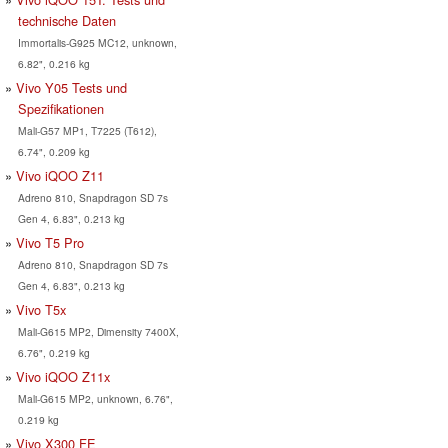
technische Daten
Immortalis-G925 MC12, unknown,
6.82", 0.216 kg
Vivo Y05 Tests und
Spezifikationen
Mali-G57 MP1, T7225 (T612),
6.74", 0.209 kg
Vivo iQOO Z11
Adreno 810, Snapdragon SD 7s
Gen 4, 6.83", 0.213 kg
Vivo T5 Pro
Adreno 810, Snapdragon SD 7s
Gen 4, 6.83", 0.213 kg
Vivo T5x
Mali-G615 MP2, Dimensity 7400X,
6.76", 0.219 kg
Vivo iQOO Z11x
Mali-G615 MP2, unknown, 6.76",
0.219 kg
Vivo X300 FE