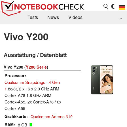
Tests
News
Videos
...
Benchmarks & Tech
Externe Tests
Vivo Y200
Kaufberatung
Deals
Suche
Jobs
Ausstattung / Datenblatt
Forum
Vivo Y200 (
Y200 Serie
)
Prozessor
Qualcomm Snapdragon 4 Gen
1
8c/8t, 2 x , 6 x 2.0 GHz ARM
Cortex-A78 1.8 GHz ARM
Cortex-A55, 2x Cortex-A78 / 6x
Cortex-A55
Grafikkarte
Qualcomm Adreno 619
RAM
8 GB