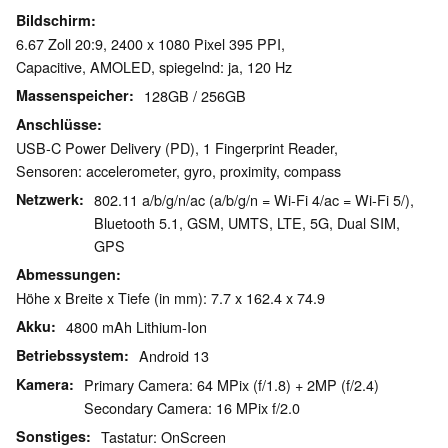
Bildschirm
6.67 Zoll 20:9, 2400 x 1080 Pixel 395 PPI,
Capacitive, AMOLED, spiegelnd: ja, 120 Hz
Massenspeicher
128GB / 256GB
Anschlüsse
USB-C Power Delivery (PD), 1 Fingerprint Reader,
Sensoren: accelerometer, gyro, proximity, compass
Netzwerk
802.11 a/b/g/n/ac (a/b/g/n = Wi-Fi 4/ac = Wi-Fi 5/),
Bluetooth 5.1, GSM, UMTS, LTE, 5G, Dual SIM,
GPS
Abmessungen
Höhe x Breite x Tiefe (in mm): 7.7 x 162.4 x 74.9
Akku
4800 mAh Lithium-Ion
Betriebssystem
Android 13
Kamera
Primary Camera: 64 MPix (f/1.8) + 2MP (f/2.4)
Secondary Camera: 16 MPix f/2.0
Sonstiges
Tastatur: OnScreen