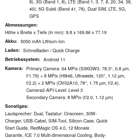
8), 3G (Band 1, 8), LTE (Band 1, 3, 7, 8, 20, 34, 38,
40), 5G Sub6 (Band 41, 78), Dual SIM, LTE, 5G,
GPS
Abmessungen
Höhe x Breite x Tiefe (in mm): 9.8 x 169.86 x 77.19
Akku
5050 mAh Lithium-Ion
Laden
Schnellladen / Quick Charge
Betriebssystem
Android 11
Kamera
Primary Camera: 64 MPix (S5KGW3, 78.3°, 0.8 µm,
f/1.79) + 8 MPix (HI846, Ultrawide, 120°, 1.12 µm,
f/2.2) + 2 MPix (OV02A10, 78°, 1.75 µm, f/2.4),
Camera2-API-Level: Level 3
Secondary Camera: 8 MPix (f/2.0, 1.12 µm)
Sonstiges
Lautsprecher: Dual, Tastatur: Onscreen, 30W-
Charger, USB-Cabel, SIM-Tool, Silicon-Case, Quick
Start Guide, RedMagic OS 4.0, 12 Monate
Garantie, ICE 7.0 Multi-dimensional Cooling, Body-