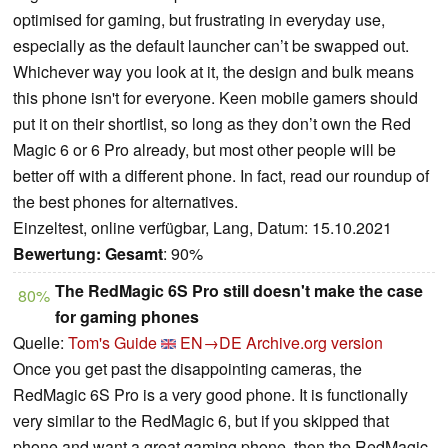
optimised for gaming, but frustrating in everyday use,
especially as the default launcher can’t be swapped out.
Whichever way you look at it, the design and bulk means
this phone isn't for everyone. Keen mobile gamers should
put it on their shortlist, so long as they don’t own the Red
Magic 6 or 6 Pro already, but most other people will be
better off with a different phone. In fact, read our roundup of
the best phones for alternatives.
Einzeltest, online verfügbar, Lang, Datum: 15.10.2021
Bewertung:
Gesamt
: 90%
The RedMagic 6S Pro still doesn't make the case
80%
for gaming phones
Quelle:
Tom's Guide
EN→DE
Archive.org version
Once you get past the disappointing cameras, the
RedMagic 6S Pro is a very good phone. It is functionally
very similar to the RedMagic 6, but if you skipped that
phone and want a great gaming phone, then the RedMagic