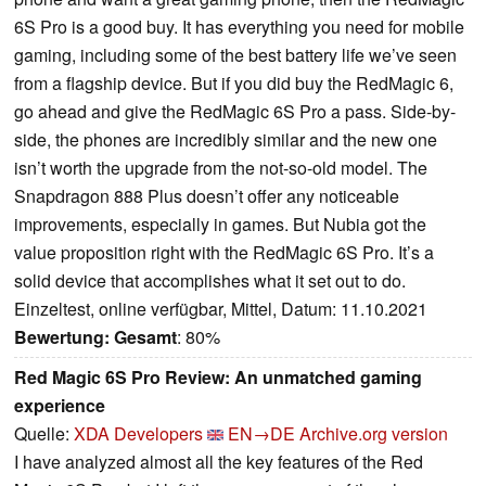
6S Pro is a good buy. It has everything you need for mobile
gaming, including some of the best battery life we’ve seen
from a flagship device. But if you did buy the RedMagic 6,
go ahead and give the RedMagic 6S Pro a pass. Side-by-
side, the phones are incredibly similar and the new one
isn’t worth the upgrade from the not-so-old model. The
Snapdragon 888 Plus doesn’t offer any noticeable
improvements, especially in games. But Nubia got the
value proposition right with the RedMagic 6S Pro. It’s a
solid device that accomplishes what it set out to do.
Einzeltest, online verfügbar, Mittel, Datum: 11.10.2021
Bewertung:
Gesamt
: 80%
Red Magic 6S Pro Review: An unmatched gaming
experience
Quelle:
XDA Developers
EN→DE
Archive.org version
I have analyzed almost all the key features of the Red