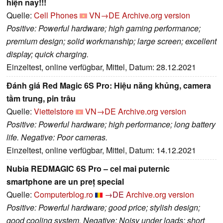
hiện nay!!!
Quelle:
Cell Phones
VN→DE
Archive.org version
Positive: Powerful hardware; high gaming performance;
premium design; solid workmanship; large screen; excellent
display; quick charging.
Einzeltest, online verfügbar, Mittel, Datum: 28.12.2021
Đánh giá Red Magic 6S Pro: Hiệu năng khủng, camera
tầm trung, pin trâu
Quelle:
Viettelstore
VN→DE
Archive.org version
Positive: Powerful hardware; high performance; long battery
life. Negative: Poor cameras.
Einzeltest, online verfügbar, Mittel, Datum: 14.12.2021
Nubia REDMAGIC 6S Pro – cel mai puternic
smartphone are un preț special
Quelle:
Computerblog.ro
→DE
Archive.org version
Positive: Powerful hardware; good price; stylish design;
good cooling system. Negative: Noisy under loads; short