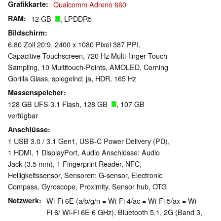
Grafikkarte
Qualcomm Adreno 660
RAM
12 GB
, LPDDR5
Bildschirm
6.80 Zoll 20:9, 2400 x 1080 Pixel 387 PPI,
Capacitive Touchscreen, 720 Hz Multi-finger Touch
Sampling, 10 Multitouch-Points, AMOLED, Corning
Gorilla Glass, spiegelnd: ja, HDR, 165 Hz
Massenspeicher
128 GB UFS 3.1 Flash, 128 GB
, 107 GB
verfügbar
Anschlüsse
1 USB 3.0 / 3.1 Gen1, USB-C Power Delivery (PD),
1 HDMI, 1 DisplayPort, Audio Anschlüsse: Audio
Jack (3.5 mm), 1 Fingerprint Reader, NFC,
Helligkeitssensor, Sensoren: G-sensor, Electronic
Compass, Gyroscope, Proximity, Sensor hub, OTG
Netzwerk
Wi-Fi 6E (a/b/g/n = Wi-Fi 4/ac = Wi-Fi 5/ax = Wi-
Fi 6/ Wi-Fi 6E 6 GHz), Bluetooth 5.1, 2G (Band 3,