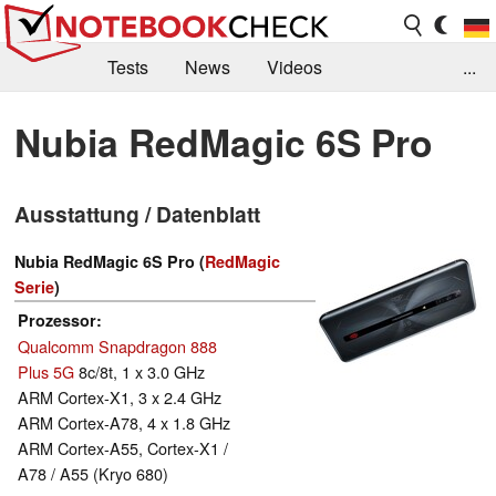
Tests
News
Videos
...
Benchmarks & Tech
Externe Tests
Nubia RedMagic 6S Pro
Kaufberatung
Deals
Suche
Jobs
Ausstattung / Datenblatt
Forum
Nubia RedMagic 6S Pro (
RedMagic
Serie
)
Prozessor
Qualcomm Snapdragon 888
Plus 5G
8c/8t, 1 x 3.0 GHz
ARM Cortex-X1, 3 x 2.4 GHz
ARM Cortex-A78, 4 x 1.8 GHz
ARM Cortex-A55, Cortex-X1 /
A78 / A55 (Kryo 680)