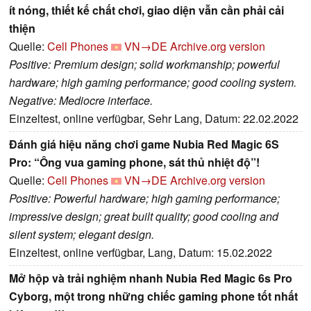
ít nóng, thiết kế chất chơi, giao diện vẫn cần phải cải
thiện
Quelle:
Cell Phones
VN→DE
Archive.org version
Positive: Premium design; solid workmanship; powerful
hardware; high gaming performance; good cooling system.
Negative: Mediocre interface.
Einzeltest, online verfügbar, Sehr Lang, Datum: 22.02.2022
Đánh giá hiệu năng chơi game Nubia Red Magic 6S
Pro: “Ông vua gaming phone, sát thủ nhiệt độ”!
Quelle:
Cell Phones
VN→DE
Archive.org version
Positive: Powerful hardware; high gaming performance;
impressive design; great built quality; good cooling and
silent system; elegant design.
Einzeltest, online verfügbar, Lang, Datum: 15.02.2022
Mở hộp và trải nghiệm nhanh Nubia Red Magic 6s Pro
Cyborg, một trong những chiếc gaming phone tốt nhất