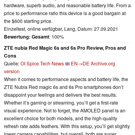
hardware, superb audio, and reasonable battery life. From a
price to performance ratio this device is a good bargain at
the $600 starting price.
Einzeltest, online verfügbar, Lang, Datum: 27.09.2021
Bewertung:
Gesamt
: 100%
ZTE nubia Red Magic 6s and 6s Pro Review, Pros and
Cons
Quelle:
OI Spice Tech News
EN→DE
Archive.org
version
When it comes to performance aspects and battery life, the
ZTE Nubia Red magic 6s and 6s Pro smartphones don’t
disappoint your feelings and delivers the best results.
Whether it’s gaming or streaming, you’ll get a first-rate
visual experience. Not to forget, the AMOLED panel is an
excellent choice for both models, and the high-quality
refresh rate adds feathers. With this setup, you’ll get slightly
lower camera capabilities, but overall, both are super