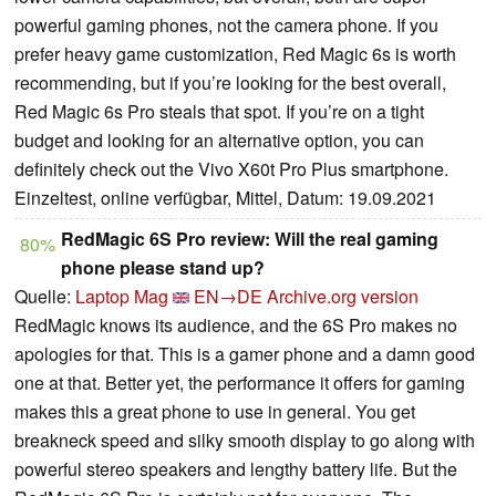
powerful gaming phones, not the camera phone. If you
prefer heavy game customization, Red Magic 6s is worth
recommending, but if you’re looking for the best overall,
Red Magic 6s Pro steals that spot. If you’re on a tight
budget and looking for an alternative option, you can
definitely check out the Vivo X60t Pro Plus smartphone.
Einzeltest, online verfügbar, Mittel, Datum: 19.09.2021
RedMagic 6S Pro review: Will the real gaming
80%
phone please stand up?
Quelle:
Laptop Mag
EN→DE
Archive.org version
RedMagic knows its audience, and the 6S Pro makes no
apologies for that. This is a gamer phone and a damn good
one at that. Better yet, the performance it offers for gaming
makes this a great phone to use in general. You get
breakneck speed and silky smooth display to go along with
powerful stereo speakers and lengthy battery life. But the