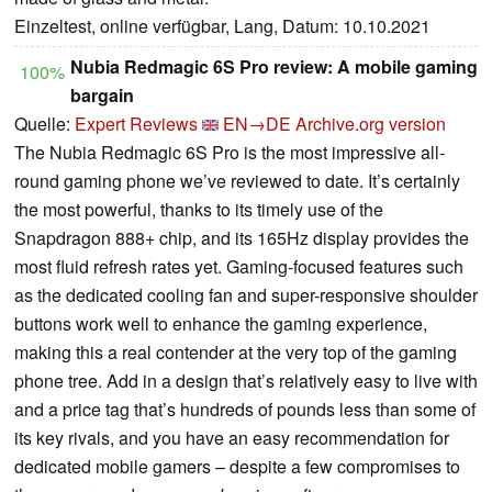
Einzeltest, online verfügbar, Lang, Datum: 10.10.2021
Nubia Redmagic 6S Pro review: A mobile gaming
100%
bargain
Quelle:
Expert Reviews
EN→DE
Archive.org version
The Nubia Redmagic 6S Pro is the most impressive all-
round gaming phone we’ve reviewed to date. It’s certainly
the most powerful, thanks to its timely use of the
Snapdragon 888+ chip, and its 165Hz display provides the
most fluid refresh rates yet. Gaming-focused features such
as the dedicated cooling fan and super-responsive shoulder
buttons work well to enhance the gaming experience,
making this a real contender at the very top of the gaming
phone tree. Add in a design that’s relatively easy to live with
and a price tag that’s hundreds of pounds less than some of
its key rivals, and you have an easy recommendation for
dedicated mobile gamers – despite a few compromises to