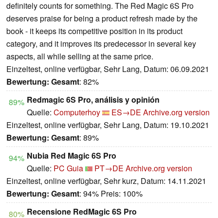
definitely counts for something. The Red Magic 6S Pro
deserves praise for being a product refresh made by the
book - it keeps its competitive position in its product
category, and it improves its predecessor in several key
aspects, all while selling at the same price.
Einzeltest, online verfügbar, Sehr Lang, Datum: 06.09.2021
Bewertung:
Gesamt
: 82%
Redmagic 6S Pro, análisis y opinión
89%
Quelle:
Computerhoy
ES→DE
Archive.org version
Einzeltest, online verfügbar, Sehr Lang, Datum: 19.10.2021
Bewertung:
Gesamt
: 89%
Nubia Red Magic 6S Pro
94%
Quelle:
PC Guia
PT→DE
Archive.org version
Einzeltest, online verfügbar, Sehr kurz, Datum: 14.11.2021
Bewertung:
Gesamt
: 94% Preis: 100%
Recensione RedMagic 6S Pro
80%