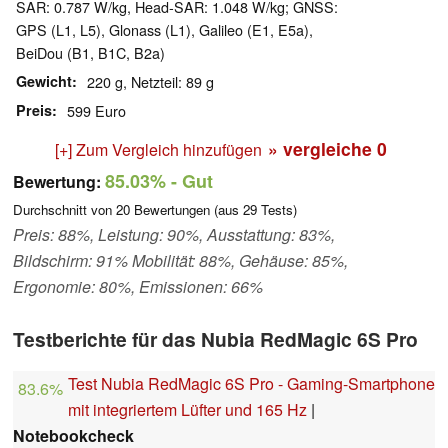
SAR: 0.787 W/kg, Head-SAR: 1.048 W/kg; GNSS:
GPS (L1, L5), Glonass (L1), Galileo (E1, E5a),
BeiDou (B1, B1C, B2a)
Gewicht
220 g, Netzteil: 89 g
Preis
599 Euro
» vergleiche
0
[+] Zum Vergleich hinzufügen
85.03%
- Gut
Bewertung:
Durchschnitt von
20
Bewertungen (aus
29
Tests)
Preis: 88%, Leistung: 90%, Ausstattung: 83%,
Bildschirm: 91% Mobilität: 88%, Gehäuse: 85%,
Ergonomie: 80%, Emissionen: 66%
Testberichte für das Nubia RedMagic 6S Pro
Test Nubia RedMagic 6S Pro - Gaming-Smartphone
83.6%
mit integriertem Lüfter und 165 Hz
|
Notebookcheck