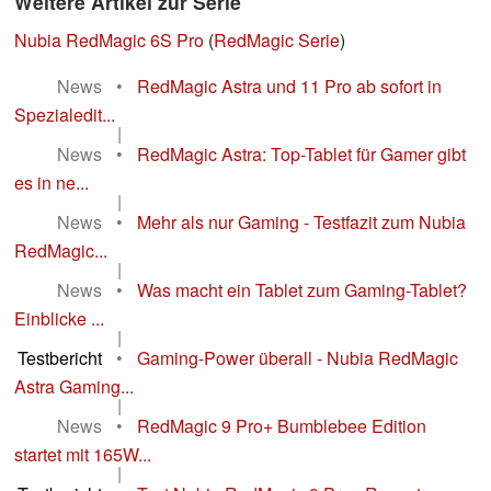
Weitere Artikel zur Serie
Nubia RedMagic 6S Pro
(
RedMagic Serie
)
News
•
RedMagic Astra und 11 Pro ab sofort in
Spezialedit...
|
News
•
RedMagic Astra: Top-Tablet für Gamer gibt
es in ne...
|
News
•
Mehr als nur Gaming - Testfazit zum Nubia
RedMagic...
|
News
•
Was macht ein Tablet zum Gaming-Tablet?
Einblicke ...
|
Testbericht
•
Gaming-Power überall - Nubia RedMagic
Astra Gaming...
|
News
•
RedMagic 9 Pro+ Bumblebee Edition
startet mit 165W...
|