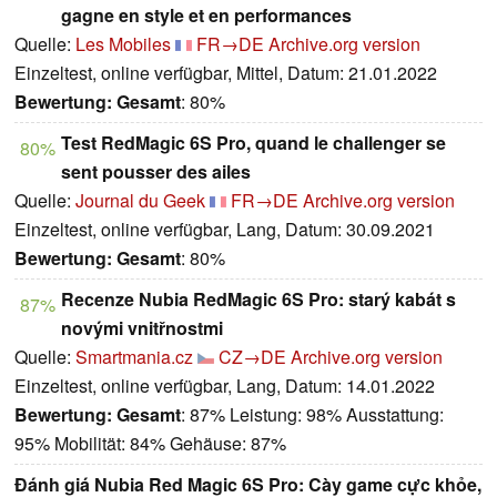
gagne en style et en performances
Quelle:
Les Mobiles
FR→DE
Archive.org version
Einzeltest, online verfügbar, Mittel, Datum: 21.01.2022
Bewertung:
Gesamt
: 80%
Test RedMagic 6S Pro, quand le challenger se
80%
sent pousser des ailes
Quelle:
Journal du Geek
FR→DE
Archive.org version
Einzeltest, online verfügbar, Lang, Datum: 30.09.2021
Bewertung:
Gesamt
: 80%
Recenze Nubia RedMagic 6S Pro: starý kabát s
87%
novými vnitřnostmi
Quelle:
Smartmania.cz
CZ→DE
Archive.org version
Einzeltest, online verfügbar, Lang, Datum: 14.01.2022
Bewertung:
Gesamt
: 87% Leistung: 98% Ausstattung:
95% Mobilität: 84% Gehäuse: 87%
Đánh giá Nubia Red Magic 6S Pro: Cày game cực khỏe,