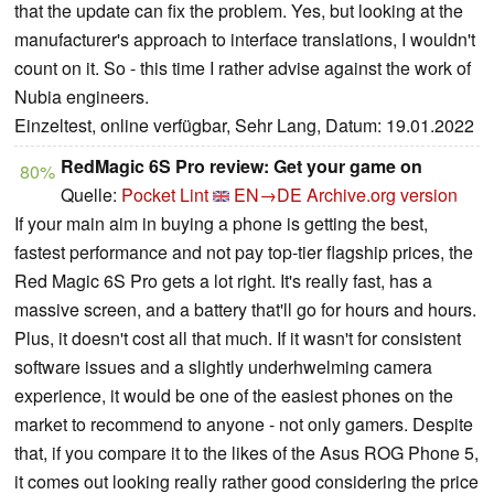
that the update can fix the problem. Yes, but looking at the
manufacturer's approach to interface translations, I wouldn't
count on it. So - this time I rather advise against the work of
Nubia engineers.
Einzeltest, online verfügbar, Sehr Lang, Datum: 19.01.2022
RedMagic 6S Pro review: Get your game on
80%
Quelle:
Pocket Lint
EN→DE
Archive.org version
If your main aim in buying a phone is getting the best,
fastest performance and not pay top-tier flagship prices, the
Red Magic 6S Pro gets a lot right. It's really fast, has a
massive screen, and a battery that'll go for hours and hours.
Plus, it doesn't cost all that much. If it wasn't for consistent
software issues and a slightly underhwelming camera
experience, it would be one of the easiest phones on the
market to recommend to anyone - not only gamers. Despite
that, if you compare it to the likes of the Asus ROG Phone 5,
it comes out looking really rather good considering the price