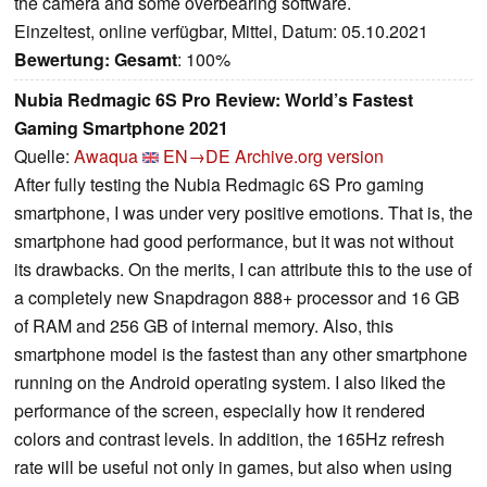
the camera and some overbearing software.
Einzeltest, online verfügbar, Mittel, Datum: 05.10.2021
Bewertung:
Gesamt
: 100%
Nubia Redmagic 6S Pro Review: World’s Fastest
Gaming Smartphone 2021
Quelle:
Awaqua
EN→DE
Archive.org version
After fully testing the Nubia Redmagic 6S Pro gaming
smartphone, I was under very positive emotions. That is, the
smartphone had good performance, but it was not without
its drawbacks. On the merits, I can attribute this to the use of
a completely new Snapdragon 888+ processor and 16 GB
of RAM and 256 GB of internal memory. Also, this
smartphone model is the fastest than any other smartphone
running on the Android operating system. I also liked the
performance of the screen, especially how it rendered
colors and contrast levels. In addition, the 165Hz refresh
rate will be useful not only in games, but also when using