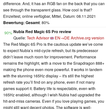
difference. And, it has an RGB fan on the back that you can
see through the transparent glass. How cool is that?
Einzeltest, online verfügbar, Mittel, Datum: 08.11.2021
Bewertung:
Gesamt
: 80%
Nubia Red Magic 6S Pro review
90%
Quelle:
Tech Advisor
EN→DE
Archive.org version
The Red Magic 6S Pro is the cautious update we’ve come
to expect Nubia’s mid-cycle refresh, but its predecessor
didn’t leave much room for improvement. Performance
remains the highlight, with a move to the Snapdragon 888+
making the phone even more powerful. It works in tandem
with the stunning 165Hz display – it's still the highest
refresh rate you’ll find on any phone, even if not many
games support it. Battery life is respectable, even with
165Hz enabled, although I wish Nubia had upgraded the
hit-and-miss cameras. Even if you love playing games, you
might still want decent photos. The software is well-