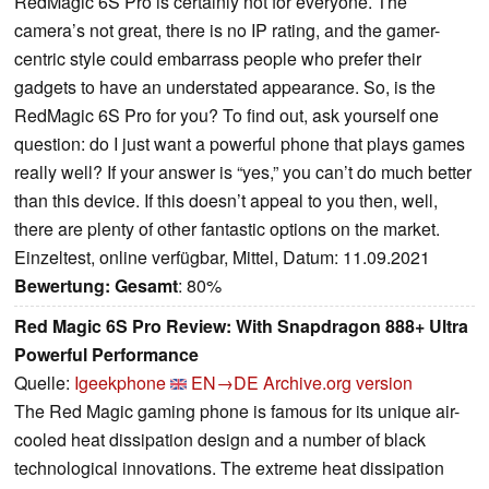
RedMagic 6S Pro is certainly not for everyone. The
camera’s not great, there is no IP rating, and the gamer-
centric style could embarrass people who prefer their
gadgets to have an understated appearance. So, is the
RedMagic 6S Pro for you? To find out, ask yourself one
question: do I just want a powerful phone that plays games
really well? If your answer is “yes,” you can’t do much better
than this device. If this doesn’t appeal to you then, well,
there are plenty of other fantastic options on the market.
Einzeltest, online verfügbar, Mittel, Datum: 11.09.2021
Bewertung:
Gesamt
: 80%
Red Magic 6S Pro Review: With Snapdragon 888+ Ultra
Powerful Performance
Quelle:
Igeekphone
EN→DE
Archive.org version
The Red Magic gaming phone is famous for its unique air-
cooled heat dissipation design and a number of black
technological innovations. The extreme heat dissipation