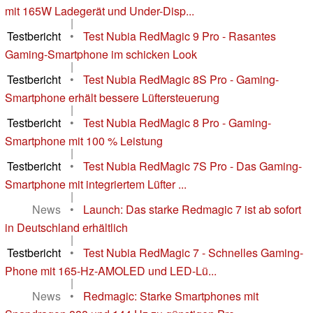
mit 165W Ladegerät und Under-Disp...
|
Testbericht
•
Test Nubia RedMagic 9 Pro - Rasantes
Gaming-Smartphone im schicken Look
|
Testbericht
•
Test Nubia RedMagic 8S Pro - Gaming-
Smartphone erhält bessere Lüftersteuerung
|
Testbericht
•
Test Nubia RedMagic 8 Pro - Gaming-
Smartphone mit 100 % Leistung
|
Testbericht
•
Test Nubia RedMagic 7S Pro - Das Gaming-
Smartphone mit integriertem Lüfter ...
|
News
•
Launch: Das starke Redmagic 7 ist ab sofort
in Deutschland erhältlich
|
Testbericht
•
Test Nubia RedMagic 7 - Schnelles Gaming-
Phone mit 165-Hz-AMOLED und LED-Lü...
|
News
•
Redmagic: Starke Smartphones mit