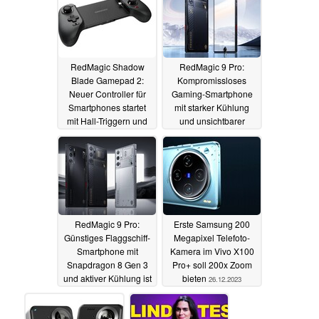
RedMagic Shadow
RedMagic 9 Pro:
Blade Gamepad 2:
Kompromissloses
Neuer Controller für
Gaming-Smartphone
Smartphones startet
mit starker Kühlung
mit Hall-Triggern und
und unsichtbarer
ergonomischen Design
Frontkamera startet
günstig
21.01.2024
03.01.2024
RedMagic 9 Pro:
Erste Samsung 200
Günstiges Flaggschiff-
Megapixel Telefoto-
Smartphone mit
Kamera im Vivo X100
Snapdragon 8 Gen 3
Pro+ soll 200x Zoom
und aktiver Kühlung ist
bieten
26.12.2023
mit Rabatt
vorbestellbar
27.12.2023