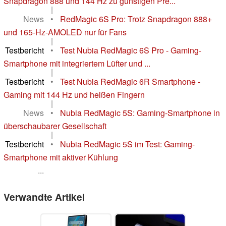
Snapdragon 888 und 144 Hz zu günstigen Pre...
|
News
•
RedMagic 6S Pro: Trotz Snapdragon 888+
und 165-Hz-AMOLED nur für Fans
|
Testbericht
•
Test Nubia RedMagic 6S Pro - Gaming-
Smartphone mit integriertem Lüfter und ...
|
Testbericht
•
Test Nubia RedMagic 6R Smartphone -
Gaming mit 144 Hz und heißen Fingern
|
News
•
Nubia RedMagic 5S: Gaming-Smartphone in
überschaubarer Gesellschaft
|
Testbericht
•
Nubia RedMagic 5S im Test: Gaming-
Smartphone mit aktiver Kühlung
...
Verwandte Artikel