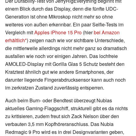
Der Durability-Test von JerryRigEverything beginnt mit
einem Blick durch das Display, denn die fünfte UDC-
Generation ist ohne Mikroskop nicht mehr so ohne
weiteres von außen erkennbar. Ein paar Selfie-Tests im
Vergleich mit
Apples iPhone 15 Pro
(hier
bei Amazon
erhältlich
) zeigen nach wie vor sichtbare Unterschiede,
die mittlerweile allerdings nicht mehr ganz so dramatisch
ausfallen wie noch vor einigen Jahren. Das lochfreie
AMOLED-Display mit Gorilla Glas 5 Schutz besteht den
Kratztest ähnlich gut wie andere Smartphones, der
darunter liegende Fingerabdrucksensor kann auch noch
im zerkratzen Zustand zuverlässig entsperren.
Auch beim Burn- oder Bendtest überzeugt Nubias
aktuelles Gaming-Flaggschiff, strukturell gibt es da nichts
zu kritisieren, zudem freut sich Zack Nelson über den
verbauten 3,5 mm Kopfhöreranschluss. Das Nubia
Redmagic 9 Pro wird es in drei Designvarianten geben,