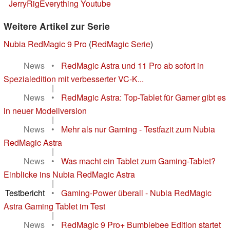
JerryRigEverything Youtube
Weitere Artikel zur Serie
Nubia RedMagic 9 Pro
(
RedMagic Serie
)
News
•
RedMagic Astra und 11 Pro ab sofort in
Spezialedition mit verbesserter VC-K...
|
News
•
RedMagic Astra: Top-Tablet für Gamer gibt es
in neuer Modellversion
|
News
•
Mehr als nur Gaming - Testfazit zum Nubia
RedMagic Astra
|
News
•
Was macht ein Tablet zum Gaming-Tablet?
Einblicke ins Nubia RedMagic Astra
|
Testbericht
•
Gaming-Power überall - Nubia RedMagic
Astra Gaming Tablet im Test
|
News
•
RedMagic 9 Pro+ Bumblebee Edition startet