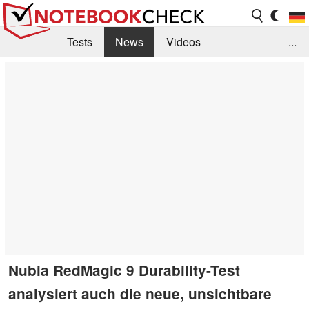
Tests
News
Videos
...
Benchmarks & Tech
Externe Tests
Kaufberatung
Deals
Suche
Jobs
Forum
Nubia RedMagic 9 Durability-Test
analysiert auch die neue, unsichtbare