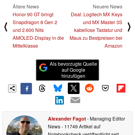
Ältere News
Neuere News
Honor 90 GT bringt
Deal: Logitech MX Keys
Snapdragon 8 Gen 2
und MX Master 3S
⟨
⟩
und 2.600 Nits
kabellose Tastatur und
AMOLED-Display in die
Maus zu Bestpreisen bei
Mittelklasse
Amazon
Als bevorzugte Quelle
auf Google
hinzufügen
Alexander Fagot
- Managing Editor
News
- 11749 Artikel auf
Notebookcheck veröffentlicht
seit