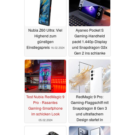
Nubia Z60 Ultra: Viel
Ayaneo Pocket S
Highend zum
Gaming-Handheld
günstigen
packt 1.440p-Display
Einstiegspreis
und Snapdragon G3x
16.02.2024
Gen 2 ins schlanke
Metallgehäuse
06.02.2024
Test Nubia RedMagic 9
RedMagic 9 Pro:
Pro - Rasantes
Gaming-Flaggschiff mit
Gaming-Smartphone
Snapdragon 8 Gen 3
im schicken Look
und ultraflachem
Design startet in
05.02.2024
schicker Sonderedition
25.01.2024