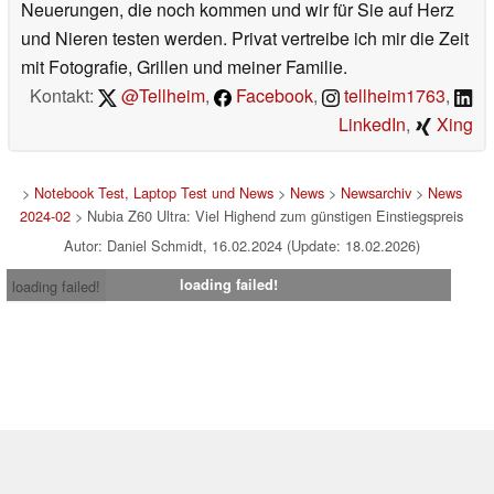
Neuerungen, die noch kommen und wir für Sie auf Herz
und Nieren testen werden. Privat vertreibe ich mir die Zeit
mit Fotografie, Grillen und meiner Familie.
Kontakt:
@Tellheim
,
Facebook
,
tellheim1763
,
LinkedIn
,
Xing
>
Notebook Test, Laptop Test und News
>
News
>
Newsarchiv
>
News
2024-02
> Nubia Z60 Ultra: Viel Highend zum günstigen Einstiegspreis
Autor: Daniel Schmidt, 16.02.2024 (Update: 18.02.2026)
loading failed!
loading failed!
Impressum
|
Team
|
Datenschutz
|
Kontakt
|
Cookie