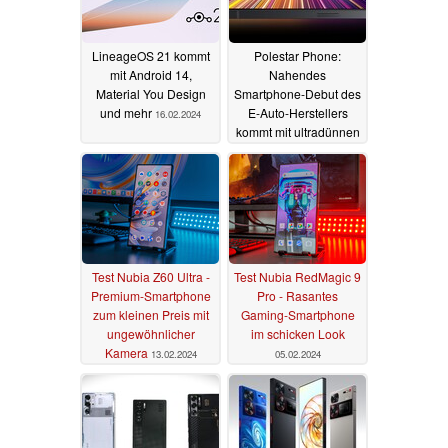
LineageOS 21 kommt
Polestar Phone:
mit Android 14,
Nahendes
Material You Design
Smartphone-Debut des
und mehr
E-Auto-Herstellers
16.02.2024
kommt mit ultradünnen
Displayrändern
15.02.2024
Test Nubia Z60 Ultra -
Test Nubia RedMagic 9
Premium-Smartphone
Pro - Rasantes
zum kleinen Preis mit
Gaming-Smartphone
ungewöhnlicher
im schicken Look
Kamera
13.02.2024
05.02.2024