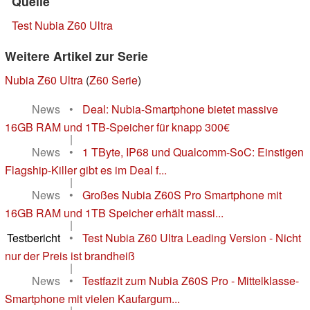
Quelle
Test Nubia Z60 Ultra
Weitere Artikel zur Serie
Nubia Z60 Ultra
(
Z60 Serie
)
News
•
Deal: Nubia-Smartphone bietet massive
16GB RAM und 1TB-Speicher für knapp 300€
|
News
•
1 TByte, IP68 und Qualcomm-SoC: Einstigen
Flagship-Killer gibt es im Deal f...
|
News
•
Großes Nubia Z60S Pro Smartphone mit
16GB RAM und 1TB Speicher erhält massi...
|
Testbericht
•
Test Nubia Z60 Ultra Leading Version - Nicht
nur der Preis ist brandheiß
|
News
•
Testfazit zum Nubia Z60S Pro - Mittelklasse-
Smartphone mit vielen Kaufargum...