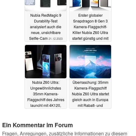
Nubia RedMagic 9
Erster globaler
Durability-Test
Snapdragon 8 Gen 3
analysiert auch die
Kamera-Flaggschiff-
neue, unsichtbare
Killer Nubia Z60 Ultra
Selfie-Cam
startet günstig und mit
21.12.2023
Vorbesteller-Rabatt in
Europa
19.12.2023
Nubia Z60 Ultra:
Überraschung: 35mm
Ungewöhnlichstes
Kamera-Flaggschiff
35mm Kamera-
Nubia Z60 Ultra startet
Flaggschiff des Jahres
gleich auch in Europa
launcht mit 4K120,
mit Rabatt- und
UDC und Riesenakku
Gewinn-Aktion
19.12.2023
16.12.2023
Ein Kommentar im Forum
Fragen, Anregungen, zusätzliche Informationen zu diesem