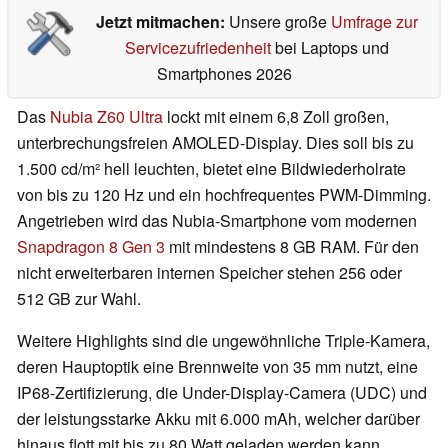
Jetzt mitmachen:
Unsere große
Umfrage zur
Servicezufriedenheit
bei Laptops und
Smartphones 2026
Das
Nubia Z60 Ultra
lockt mit einem 6,8 Zoll großen,
unterbrechungsfreien AMOLED-Display. Dies soll bis zu
1.500 cd/m² hell leuchten, bietet eine Bildwiederholrate
von bis zu 120 Hz und ein hochfrequentes PWM-Dimming.
Angetrieben wird das Nubia-Smartphone vom modernen
Snapdragon 8 Gen 3
mit mindestens 8 GB RAM. Für den
nicht erweiterbaren internen Speicher stehen 256 oder
512 GB zur Wahl.
Weitere Highlights sind die ungewöhnliche Triple-Kamera,
deren Hauptoptik eine Brennweite von 35 mm nutzt, eine
IP68-Zertifizierung, die Under-Display-Camera (UDC) und
der leistungsstarke Akku mit 6.000 mAh, welcher darüber
hinaus flott mit bis zu 80 Watt geladen werden kann.