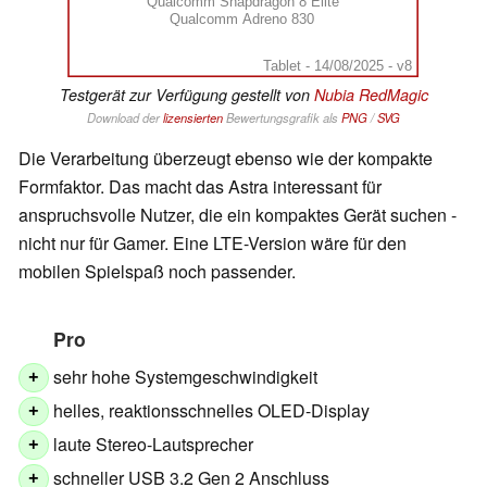
Qualcomm Snapdragon 8 Elite
Qualcomm Adreno 830
Tablet - 14/08/2025 - v8
Testgerät zur Verfügung gestellt von
Nubia RedMagic
Download der
lizensierten
Bewertungsgrafik als
PNG
/
SVG
Die Verarbeitung überzeugt ebenso wie der kompakte
Formfaktor. Das macht das Astra interessant für
anspruchsvolle Nutzer, die ein kompaktes Gerät suchen -
nicht nur für Gamer. Eine LTE-Version wäre für den
mobilen Spielspaß noch passender.
Pro
sehr hohe Systemgeschwindigkeit
+
helles, reaktionsschnelles OLED-Display
+
laute Stereo-Lautsprecher
+
schneller USB 3.2 Gen 2 Anschluss
+