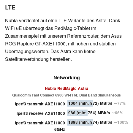
LTE
Nubia verzichtet auf eine LTE-Variante des Astra. Dank
WiFi 6E überzeugt das RedMagic-Tablet im
Zusammenspiel mit unserem Referenzrouter, dem Asus
ROG Rapture GT-AXE11000, mit hohen und stabilen
Übertragungswerten. Das Astra kann keine
Satellitenverbindung herstellen.
Networking
Nubia RedMagic Astra
Qualcomm Fast Connect 6900 Wi-Fi 6E Dual Band Simultaneous
1004
(min: 972)
MBit/s
∼77%
iperf3 transmit AXE11000
986
(min: 754)
MBit/s
∼66%
iperf3 receive AXE11000
1898
(min: 974)
MBit/s
∼100%
iperf3 transmit AXE11000
6GHz