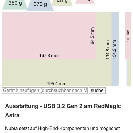
297 g
350 g
370 g
84.5 mm
10.8 mm
129.46 mm
134.2 mm
134.8 mm
7.79 mm
6.9 mm
6.3 mm
167.8 mm
208.54 mm
207 mm
195.4 mm
Ausstattung - USB 3.2 Gen 2 am RedMagic
Astra
Nubia setzt auf High-End-Komponenten und möglichst