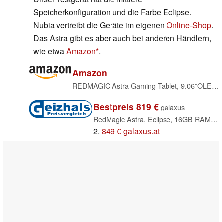
Speicherkonfiguration und die Farbe Eclipse.
Nubia vertreibt die Geräte im eigenen
Online-Shop
.
Das Astra gibt es aber auch bei anderen Händlern,
wie etwa
Amazon
.
Amazon
REDMAGIC Astra Gaming Tablet, 9.06”OLEDGaming Pad, Snapdragon 8 Elite, 16GB RAM + 512GB ROM, 165Hz 2.4K Display, 13MP+9MP Kamera, Android 15, 80W Schnellladegerät, Kühlsystem, Schwarz
Bestpreis 819 €
galaxus
RedMagic Astra, Eclipse, 16GB RAM, 512GB
2.
849 € galaxus.at