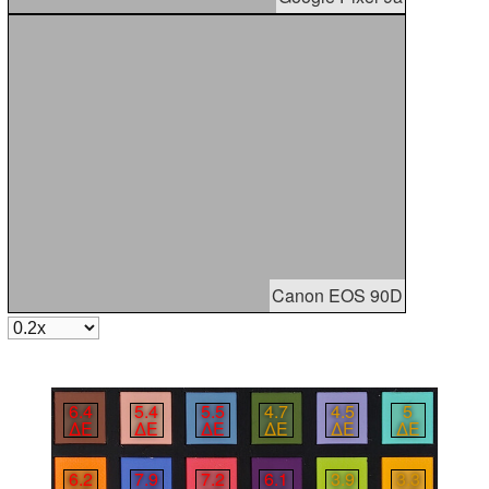
Canon EOS 90D
6.4
5.4
5.5
4.7
4.5
5
∆E
∆E
∆E
∆E
∆E
∆E
6.2
7.9
7.2
6.1
3.9
3.3