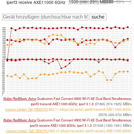
1500
(min: 291)
MBit/s
∼89%
iperf3 receive AXE11000 6GHz
1900
1850
1800
1750
1700
1650
1600
1550
1500
1450
1400
1350
1300
1250
1200
1150
1100
1050
1000
950
900
850
800
750
700
650
600
550
500
450
400
350
300
250
200
150
100
50
0
Nubia RedMagic Astra
Qualcomm Fast Connect 6900 Wi-Fi 6E Dual Band Simultaneous;
iperf3 transmit AXE11000 6GHz; iperf 3.1.3:
Ø1865 (974-1925) MBit/s
Lenovo Legion Tab TB321FU
802.11 a/​b/​g/​n/​ac/​ax/​be; iperf3 transmit AXE11000 6GHz:
Ø578 (420-672) MBit/s
Nubia RedMagic Astra
Qualcomm Fast Connect 6900 Wi-Fi 6E Dual Band Simultaneous;
iperf3 receive AXE11000 6GHz; iperf 3.1.3:
Ø1539 (1350-1591) MBit/s
Lenovo Legion Tab TB321FU
802.11 a/​b/​g/​n/​ac/​ax/​be; iperf3 receive AXE11000 6GHz: