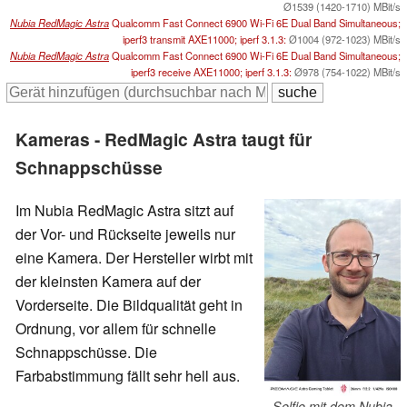
Ø1539 (1420-1710) MBit/s
Nubia RedMagic Astra
Qualcomm Fast Connect 6900 Wi-Fi 6E Dual Band Simultaneous;
iperf3 transmit AXE11000; iperf 3.1.3:
Ø1004 (972-1023) MBit/s
Nubia RedMagic Astra
Qualcomm Fast Connect 6900 Wi-Fi 6E Dual Band Simultaneous;
iperf3 receive AXE11000; iperf 3.1.3:
Ø978 (754-1022) MBit/s
Kameras - RedMagic Astra taugt für
Schnappschüsse
Im Nubia RedMagic Astra sitzt auf
der Vor- und Rückseite jeweils nur
eine Kamera. Der Hersteller wirbt mit
der kleinsten Kamera auf der
Vorderseite. Die Bildqualität geht in
Ordnung, vor allem für schnelle
Schnappschüsse. Die
Farbabstimmung fällt sehr hell aus.
Selfie mit dem Nubia