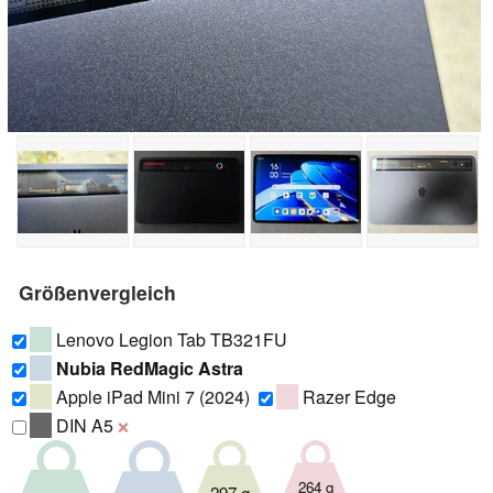
Größenvergleich
Lenovo Legion Tab TB321FU
Nubia RedMagic Astra
Apple iPad Mini 7 (2024)
Razer Edge
DIN A5
❌
264 g