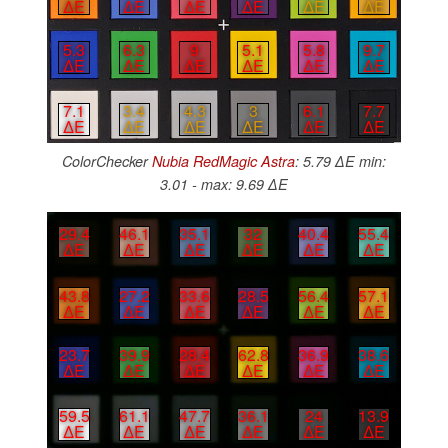
∆E
∆E
∆E
∆E
∆E
∆E
5.3
6.3
9
5.1
5.8
9.7
∆E
∆E
∆E
∆E
∆E
∆E
7.1
3.4
4.3
3
6.1
7.7
∆E
∆E
∆E
∆E
∆E
∆E
ColorChecker
Nubia RedMagic Astra
: 5.79 ∆E min:
3.01 - max: 9.69 ∆E
29.4
46.1
35.1
32
40.4
55.4
∆E
∆E
∆E
∆E
∆E
∆E
43.8
27.2
33.6
28.5
56.4
57.1
∆E
∆E
∆E
∆E
∆E
∆E
23.7
39.9
28.4
62.8
36.9
38.6
∆E
∆E
∆E
∆E
∆E
∆E
59.5
61.1
47.7
36.1
24
13.9
∆E
∆E
∆E
∆E
∆E
∆E