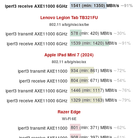
1541
(min: 1350)
MBit/s
∼91%
iperf3 receive AXE11000 6GHz
Lenovo Legion Tab TB321FU
802.11 a/​b/​g/​n/​ac/​ax/​be
578
(min: 420)
MBit/s
∼30%
iperf3 transmit AXE11000 6GHz
1539
(min: 1420)
MBit/s
∼91%
iperf3 receive AXE11000 6GHz
Apple iPad Mini 7 (2024)
802.11 a/b/g/n/ac/ax
934
(min: 861)
MBit/s
∼72%
iperf3 transmit AXE11000
804
(min: 671)
MBit/s
∼54%
iperf3 receive AXE11000
1446
(min: 1117)
MBit/s
∼76%
iperf3 transmit AXE11000 6GHz
1329
(min: 1163)
MBit/s
∼79%
iperf3 receive AXE11000 6GHz
Razer Edge
Wi-Fi 6E
801
(min: 371)
MBit/s
∼62%
iperf3 transmit AXE11000
908
(min: 397)
MBit/s
∼61%
iperf3 receive AXE11000