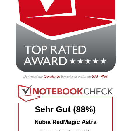
Download der
lizensierten
Bewertungsgrafik als
SVG
/
PNG
Sehr Gut (88%)
Nubia RedMagic Astra