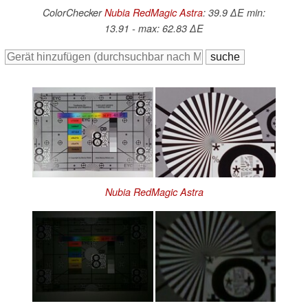
ColorChecker
Nubia RedMagic Astra
: 39.9 ∆E min:
13.91 - max: 62.83 ∆E
Nubia RedMagic Astra