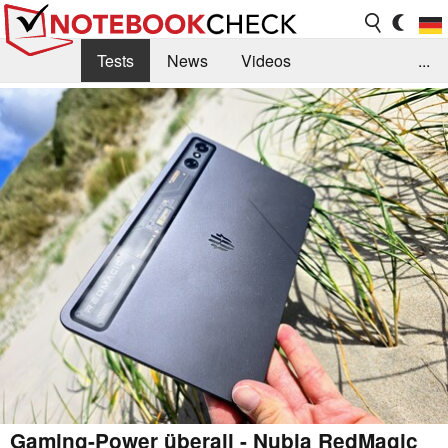
Tests
News
Videos
...
Benchmarks & Tech
Externe Tests
Kaufberatung
Deals
Suche
Jobs
Forum
Gaming-Power überall - Nubia RedMagic