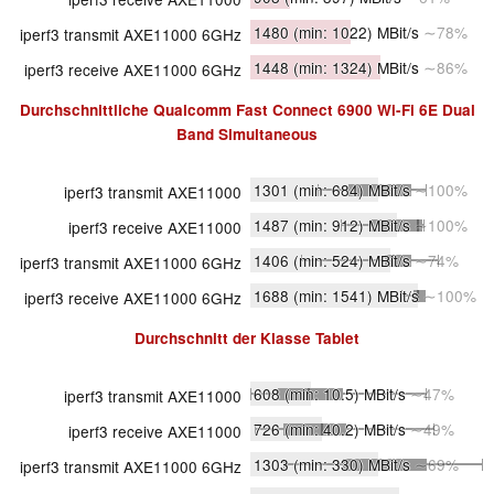
1480
(min: 1022)
MBit/s
∼78%
iperf3 transmit AXE11000 6GHz
1448
(min: 1324)
MBit/s
∼86%
iperf3 receive AXE11000 6GHz
Durchschnittliche
Qualcomm Fast Connect 6900 Wi-Fi 6E Dual
Band Simultaneous
1301
(min: 684)
MBit/s
∼100%
iperf3 transmit AXE11000
1487
(min: 912)
MBit/s
∼100%
iperf3 receive AXE11000
1406
(min: 524)
MBit/s
∼74%
iperf3 transmit AXE11000 6GHz
1688
(min: 1541)
MBit/s
∼100%
iperf3 receive AXE11000 6GHz
Durchschnitt der Klasse
Tablet
608
(min: 10.5)
MBit/s
∼47%
iperf3 transmit AXE11000
726
(min: 40.2)
MBit/s
∼49%
iperf3 receive AXE11000
1303
(min: 330)
MBit/s
∼69%
iperf3 transmit AXE11000 6GHz