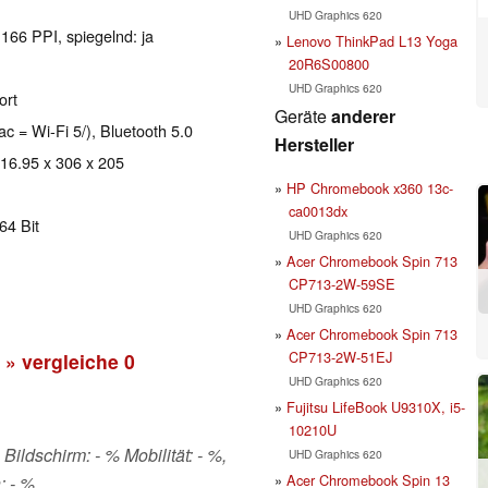
UHD Graphics 620
 166 PPI, spiegelnd: ja
Lenovo ThinkPad L13 Yoga
20R6S00800
UHD Graphics 620
ort
Geräte
anderer
ac = Wi-Fi 5/), Bluetooth 5.0
Hersteller
 16.95 x 306 x 205
HP Chromebook x360 13c-
ca0013dx
64 Bit
UHD Graphics 620
Acer Chromebook Spin 713
CP713-2W-59SE
UHD Graphics 620
Acer Chromebook Spin 713
CP713-2W-51EJ
» vergleiche
0
UHD Graphics 620
Fujitsu LifeBook U9310X, i5-
10210U
Bildschirm: - % Mobilität: - %,
UHD Graphics 620
Acer Chromebook Spin 13
: - %