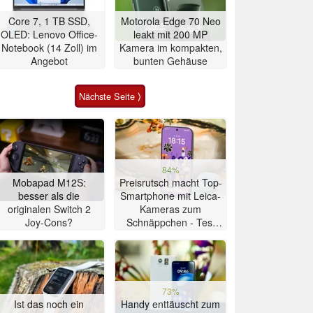
Core 7, 1 TB SSD,
Motorola Edge 70 Neo
OLED: Lenovo Office-
leakt mit 200 MP
Notebook (14 Zoll) im
Kamera im kompakten,
Angebot
bunten Gehäuse
Nächste Seite ⟩
84%
Mobapad M12S:
Preisrutsch macht Top-
besser als die
Smartphone mit Leica-
originalen Switch 2
Kameras zum
Joy-Cons?
Schnäppchen - Test
Xiaomi 17T
73%
Ist das noch ein
Handy enttäuscht zum