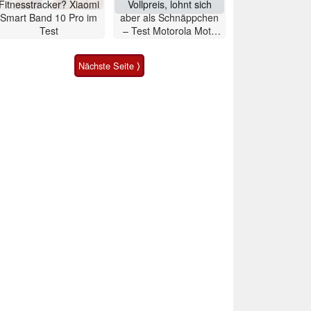
Fitnesstracker? Xiaomi
Vollpreis, lohnt sich
Smart Band 10 Pro im
aber als Schnäppchen
Test
– Test Motorola Moto
G47 Smartphone
Nächste Seite ⟩