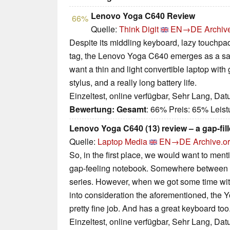
Lenovo Yoga C640 Review
66%
Quelle:
Think Digit
EN→DE
Archiv
Despite its middling keyboard, lazy touchpa
tag, the Lenovo Yoga C640 emerges as a sat
want a thin and light convertible laptop wit
stylus, and a really long battery life.
Einzeltest, online verfügbar, Sehr Lang, Da
Bewertung:
Gesamt
: 66% Preis: 65% Lei
Lenovo Yoga C640 (13) review – a gap-fille
Quelle:
Laptop Media
EN→DE
Archive.o
So, in the first place, we would want to mentio
gap-feeling notebook. Somewhere between
series. However, when we got some time with 
into consideration the aforementioned, the 
pretty fine job. And has a great keyboard too
Einzeltest, online verfügbar, Sehr Lang, Da