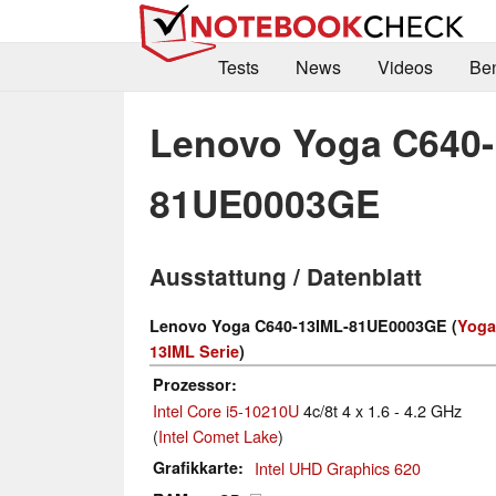
Tests
News
Videos
Be
Lenovo Yoga C640-
81UE0003GE
Ausstattung / Datenblatt
Lenovo Yoga C640-13IML-81UE0003GE (
Yoga
13IML Serie
)
Prozessor
Intel Core i5-10210U
4c/8t 4 x 1.6 - 4.2 GHz
(
Intel Comet Lake
)
Grafikkarte
Intel UHD Graphics 620