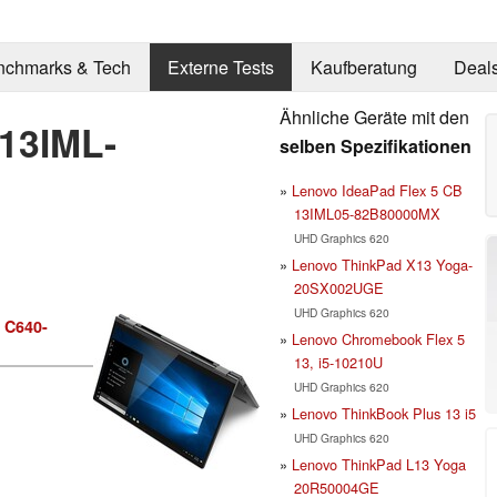
nchmarks & Tech
Externe Tests
Kaufberatung
Deal
Ähnliche Geräte mit den
13IML-
selben Spezifikationen
Lenovo IdeaPad Flex 5 CB
13IML05-82B80000MX
UHD Graphics 620
Lenovo ThinkPad X13 Yoga-
20SX002UGE
UHD Graphics 620
 C640-
Lenovo Chromebook Flex 5
13, i5-10210U
UHD Graphics 620
Lenovo ThinkBook Plus 13 i5
UHD Graphics 620
Lenovo ThinkPad L13 Yoga
20R50004GE