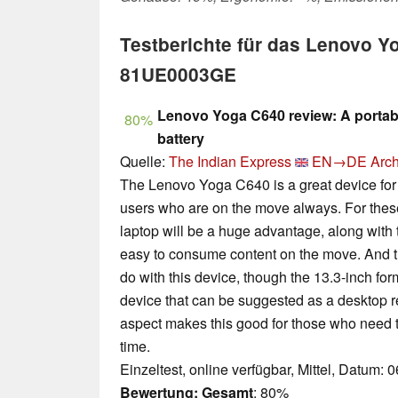
Testberichte für das Lenovo Y
81UE0003GE
Lenovo Yoga C640 review: A portabl
80%
battery
Quelle:
The Indian Express
EN→DE
Arch
The Lenovo Yoga C640 is a great device f
users who are on the move always. For these
laptop will be a huge advantage, along with 
easy to consume content on the move. And the
do with this device, though the 13.3-inch for
device that can be suggested as a desktop 
aspect makes this good for those who need to
time.
Einzeltest, online verfügbar, Mittel, Datum: 
Bewertung:
Gesamt
: 80%