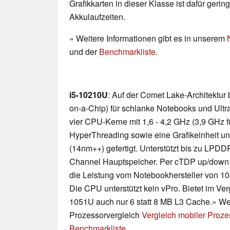
Grafikkarten in dieser Klasse ist dafür geri
Akkulaufzeiten.
» Weitere Informationen gibt es in unserem
und der
Benchmarkliste
.
i5-10210U
: Auf der Comet Lake-Architektu
on-a-Chip) für schlanke Notebooks und Ultra
vier CPU-Kerne mit 1,6 - 4,2 GHz (3,9 GHz f
HyperThreading sowie eine Grafikeinheit u
(14nm++) gefertigt. Unterstützt bis zu LP
Channel Hauptspeicher. Per cTDP up/down
die Leistung vom Notebookhersteller von 10 
Die CPU unterstützt kein vPro. Bietet im Ver
1051U auch nur 6 statt 8 MB L3 Cache.» Wei
Prozessorvergleich
Vergleich mobiler Proz
Benchmarkliste
.