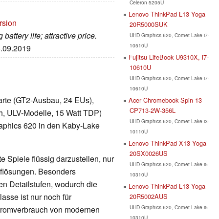
Celeron 5205U
Lenovo ThinkPad L13 Yoga
rsion
20R5000SUK
battery life; attractive price.
UHD Graphics 620, Comet Lake i7-
10510U
8.09.2019
Fujitsu LifeBook U9310X, i7-
10610U
UHD Graphics 620, Comet Lake i7-
10610U
kkarte (GT2-Ausbau, 24 EUs),
Acer Chromebook Spin 13
CP713-2W-356L
h, ULV-Modelle, 15 Watt TDP)
UHD Graphics 620, Comet Lake i3-
raphics 620 in den Kaby-Lake
10110U
Lenovo ThinkPad X13 Yoga
20SX0026US
 Spiele flüssig darzustellen, nur
UHD Graphics 620, Comet Lake i5-
Auflösungen. Besonders
10310U
en Detailstufen, wodurch die
Lenovo ThinkPad L13 Yoga
lasse ist nur noch für
20R5002AUS
UHD Graphics 620, Comet Lake i5-
Stromverbrauch von modernen
10310U