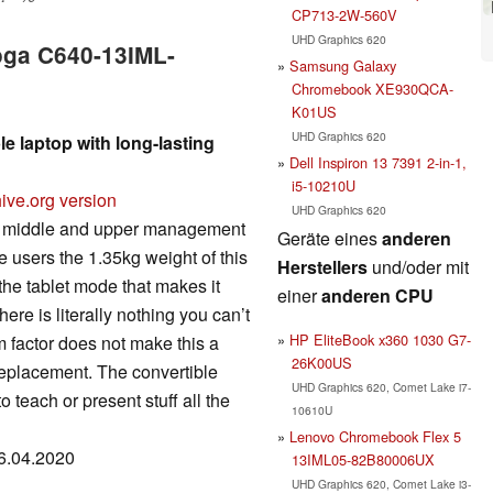
CP713-2W-560V
UHD Graphics 620
oga C640-13IML-
Samsung Galaxy
Chromebook XE930QCA-
K01US
UHD Graphics 620
e laptop with long-lasting
Dell Inspiron 13 7391 2-in-1,
i5-10210U
ive.org version
UHD Graphics 620
or middle and upper management
Geräte eines
anderen
 users the 1.35kg weight of this
Herstellers
und/oder mit
the tablet mode that makes it
einer
anderen CPU
re is literally nothing you can’t
HP EliteBook x360 1030 G7-
m factor does not make this a
26K00US
replacement. The convertible
UHD Graphics 620, Comet Lake i7-
 teach or present stuff all the
10610U
Lenovo Chromebook Flex 5
06.04.2020
13IML05-82B80006UX
UHD Graphics 620, Comet Lake i3-