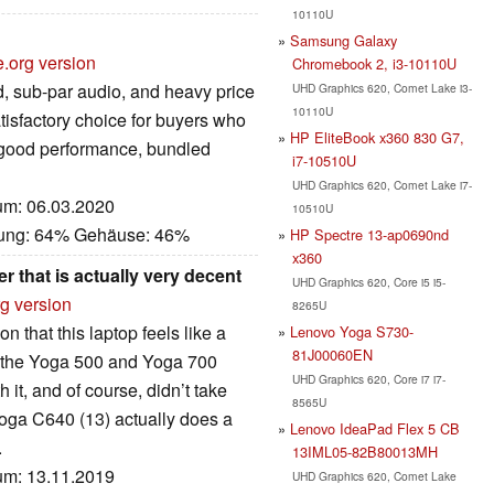
10110U
Samsung Galaxy
e.org version
Chromebook 2, i3-10110U
d, sub-par audio, and heavy price
UHD Graphics 620, Comet Lake i3-
10110U
isfactory choice for buyers who
HP EliteBook x360 830 G7,
h good performance, bundled
i7-10510U
UHD Graphics 620, Comet Lake i7-
tum: 06.03.2020
10510U
stung: 64% Gehäuse: 46%
HP Spectre 13-ap0690nd
x360
r that is actually very decent
UHD Graphics 620, Core i5 i5-
rg version
8265U
n that this laptop feels like a
Lenovo Yoga S730-
81J00060EN
 the Yoga 500 and Yoga 700
UHD Graphics 620, Core i7 i7-
it, and of course, didn’t take
8565U
Yoga C640 (13) actually does a
Lenovo IdeaPad Flex 5 CB
.
13IML05-82B80013MH
tum: 13.11.2019
UHD Graphics 620, Comet Lake