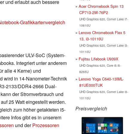
nger und erlaubt auch bessere
Acer Chromebook Spin 13
CP713-2W-76P2
UHD Graphics 620, Comet Lake i7-
Notebook-Grafikkartenvergleich
10610U
Lenovo Chromebook Flex 5
13, i3-10110U
UHD Graphics 620, Comet Lake i3-
10110U
r basierender ULV-SoC (System-
Fujitsu Lifebook U939X
books. Integriert unter anderem
UHD Graphics 620, Core i5 i5-
ür alle 4 Kerne) und
8265U
nd wird in 14-Nanometer-Technik
Lenovo Yoga C640-13IML-
81UE000TUK
DDR3-2133/DDR4-2666 Dual-
UHD Graphics 620, Comet Lake i3-
 kann der Stromverbrauch und
10110U
auf 25 Watt eingestellt werden.
Preisvergleich
gleich zum höher getakteten i5-
tere Infos gibt es in unserem
essoren
und der
Prozessoren