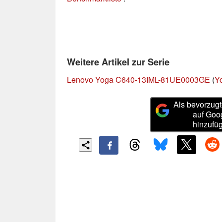
Weitere Artikel zur Serie
Lenovo Yoga C640-13IML-81UE0003GE
(
Y
Als bevorzugt
auf Goo
hinzufü