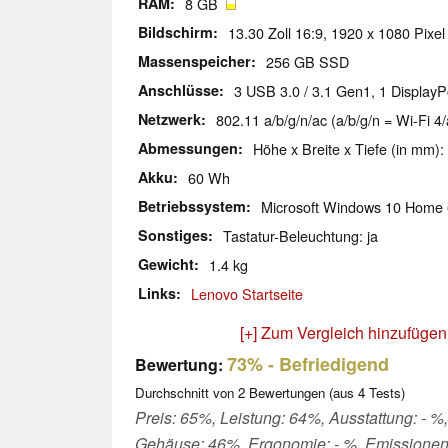
RAM
8 GB
Bildschirm
13.30 Zoll 16:9, 1920 x 1080 Pixel
Massenspeicher
256 GB SSD
Anschlüsse
3 USB 3.0 / 3.1 Gen1, 1 DisplayP
Netzwerk
802.11 a/b/g/n/ac (a/b/g/n = Wi-Fi 4/
Abmessungen
Höhe x Breite x Tiefe (in mm):
Akku
60 Wh
Betriebssystem
Microsoft Windows 10 Home 
Sonstiges
Tastatur-Beleuchtung: ja
Gewicht
1.4 kg
Links
Lenovo Startseite
[+] Zum Vergleich hinzufügen
73%
- Befriedigend
Bewertung:
Durchschnitt von
2
Bewertungen (aus
4
Tests)
Preis: 65%, Leistung: 64%, Ausstattung: - %, 
Gehäuse: 46%, Ergonomie: - %, Emissionen