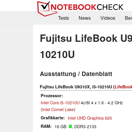
Tests
News
Videos
Be
Fujitsu LifeBook U9
10210U
Ausstattung / Datenblatt
Fujitsu LifeBook U9310X, i5-10210U (
LifeBook
Prozessor
Intel Core i5-10210U
4c/8t 4 x 1.6 - 4.2 GHz
(
Intel Comet Lake
)
Grafikkarte
Intel UHD Graphics 620
RAM
16 GB
, DDR3-2133