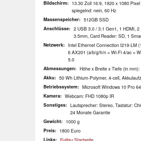
Bildschirm
13.30 Zoll 16:9, 1920 x 1080 Pixel
spiegelnd: nein, 60 Hz
Massenspeicher
512GB SSD
Anschlüsse
2 USB 3.0 / 3.1 Gen1, 1 HDMI, 2 
3.5mm, Card Reader: SD, 1 Smar
Netzwerk
Intel Ethernet Connection I219-LM (
6 AX201 (a/b/g/h/n = Wi-Fi 4/ac = Wi
5.0
Abmessungen
Höhe x Breite x Tiefe (in mm):
Akku
50 Wh Lithium-Polymer, 4-cell, Akkulaufzei
Betriebssystem
Microsoft Windows 10 Pro 64
Kamera
Webcam: FHD 1080p IR
Sonstiges
Lautsprecher: Stereo, Tastatur: Chi
24 Monate Garantie
Gewicht
1000 g
Preis
1800 Euro
Links
Fujitsu Startseite