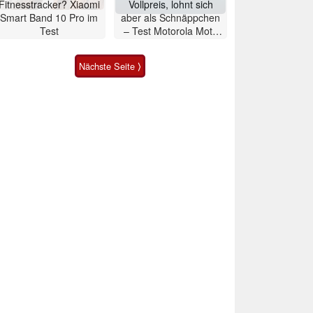
Fitnesstracker? Xiaomi
Vollpreis, lohnt sich
Smart Band 10 Pro im
aber als Schnäppchen
Test
– Test Motorola Moto
G47 Smartphone
Nächste Seite ⟩