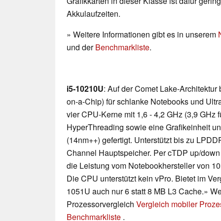
Grafikkarten in dieser Klasse ist dafür geri
Akkulaufzeiten.
» Weitere Informationen gibt es in unserem
und der
Benchmarkliste
.
i5-10210U
: Auf der Comet Lake-Architektu
on-a-Chip) für schlanke Notebooks und Ultra
vier CPU-Kerne mit 1,6 - 4,2 GHz (3,9 GHz f
HyperThreading sowie eine Grafikeinheit u
(14nm++) gefertigt. Unterstützt bis zu LP
Channel Hauptspeicher. Per cTDP up/down
die Leistung vom Notebookhersteller von 10 
Die CPU unterstützt kein vPro. Bietet im Ver
1051U auch nur 6 statt 8 MB L3 Cache.» Wei
Prozessorvergleich
Vergleich mobiler Proz
Benchmarkliste
.