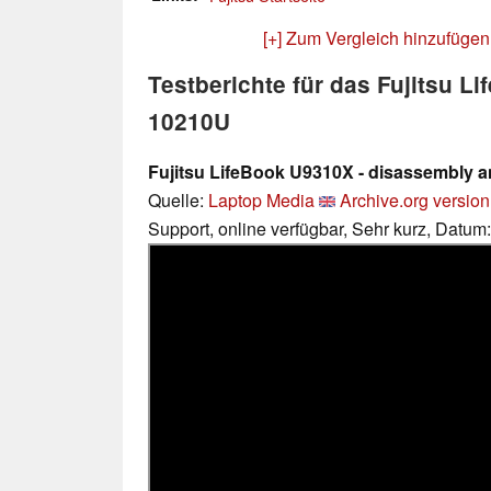
[+] Zum Vergleich hinzufügen
Testberichte für das Fujitsu L
10210U
Fujitsu LifeBook U9310X - disassembly 
Quelle:
Laptop Media
Archive.org version
Support, online verfügbar, Sehr kurz, Datum