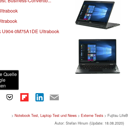
st: Business-Convertib...
Ultrabook
Ultrabook
ook U904-0M75A1DE Ultrabook
e Quelle
gle
gen
>
Notebook Test, Laptop Test und News
>
Externe Tests
> Fujitsu Lif
Autor: Stefan Hinum (Update: 18.08.2020)