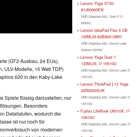
Lenovo Yoga S730-
81J00060EN
UHD Graphics 620, Core i7 i7-
8565U
Lenovo IdeaPad Flex 5 CB
13IML05-82B80013MH
UHD Graphics 620, Comet Lake
Celeron 5205U
Lenovo Yoga Duet 7
kkarte (GT2-Ausbau, 24 EUs),
13IML05, i7-10510U
h, ULV-Modelle, 15 Watt TDP)
UHD Graphics 620, Comet Lake i7-
raphics 620 in den Kaby-Lake
10510U
Lenovo ThinkPad L13 Yoga
20R5000SUK
 Spiele flüssig darzustellen, nur
UHD Graphics 620, Comet Lake i7-
10510U
Auflösungen. Besonders
Fujitsu LifeBook U9310X, i7-
en Detailstufen, wodurch die
10610U
lasse ist nur noch für
UHD Graphics 620, Comet Lake i7-
Stromverbrauch von modernen
10610U