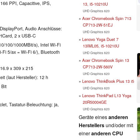
 166 PPI, Capacitive, IPS,
13, i5-10210U
UHD Graphics 620
Acer Chromebook Spin 713
CP713-2W-51EJ
DisplayPort, Audio Anschlüsse:
UHD Graphics 620
tCard, 2 x USB-C
Lenovo Yoga Duet 7
10/100/1000MBit/s), Intel Wi-Fi
13IML05, i5-10210U
-Fi 5/ax = Wi-Fi 6/), Bluetooth
UHD Graphics 620
Acer Chromebook Spin 13
CP713-2W-560V
 16.9 x 309 x 215
UHD Graphics 620
t (laut Hersteller): 12 h
Lenovo ThinkBook Plus 13 i5
 Bit
UHD Graphics 620
Lenovo ThinkPad L13 Yoga
20R50004GE
clet, Tastatur-Beleuchtung: ja,
UHD Graphics 620
Geräte eines
anderen
Herstellers
und/oder mit
einer
anderen CPU