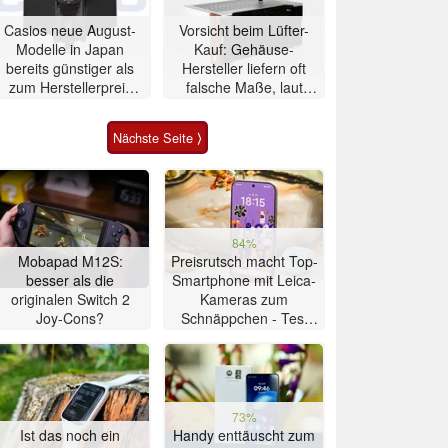
Casios neue August-
Vorsicht beim Lüfter-
Modelle in Japan
Kauf: Gehäuse-
bereits günstiger als
Hersteller liefern oft
zum Herstellerpreis
falsche Maße, laut
erhältlich
Noctua
Nächste Seite ⟩
84%
Mobapad M12S:
Preisrutsch macht Top-
besser als die
Smartphone mit Leica-
originalen Switch 2
Kameras zum
Joy-Cons?
Schnäppchen - Test
Xiaomi 17T
73%
Ist das noch ein
Handy enttäuscht zum