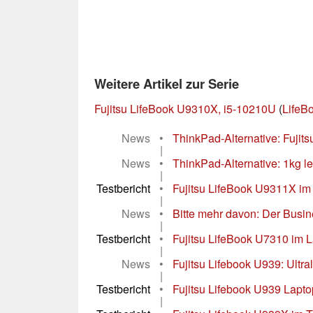
Weitere Artikel zur Serie
Fujitsu LifeBook U9310X, i5-10210U
(
LifeB
News
•
ThinkPad-Alternative: Fujits
|
News
•
ThinkPad-Alternative: 1kg lei
|
Testbericht
•
Fujitsu LifeBook U9311X im 
|
News
•
Bitte mehr davon: Der Busine
|
Testbericht
•
Fujitsu LifeBook U7310 im La
|
News
•
Fujitsu Lifebook U939: Ultr
|
Testbericht
•
Fujitsu Lifebook U939 Laptop
|