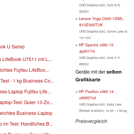
UHD Graphics 620, Core i5 i5-
8265U
Lenovo Yoga C640-13IML-
81UE000TUK
UHD Graphics 620, Comet Lake i3-
10110U
HP Spectre x360 13-
ook U Serie
)
ap0017nl
UHD Graphics 620, Core i7 i7-
u LifeBook U7511 mit L...
8565U
chtes Fujitsu LifeBoo...
Geräte mit der
selben
Grafikkarte
Test - 1 kg Business-Co...
ss-Laptop Fujitsu Life...
HP Pavilion x360 14-
cd0957nd
ptop-Test: Guter 13-Zo...
UHD Graphics 620, Kaby Lake
Refresh i5-8250U, 14.00", 1.59 kg
aleichtes Business-Laptop
Preisvergleich
 im Test: Handliches B...