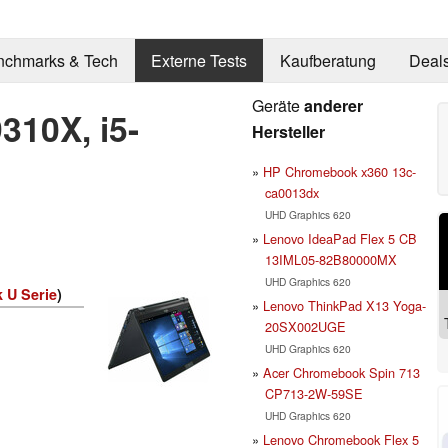
nchmarks & Tech
Externe Tests
Kaufberatung
Deal
Geräte
anderer
310X, i5-
Hersteller
HP Chromebook x360 13c-
ca0013dx
UHD Graphics 620
Lenovo IdeaPad Flex 5 CB
13IML05-82B80000MX
UHD Graphics 620
 U Serie
)
Lenovo ThinkPad X13 Yoga-
20SX002UGE
UHD Graphics 620
Acer Chromebook Spin 713
CP713-2W-59SE
UHD Graphics 620
Lenovo Chromebook Flex 5