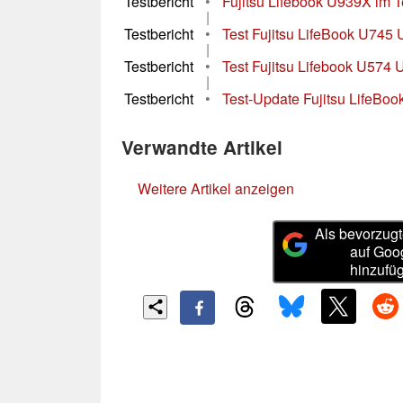
Testbericht
•
Fujitsu Lifebook U939X im Te
|
Testbericht
•
Test Fujitsu LifeBook U745 
|
Testbericht
•
Test Fujitsu Lifebook U574 
|
Testbericht
•
Test-Update Fujitsu LifeB
Verwandte Artikel
Weitere Artikel anzeigen
Als bevorzugt
auf Goo
hinzufü