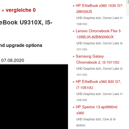
HP EliteBook x360 1030 G7-
» vergleiche
0
26K00US
UHD Graphics 620, Comet Lake i7-
ifeBook U9310X, i5-
10610U
Lenovo Chromebook Flex 5
13IML05-82B80006UX
UHD Graphics 620, Comet Lake i3-
and upgrade options
10110U
Samsung Galaxy
: 07.08.2020
Chromebook 2, i3-10110U
UHD Graphics 620, Comet Lake i3-
10110U
HP EliteBook x360 830 G7,
i7-10510U
UHD Graphics 620, Comet Lake i7-
10510U
HP Spectre 13-ap0690nd
x360
UHD Graphics 620, Core i5 i5-
8265U