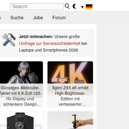
▼
s
Suche
Jobs
Forum
Unsere große
Jetzt mitmachen:
Umfrage zur Servicezufriedenheit
bei
Laptops und Smartphones 2026
Günstiges Alldocube-
Xgimi Z9X 4K erhält
Tablet mit 8,8-Zoll-120-
High-Brightness-
Hz-Display und
Edition mit
schlankem Design
verbesserter
vorgestellt
Ausstattung