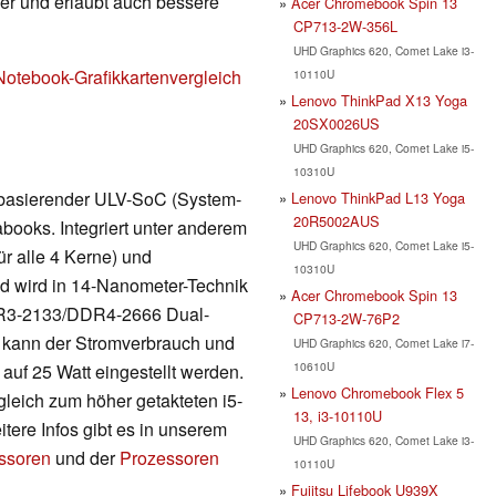
nger und erlaubt auch bessere
Acer Chromebook Spin 13
CP713-2W-356L
UHD Graphics 620, Comet Lake i3-
Notebook-Grafikkartenvergleich
10110U
Lenovo ThinkPad X13 Yoga
20SX0026US
UHD Graphics 620, Comet Lake i5-
10310U
r basierender ULV-SoC (System-
Lenovo ThinkPad L13 Yoga
20R5002AUS
books. Integriert unter anderem
UHD Graphics 620, Comet Lake i5-
ür alle 4 Kerne) und
10310U
nd wird in 14-Nanometer-Technik
Acer Chromebook Spin 13
DDR3-2133/DDR4-2666 Dual-
CP713-2W-76P2
 kann der Stromverbrauch und
UHD Graphics 620, Comet Lake i7-
10610U
auf 25 Watt eingestellt werden.
Lenovo Chromebook Flex 5
gleich zum höher getakteten i5-
13, i3-10110U
tere Infos gibt es in unserem
UHD Graphics 620, Comet Lake i3-
essoren
und der
Prozessoren
10110U
Fujitsu Lifebook U939X