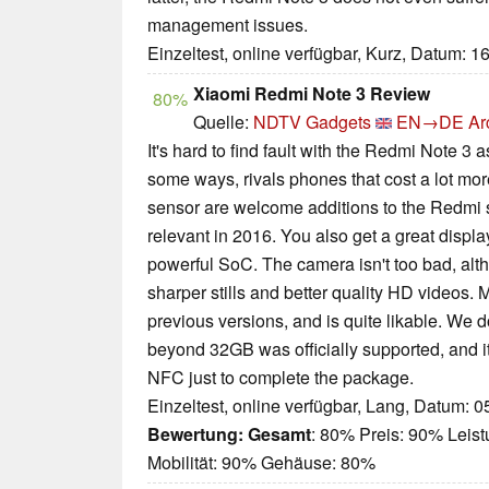
management issues.
Einzeltest, online verfügbar, Kurz, Datum: 1
Xiaomi Redmi Note 3 Review
80%
Quelle:
NDTV Gadgets
EN→DE
Ar
It's hard to find fault with the Redmi Note 3 as
some ways, rivals phones that cost a lot mor
sensor are welcome additions to the Redmi s
relevant in 2016. You also get a great display
powerful SoC. The camera isn't too bad, al
sharper stills and better quality HD videos.
previous versions, and is quite likable. We
beyond 32GB was officially supported, and it
NFC just to complete the package.
Einzeltest, online verfügbar, Lang, Datum: 
Bewertung:
Gesamt
: 80% Preis: 90% Leis
Mobilität: 90% Gehäuse: 80%