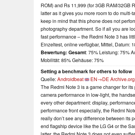
ROM) and Rs 11,999 (for 3GB RAM/32GB R
latter as it gives you more room to do multi-
keep in mind that this phone does not perform
photography department. So if all you are look
fast performance – the Redmi Note 3 has litt
Einzeltest, online verfügbar, Mittel, Datum: 
Bewertung:
Gesamt
: 75% Leistung: 75% A
Mobilität: 85% Gehäuse: 75%
Setting a benchmark for others to follow
Quelle:
Androidbeat
EN→DE
Archive.org
The Redmi Note 3 is a game changer for its p
camera performance in low-light, the handset
every other department: display, performance,
performance front especially, the Redmi Note 3 
really don’t see any difference between its 
end flagship device like the LG G4 or the 
latter, the Redmi Note 3 does not even suff