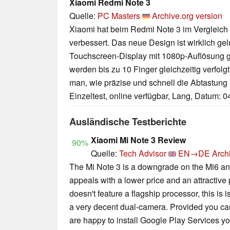
Xiaomi Redmi Note 3
Quelle:
PC Masters
Archive.org version
Xiaomi hat beim Redmi Note 3 im Vergleich
verbessert. Das neue Design ist wirklich ge
Touchscreen-Display mit 1080p-Auflösung gib
werden bis zu 10 Finger gleichzeitig verfolgt
man, wie präzise und schnell die Abtastung i
Einzeltest, online verfügbar, Lang, Datum: 
Ausländische Testberichte
Xiaomi Mi Note 3 Review
90%
Quelle:
Tech Advisor
EN→DE
Arch
The Mi Note 3 is a downgrade on the Mi6 and,
appeals with a lower price and an attractiv
doesn't feature a flagship processor, this is
a very decent dual-camera. Provided you c
are happy to install Google Play Services yourse