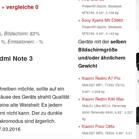
» vergleiche
0
PowerVR G6200, Mediatek
MT6795, 5.00", 0.158 kg
Sony Xperia M5 E5663
PowerVR G6200, Mediatek
%, Bildschirm: 83%
MT6795, 5.00", 0.143 kg
Geräte mit der
selben
 %, Emissionen: - %
Bildschirmgröße
edmi Note 3
und/oder ähnlichem
Gewicht
Xiaomi Redmi A7 Pro
Mali-G57 MP1, T7250 (T615),
reiben möchte, sollte auf ein
6.90", 0.208 kg
äuse des Geräts strahlt Qualität
Xiaomi Redmi K90 Max
 eine alte Weisheit: Es jedem
Mali-G1 Ultra MC12, Dimensity
mi nicht kann. Der zu dunkle
9000 Dimensity 9500, 6.83", 0.227
kg
akromodus sind ärgerlich.
Xiaomi Poco C85x
07.03.2016
Mali-G57 MP2, T8300, 6.90", 0.21