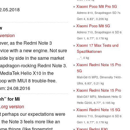
Xiaomi Poco M8 Pro 5G
02.05.2018
Adreno 810, Snapdragon SD 7s
Gen 4, 6.83", 0.206 kg
Xiaomi Poco M8 5G
w
Adreno 710, Snapdragon 6 SD 6
 version
Gen 1, 6.77", 0.178 kg
ever, as the Redmi Note 3
Xiaomi 17 Max Tests und
device with a new engine. Not sure
Spezifikationen
 side by side in the same market
, , ", 0 kg
Xiaomi Redmi Note 15 Pro
 Snapdragon-rocking Redmi Note 3.
5G
MediaTek Helio X10 in the
Mali-G615 MP2, Dimensity 7400-
pop with MIUI 8 trouble-free.
Ultra, 6.83", 0.21 kg
tum: 24.08.2016
Xiaomi Redmi Note 15 Pro
Mali-G57 MP2, Mediatek Helio G
h” for Mi
Helio G200, 6.77", 0.195 kg
.org version
Xiaomi Redmi Note 15 5G
t perhaps our expectations were
Adreno 710, Snapdragon 6 SD 6
 the Note 3 feels more like an
Gen 1, 6.77", 0.178 kg
me things (like fingerprint
Xiaomi Redmi K90