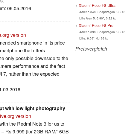
s.
Xiaomi Poco F8 Ultra
tum: 05.05.2016
Adreno 840, Snapdragon 8 SD 8
Elite Gen 5, 6.90", 0.22 kg
Xiaomi Poco F8 Pro
Adreno 830, Snapdragon 8 SD 8
e.org version
Elite, 6.59", 0.199 kg
mended smartphone in its price
Preisvergleich
smartphone that offers
The only possible downside to the
amera performance and the fact
I 7, rather than the expected
21.03.2016
pt with low light photography
ive.org version
ith the Redmi Note 3 for us to
ts – Rs 9,999 (for 2GB RAM/16GB