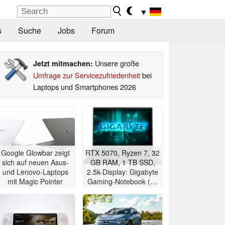
▼
s
Suche
Jobs
Forum
Unsere große
Jetzt mitmachen:
Umfrage zur Servicezufriedenheit
bei
Laptops und Smartphones 2026
Google Glowbar zeigt
RTX 5070, Ryzen 7, 32
sich auf neuen Asus-
GB RAM, 1 TB SSD,
und Lenovo-Laptops
2.5k-Display: Gigabyte
mit Magic Pointer
Gaming-Notebook (18
Zoll) im Angebot