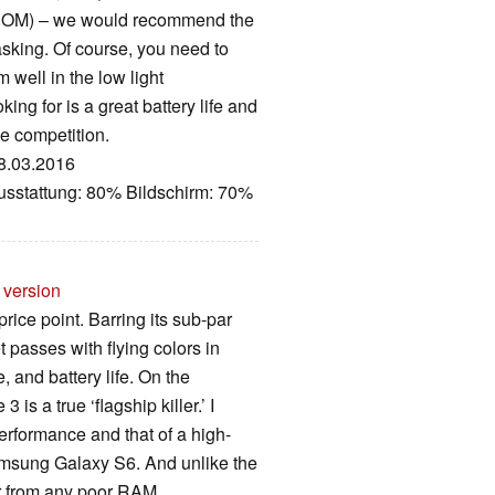
OM) – we would recommend the
tasking. Of course, you need to
 well in the low light
ing for is a great battery life and
le competition.
18.03.2016
usstattung: 80% Bildschirm: 70%
 version
rice point. Barring its sub-par
 passes with flying colors in
 and battery life. On the
is a true ‘flagship killer.’ I
performance and that of a high-
Samsung Galaxy S6. And unlike the
er from any poor RAM