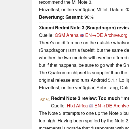
recommend the Mi Note 3.
Einzeltest, online verfügbar, Mittel, Datum: 
Bewertung:
Gesamt
: 90%
Xiaomi Redmi Note 3 (Snapdragon) revie
Quelle:
GSM Arena
EN→DE
Archive.org
There's no difference on the outside whatso
(Snapdragon) isn't a facelift, but the same 
whether the two models will ever be offered
but if that happens, be sure to go with the
The Qualcomm chipset is snappier than the 
original release and runs Android 5.1.1 Lolli
Einzeltest, online verfügbar, Sehr Lang, Da
Redmi Note 3 review: Too much “me
60%
Quelle:
Htxt Africa
EN→DE
Archive
The Note 3 attempts to one up the Note 2 bu
too high. Having been spoiled by the Note 2,
incremental upgrade that disappoints with so