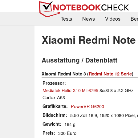
Tests
News
Videos
Be
Xiaomi Redmi Note
Ausstattung / Datenblatt
Xiaomi Redmi Note 3 (
Redmi Note 12 Serie
)
Prozessor
Mediatek Helio X10 MT6795
8c/8t 8 x 2.2 GHz,
Cortex-A53
Grafikkarte
PowerVR G6200
Bildschirm
5.50 Zoll 16:9, 1920 x 1080 Pixel, 
Gewicht
164 g
Preis
300 Euro