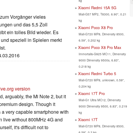
kg
Xiaomi Redmi 15A 5G
Mali-G57 MP2, T8300, 6.90", 0.21
 zum Vorgänger vieles
kg
lungen und das 5,5 Zoll
Xiaomi Poco X8 Pro
t ein tolles Bild wieder. Es
Mali-G720 MP8, Dimensity 8500,
 und speziell in Spielen merkt
6.59", 0.202 kg
st.
Xiaomi Poco X8 Pro Max
Immortalis-G925 MC11, Dimensity
04.03.2016
9000 Dimensity 9500s, 6.83",
0.218 kg
Xiaomi Redmi Turbo 5
Mali-G720 MP8, unknown, 0.59",
0.204 kg
ive.org version
Xiaomi 17T Pro
 arguably, the Mi Note 2, but it
Mali-G1 Ultra MC12, Dimensity
e premium design. Though it
9000 Dimensity 9500, 6.83", 0.219
 is a very capable smartphone with
kg
an live without 800MHz 4G and
Xiaomi 17T
Mali-G720 MP8, Dimensity 8500,
lf, it's difficult not to
6.59", 0.2 kg