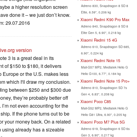
Adreno 830, Snapdragon 8 SD 8
Maybe a higher resolution screen
Elite, 6.59", 0.206 kg
ave done it – we just don’t know.
Xiaomi Redmi K90 Pro Max
um: 29.07.2016
Adreno 840, Snapdragon 8 SD 8
Elite Gen 5, 6.90", 0.218 kg
Xiaomi Redmi 15 4G
Adreno 610, Snapdragon SD 685,
ive.org version
6.90", 0.224 kg
e 3 is a great deal in its
Xiaomi Redmi Note 15
 of $150 to $180, it delivers
Mali-G57 MP2, Mediatek Helio G
 to Europe or the U.S. makes less
Helio G100, 6.77", 0.184 kg
Xiaomi Redmi Note 15 Pro+
rom which I'll draw my conclusion.
Adreno 810, Snapdragon SD 7s
pending between $250 and $300 due
Gen 4, 6.83", 0.208 kg
oney, they’re probably better off
Xiaomi Poco C85
 I’m not even accounting for the
Mali-G52 MP2, Mediatek Helio G
 ship. If the phone turns out to be
Helio G81 Ultra, 6.90", 0.205 kg
 or your money back. On a related
Xiaomi Poco M7 Plus 5G
n using already has a sizeable
Adreno 619, Snapdragon 6 SD 6s
Gen 3, 6.90", 0.217 kg