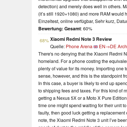
detection) and merely does well in others. 
(it’s still 1920×1080) and more RAM would h
Einzeltest, online verfügbar, Sehr kurz, Dat
Bewertung:
Gesamt
: 60%
Xiaomi Redmi Note 3 Review
68%
Quelle:
Phone Arena
EN→DE
Arch
There's no denying that the Xiaomi Redmi Not
homeland. For a phone costing the equivalent
plenty of value for its money. Importing one
sense, however, and this is the standpoint f
In this case, a buyer is likely to end up s
to shipping fees and taxes. For this kind of m
getting a Nexus 5X or a Moto X Pure Edition.
time one might spend waiting for their unit to
faulty, then good luck getting a replacement
note, the Xiaomi Redmi Note 3 unit I’ve bee