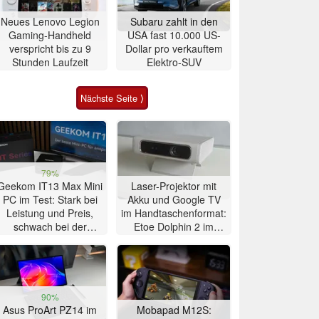
Neues Lenovo Legion
Subaru zahlt in den
Gaming-Handheld
USA fast 10.000 US-
verspricht bis zu 9
Dollar pro verkauftem
Stunden Laufzeit
Elektro-SUV
Nächste Seite ⟩
79%
Geekom IT13 Max Mini
Laser-Projektor mit
PC im Test: Stark bei
Akku und Google TV
Leistung und Preis,
im Handtaschenformat:
schwach bei der
Etoe Dolphin 2 im
Kühlung
Praxis-Test
90%
Asus ProArt PZ14 im
Mobapad M12S: