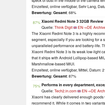
speck of dust in the middle of the camera len
Einzeltest, online verfügbar, Sehr Lang, Da
Bewertung:
Gesamt
: 68%
Xiaomi Redmi Note 3 32GB Review
87%
Quelle:
Think Digit
EN→DE
Archiv
The Xiaomi Redmi Note 3 is a highly recom
segment, especially if you are looking for a 
unparalleled performance and battery-life. 
Xiaomi Redmi Note 3 is its weak low-light c
that it ships with Android Lollipop-based MiU
Marshmallow-based MiUI.
Einzeltest, online verfügbar, Mittel, Datum: 
Bewertung:
Gesamt
: 87%
Performs in every department, exce
75%
Quelle:
Tech2.in.com
EN→DE
Arch
Xiaomi has clearly delivered enough goods w
recommend it. While it comes in two varian