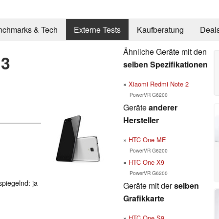
nchmarks & Tech
Externe Tests
Kaufberatung
Deal
Ähnliche Geräte mit den
 3
selben Spezifikationen
Xiaomi Redmi Note 2
PowerVR G6200
Geräte
anderer
Hersteller
HTC One ME
PowerVR G6200
HTC One X9
PowerVR G6200
spiegelnd: ja
Geräte mit der
selben
Grafikkarte
HTC One S9