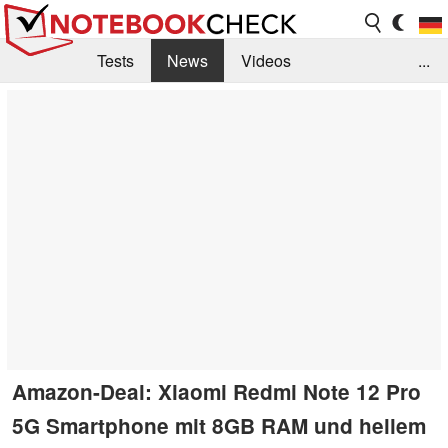
Tests
News
Videos
...
Benchmarks & Tech
Externe Tests
Kaufberatung
Deals
Suche
Jobs
Forum
Amazon-Deal: Xiaomi Redmi Note 12 Pro
5G Smartphone mit 8GB RAM und hellem