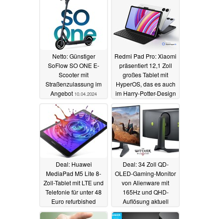
Netto: Günstiger
Redmi Pad Pro: Xiaomi
SoFlow SO ONE E-
präsentiert 12,1 Zoll
Scooter mit
großes Tablet mit
Straßenzulassung im
HyperOS, das es auch
Angebot
im Harry-Potter-Design
10.04.2024
gibt
10.04.2024
Deal: Huawei
Deal: 34 Zoll QD-
MediaPad M5 Lite 8-
OLED-Gaming-Monitor
Zoll-Tablet mit LTE und
von Alienware mit
Telefonie für unter 48
165Hz und QHD-
Euro refurbished
Auflösung aktuell
besonders günstig
10.04.2024