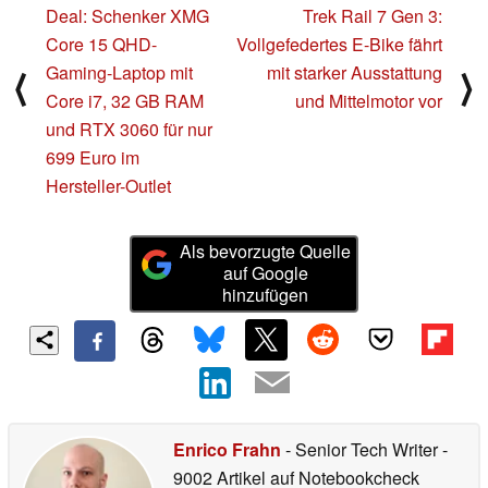
Deal: Schenker XMG
Trek Rail 7 Gen 3:
Core 15 QHD-
Vollgefedertes E-Bike fährt
Gaming-Laptop mit
mit starker Ausstattung
⟨
⟩
Core i7, 32 GB RAM
und Mittelmotor vor
und RTX 3060 für nur
699 Euro im
Hersteller-Outlet
Als bevorzugte Quelle
auf Google
hinzufügen
Enrico Frahn
- Senior Tech Writer
-
9002 Artikel auf Notebookcheck