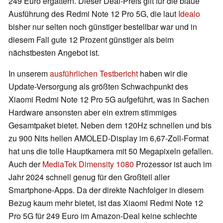
249 Euro ergattern. Dieser Deal-Preis gilt für die blaue
Ausführung des Redmi Note 12 Pro 5G, die laut
Idealo
bisher nur selten noch günstiger bestellbar war und in
diesem Fall gute 12 Prozent günstiger als beim
nächstbesten Angebot ist.
In unserem
ausführlichen Testbericht
haben wir die
Update-Versorgung als größten Schwachpunkt des
Xiaomi Redmi Note 12 Pro 5G aufgeführt, was in Sachen
Hardware ansonsten aber ein extrem stimmiges
Gesamtpaket bietet. Neben dem 120Hz schnellen und bis
zu 900 Nits hellen AMOLED-Display im 6,67-Zoll-Format
hat uns die tolle Hauptkamera mit 50 Megapixeln gefallen.
Auch der
MediaTek Dimensity 1080
Prozessor ist auch im
Jahr 2024 schnell genug für den Großteil aller
Smartphone-Apps. Da der direkte Nachfolger in diesem
Bezug kaum mehr bietet, ist das Xiaomi Redmi Note 12
Pro 5G für 249 Euro im Amazon-Deal keine schlechte