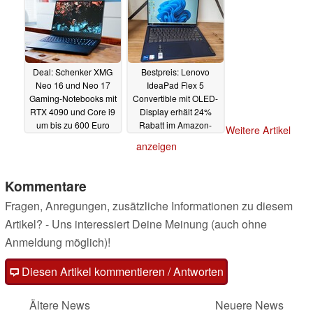
Deal: Schenker XMG
Bestpreis: Lenovo
Neo 16 und Neo 17
IdeaPad Flex 5
Gaming-Notebooks mit
Convertible mit OLED-
RTX 4090 und Core i9
Display erhält 24%
um bis zu 600 Euro
Rabatt im Amazon-
Weitere Artikel
reduziert
Deal
05.04.2024
04.04.2024
anzeigen
Kommentare
Fragen, Anregungen, zusätzliche Informationen zu diesem
Artikel? - Uns interessiert Deine Meinung (auch ohne
Anmeldung möglich)!
Diesen Artikel kommentieren / Antworten
Ältere News
Neuere News