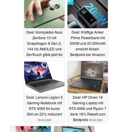
09.04.2024
Deal: Kompaktes Asus
Deal: Kräftige Anker
Zenfone 10 mit
Prime Powerbank mit
Snapdragon 8 Gen 2,
200W und 20.000mAh
144 Hz AMOLED und
erreicht Allzeit-
ZenTouch gibts jetzt für
Bestpreis bei Amazon
nur 599 Euro
09.04.2024
08.04.2024
Deal: Lenovo Legion 5
Deal: HP Omen 16
Gaming-Notebook mit
Gaming-Laptop mit
RTX 4060 für kurze
RTX 4060 und Ryzen 7
Zeit um 22% reduziert
dank 16% Rabatt zum
Bestpreis
08.04.2024
05.04.2024