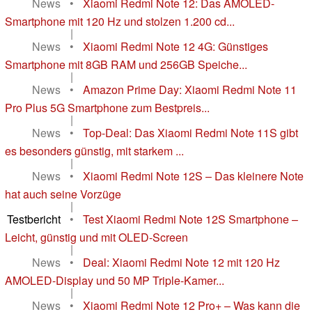
News
•
Xiaomi Redmi Note 12: Das AMOLED-
Smartphone mit 120 Hz und stolzen 1.200 cd...
|
News
•
Xiaomi Redmi Note 12 4G: Günstiges
Smartphone mit 8GB RAM und 256GB Speiche...
|
News
•
Amazon Prime Day: Xiaomi Redmi Note 11
Pro Plus 5G Smartphone zum Bestpreis...
|
News
•
Top-Deal: Das Xiaomi Redmi Note 11S gibt
es besonders günstig, mit starkem ...
|
News
•
Xiaomi Redmi Note 12S – Das kleinere Note
hat auch seine Vorzüge
|
Testbericht
•
Test Xiaomi Redmi Note 12S Smartphone –
Leicht, günstig und mit OLED-Screen
|
News
•
Deal: Xiaomi Redmi Note 12 mit 120 Hz
AMOLED-Display und 50 MP Triple-Kamer...
|
News
•
Xiaomi Redmi Note 12 Pro+ – Was kann die