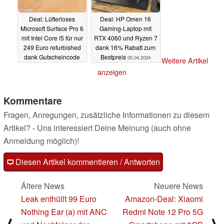
Deal: Lüfterloses
Deal: HP Omen 16
Microsoft Surface Pro 6
Gaming-Laptop mit
mit Intel Core i5 für nur
RTX 4060 und Ryzen 7
249 Euro refurbished
dank 16% Rabatt zum
dank Gutscheincode
Bestpreis
05.04.2024
Weitere Artikel
07.04.2024
anzeigen
Kommentare
Fragen, Anregungen, zusätzliche Informationen zu diesem
Artikel? - Uns interessiert Deine Meinung (auch ohne
Anmeldung möglich)!
Diesen Artikel kommentieren / Antworten
Ältere News
Neuere News
Leak enthüllt 99 Euro
Amazon-Deal: Xiaomi
Nothing Ear (a) mit ANC
Redmi Note 12 Pro 5G