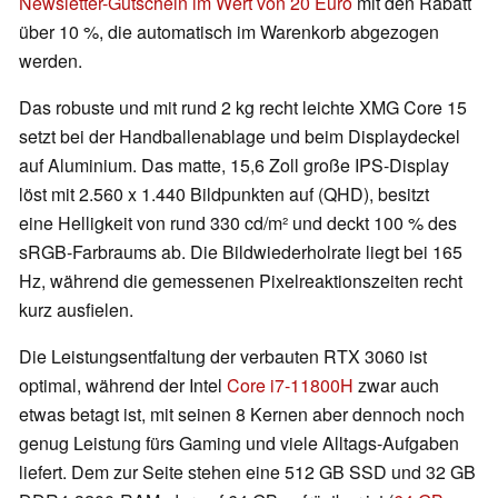
Newsletter-Gutschein im Wert von 20 Euro
mit den Rabatt
über 10 %, die automatisch im Warenkorb abgezogen
werden.
Das robuste und mit rund 2 kg recht leichte XMG Core 15
setzt bei der Handballenablage und beim Displaydeckel
auf Aluminium. Das matte, 15,6 Zoll große IPS-Display
löst mit 2.560 x 1.440 Bildpunkten auf (QHD), besitzt
eine Helligkeit von rund 330 cd/m² und deckt 100 % des
sRGB-Farbraums ab. Die Bildwiederholrate liegt bei 165
Hz, während die gemessenen Pixelreaktionszeiten recht
kurz ausfielen.
Die Leistungsentfaltung der verbauten RTX 3060 ist
optimal, während der Intel
Core i7-11800H
zwar auch
etwas betagt ist, mit seinen 8 Kernen aber dennoch noch
genug Leistung fürs Gaming und viele Alltags-Aufgaben
liefert. Dem zur Seite stehen eine 512 GB SSD und 32 GB