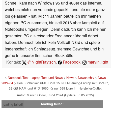
Schnell kam nach Windows 95 und 486er das Internet,
welches mich nun vollends gepackt - und nie mehr ganz
los gelassen - hat. Mit 11 Jahren baute ich mir meinen
eigenen PC zusammen, bin seit 2016 aber komplett auf
Notebooks umgestiegen: Denn dadurch kann ich meinen
gesamten PC als reisender Freelancer überall dabei
haben. Dennoch bin ich kein Vollzeit-N3rd und spiele
leidenschaftlich Schlagzeug, stemme Gewichte und bin
gerne in unserer finnischen Blockhütte!
Kontakt:
@NightRaytsch
,
Facebook
,
marvin.light
>
Notebook Test, Laptop Test und News
>
News
>
Newsarchiv
>
News
2024-04
> Deal: Schenker XMG Core 15 QHD-Gaming-Laptop mit Core i7,
32 GB RAM und RTX 3060 für nur 699 Euro im Hersteller-Outlet
Autor: Marvin Gollor, 8.04.2024 (Update: 5.05.2025)
loading failed!
loading failed!