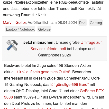
kurze Pixelreaktionszeiten, eine RGB-beleuchtete Tastatur
und lässt neben der fehlenden Thunderbolt-Konnektivität
nur wenig Raum für Kritik.
Marvin Gollor
,
Veröffentlicht am
08.04.2024
Deal
Gaming
Laptop / Notebook
Geforce
Jetzt mitmachen:
Unsere große
Umfrage zur
Servicezufriedenheit
bei Laptops und
Smartphones 2026
Bestware bietet im Zuge seiner 96-Stunden-Aktion
aktuell
10 % auf sein gesamtes Outlet
. Besonders
interessant ist in diesem Zuge das Schenker XMG Core
15 Gaming-Notebook, das
für günstige 699 Euro
mit
einem QHD-Display, Intel Core i7 und einer
GeForce RTX
3060
samt 130W-TGP als B-Ware angeboten wird. Um auf
den Deal-Preis zu kommen, kombiniert man den