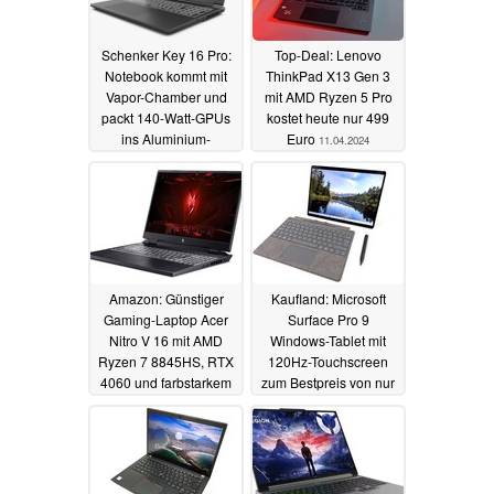
Schenker Key 16 Pro:
Top-Deal: Lenovo
Notebook kommt mit
ThinkPad X13 Gen 3
Vapor-Chamber und
mit AMD Ryzen 5 Pro
packt 140-Watt-GPUs
kostet heute nur 499
ins Aluminium-
Euro
11.04.2024
Gehäuse
05.09.2024
Amazon: Günstiger
Kaufland: Microsoft
Gaming-Laptop Acer
Surface Pro 9
Nitro V 16 mit AMD
Windows-Tablet mit
Ryzen 7 8845HS, RTX
120Hz-Touchscreen
4060 und farbstarkem
zum Bestpreis von nur
Display zum Bestpreis
799 Euro
09.04.2024
10.04.2024