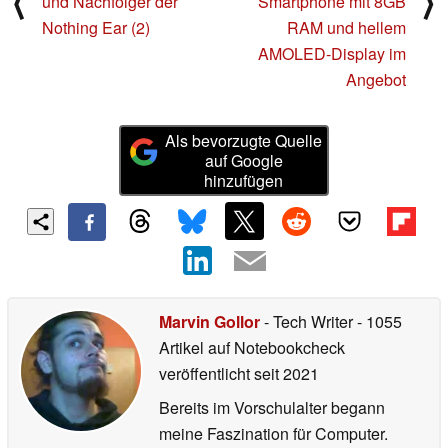
⟨
⟩
und Nachfolger der
Smartphone mit 8GB
Nothing Ear (2)
RAM und hellem
AMOLED-Display im
Angebot
Als bevorzugte Quelle
auf Google
hinzufügen
Marvin Gollor
- Tech Writer
- 1055
Artikel auf Notebookcheck
veröffentlicht
seit 2021
Bereits im Vorschulalter begann
meine Faszination für Computer.