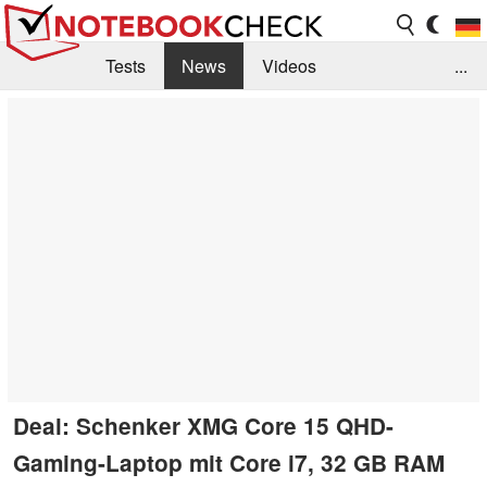
Tests
News
Videos
...
Benchmarks & Tech
Externe Tests
Kaufberatung
Deals
Suche
Jobs
Forum
Deal: Schenker XMG Core 15 QHD-
Gaming-Laptop mit Core i7, 32 GB RAM