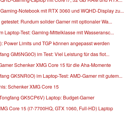
 Gaming-Notebook mit RTX 3060 und WQHD-Display zu...
etestet: Rundum solider Gamer mit optionaler Wa...
Laptop-Test: Gaming-Mittelklasse mit Wasseransc...
: Power Limits und TGP können angepasst werden
ng GM5NG0O) im Test: Viel Leistung für das flot...
-Gamer Schenker XMG Core 15 für die Aha-Momente
fang GK5NR0O) im Laptop-Test: AMD-Gamer mit gutem...
tnis: Schenker XMG Core 15
(Tongfang GK5CP6V) Laptop: Budget-Gamer
XMG Core 15 (i7-7700HQ, GTX 1060, Full-HD) Laptop