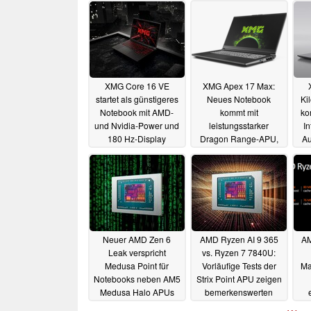
XMG Core 16 VE
XMG Apex 17 Max:
startet als günstigeres
Neues Notebook
Ki
Notebook mit AMD-
kommt mit
ko
und Nvidia-Power und
leistungsstarker
In
180 Hz-Display
Dragon Range-APU,
Au
schnellem Display und
06.11.2025
RTX-Grafikpower
12.09.2024
Neuer AMD Zen 6
AMD Ryzen AI 9 365
AM
Leak verspricht
vs. Ryzen 7 7840U:
Medusa Point für
Vorläufige Tests der
Ma
Notebooks neben AM5
Strix Point APU zeigen
Medusa Halo APUs
bemerkenswerten
Zuwachs bei Multi-
03.07.2024