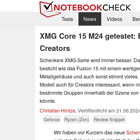
Tests
News
Videos
Be
XMG Core 15 M24 getestet: 
Creators
Schenkers XMG-Serie wird immer besser. Da
besticht wie das Fusion 15 mit einem wertige
Metallgehäuse und auch sonst stimmt vieles.
Modell auch für Creators interessant, wenn ni
bestimmte Gruppen innerhalb der Szene von
könnte.
Christian Hintze
,
Veröffentlicht am
21.06.202
Geforce
Ryzen (Zen)
Review Snippet
Wir haben vor Kurzem das neue
Schen