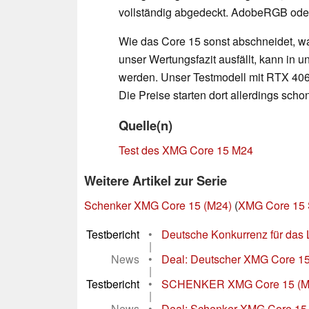
vollständig abgedeckt. AdobeRGB oder
Wie das Core 15 sonst abschneidet, w
unser Wertungsfazit ausfällt, kann in 
werden. Unser Testmodell mit RTX 406
Die Preise starten dort allerdings scho
Quelle(n)
Test des XMG Core 15 M24
Weitere Artikel zur Serie
Schenker XMG Core 15 (M24)
(
XMG Core 15 
Testbericht
•
Deutsche Konkurrenz für das
|
News
•
Deal: Deutscher XMG Core 15
|
Testbericht
•
SCHENKER XMG Core 15 (M24)
|
News
•
Deal: Schenker XMG Core 15