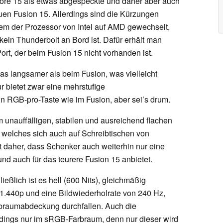
 Core 15 als etwas abgespeckte und daher aber auch
uen Fusion 15. Allerdings sind die Kürzungen
em der Prozessor von Intel auf AMD gewechselt,
ein Thunderbolt an Bord ist. Dafür erhält man
ort, der beim Fusion 15 nicht vorhanden ist.
as langsamer als beim Fusion, was vielleicht
ur bietet zwar eine mehrstufige
n RGB-pro-Taste wie im Fusion, aber sei’s drum.
m unauffälligen, stabilen und ausreichend flachen
welches sich auch auf Schreibtischen von
 daher, dass Schenker auch weiterhin nur eine
und auch für das teurere Fusion 15 anbietet.
ießlich ist es hell (600 Nits), gleichmäßig
 1.440p und eine Bildwiederholrate von 240 Hz,
arbraumabdeckung durchfallen. Auch die
lerdings nur im sRGB-Farbraum, denn nur dieser wird