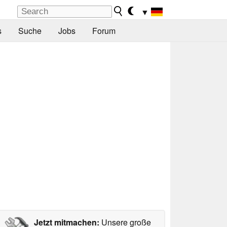
▼
s
Suche
Jobs
Forum
Jetzt mitmachen:
Unsere große