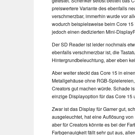
getestet. Schenker selbst betitelt das
preiswertere Variante des ebenfalls ne
verschmerzbar, immerhin wurde vor all
wodurch beispielsweise beim Core 15 k
jedoch einen dedizierten Mini-DisplayP
Der SD Reader ist leider nochmals etw
ebenfalls verschmerzbar ist, die Tastat
Hintergrundbeleuchtung, aber eben kei
Aber weiter steckt das Core 15 in eine
Metallgehäuse ohne RGB-Spielereien, 
Creators gut machen würde. Schade ist
einzige Displayoption für das Core 15 
Zwar ist das Display für Gamer gut, schl
ausgeleuchtet, hat eine Auflösung von
aber für Creators könnte es bei der F
Farbgenauigkeit fällt sehr gut aus, al