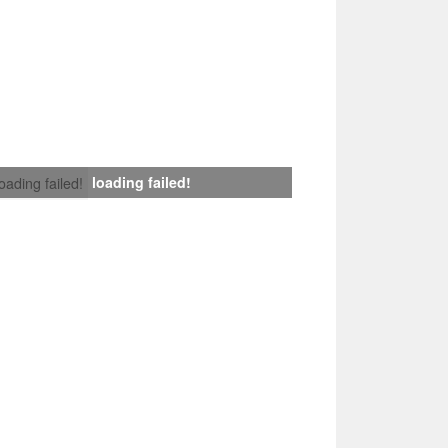
loading failed!
loading failed!