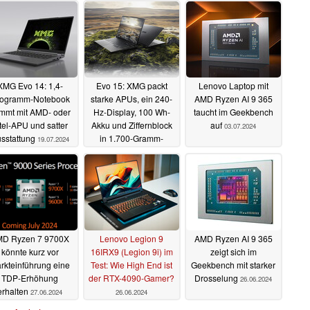
XMG Evo 14: 1,4-
Evo 15: XMG packt
Lenovo Laptop mit
logramm-Notebook
starke APUs, ein 240-
AMD Ryzen AI 9 365
mmt mit AMD- oder
Hz-Display, 100 Wh-
taucht im Geekbench
tel-APU und satter
Akku und Ziffernblock
auf
03.07.2024
sstattung
in 1.700-Gramm-
19.07.2024
Notebook
19.07.2024
D Ryzen 7 9700X
Lenovo Legion 9
AMD Ryzen AI 9 365
könnte kurz vor
16IRX9 (Legion 9i) im
zeigt sich im
rkteinführung eine
Test: Wie High End ist
Geekbench mit starker
TDP-Erhöhung
der RTX-4090-Gamer?
Drosselung
26.06.2024
erhalten
27.06.2024
26.06.2024