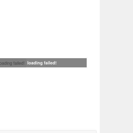
loading failed!
loading failed!