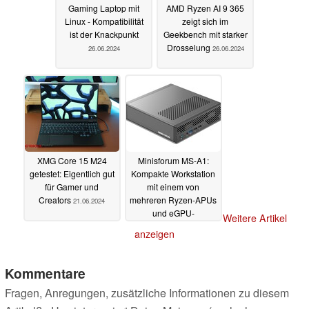
Gaming Laptop mit
AMD Ryzen AI 9 365
Linux - Kompatibilität
zeigt sich im
ist der Knackpunkt
Geekbench mit starker
Drosselung
26.06.2024
26.06.2024
XMG Core 15 M24
Minisforum MS-A1:
getestet: Eigentlich gut
Kompakte Workstation
für Gamer und
mit einem von
Creators
mehreren Ryzen-APUs
21.06.2024
und eGPU-
Weitere Artikel
Kompatibilität
20.06.2024
anzeigen
Kommentare
Fragen, Anregungen, zusätzliche Informationen zu diesem