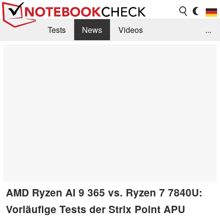
Tests
News
Videos
...
Benchmarks & Tech
Externe Tests
Kaufberatung
Deals
Suche
Jobs
Forum
AMD Ryzen AI 9 365 vs. Ryzen 7 7840U:
Vorläufige Tests der Strix Point APU