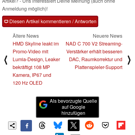
Artikel? - Uns interessiert Deine Meinung (auch ohne
Anmeldung möglich)!
Diesen Artikel kommentieren / Antworten
Ältere News
Neuere News
HMD Skyline leakt im
NAD C 700 V2 Streaming-
Promo-Video mit
Verstärker erhält besseren
⟨
⟩
Lumia-Design, Leaker
DAC, Raumkorrektur und
bekräftigt 108 MP
Plattenspieler-Support
Kamera, IP67 und
120 Hz OLED
Als bevorzugte Quelle
auf Google
hinzufügen