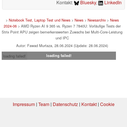
Kontakt:
Bluesky
,
LinkedIn
>
Notebook Test, Laptop Test und News
>
News
>
Newsarchiv
>
News
2024-06
> AMD Ryzen AI 9 365 vs. Ryzen 7 7840U: Vorläufige Tests der
Strix Point APU zeigen bemerkenswerten Zuwachs bei Multi-Core-Leistung
und IPC
Autor: Fawad Murtaza, 28.06.2024 (Update: 28.06.2024)
loading failed!
loading failed!
Impressum
|
Team
|
Datenschutz
|
Kontakt
|
Cookie
Einstellungen
| 06.08.2026 20:34
* Beim Kauf über einen Affiliate-Link kann Notebookcheck eine Vergütung
erhalten. Vielen Dank für Ihre Unterstützung!.