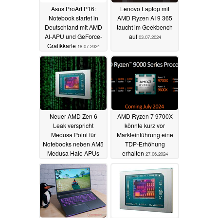
Asus ProArt P16:
Lenovo Laptop mit
Notebook startet in
AMD Ryzen AI 9 365
Deutschland mit AMD
taucht im Geekbench
AI-APU und GeForce-
auf
03.07.2024
Grafikkarte
18.07.2024
Neuer AMD Zen 6
AMD Ryzen 7 9700X
Leak verspricht
könnte kurz vor
Medusa Point für
Markteinführung eine
Notebooks neben AM5
TDP-Erhöhung
Medusa Halo APUs
erhalten
27.06.2024
03.07.2024