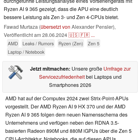
durchgeführte Leistungsanalyse eines Vorseriengeräts mit
Ryzen AI 9 365 gezeigt, dass die APU eine deutlich
bessere Leistung als Zen 3- und Zen 4-CPUs bietet.
Fawad Murtaza (
übersetzt von
Alexander Pensler),
Veröffentlicht am
28.06.2024
🇺🇸
🇫🇷
...
AMD
Leaks / Rumors
Ryzen (Zen)
Zen 5
Laptop / Notebook
Jetzt mitmachen:
Unsere große
Umfrage zur
Servicezufriedenheit
bei Laptops und
Smartphones 2026
AMD hat auf der Computex 2024 zwei Strix-Point-APUs
vorgestellt. Der AMD Ryzen AI 9 HX 370 und der AMD
Ryzen AI 9 365 folgen dem neuen Namensschema des
Unternehmens und verfügen neben den RDNA 3.5-
basierten Radeon 890M und 880M iGPUs über die Zen 5
CPU-Architektur. Notebooks, die auf diesen APUs