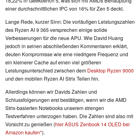
18,22% in Geekbench 5, was sich mit AMDs Behauptung
einer durchschnittlichen IPC von 16% für Zen 5 deckt.
Lange Rede, kurzer Sinn: Die vorläufigen Leistungszahlen
des Ryzen AI 9 365 versprechen einige solide
Verbesserungen für die neue APU. Wie David Huang
jedoch in seinen abschließenden Kommentaren erklärt,
deuten Kompromisse wie eine niedrigere Frequenz und
ein kleinerer Cache auf einen viel größeren
Leistungsunterschied zwischen dem
Desktop Ryzen 9000
und den mobilen Ryzen AI Strix Teilen hin.
Allerdings können wir Davids Zahlen und
Schlussfolgerungen erst bestätigen, wenn wir die AMD
Strix-basierten Notebooks unserem strengen
Testverfahren unterzogen haben. Die Zahlen sind also mit
Vorsicht zu genießen (
hier ASUS Zenbook 14 OLED bei
Amazon kaufen
).