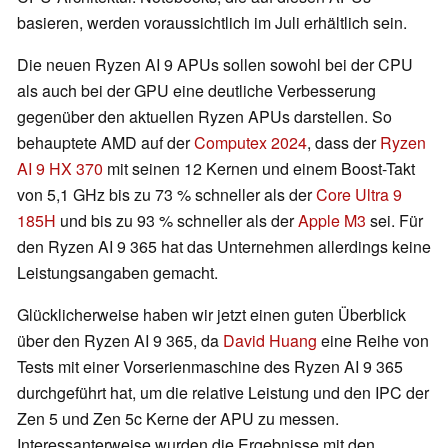
basieren, werden voraussichtlich im Juli erhältlich sein.
Die neuen Ryzen AI 9 APUs sollen sowohl bei der CPU
als auch bei der GPU eine deutliche Verbesserung
gegenüber den aktuellen Ryzen APUs darstellen. So
behauptete AMD auf der
Computex 2024
, dass der
Ryzen
AI 9 HX 370
mit seinen 12 Kernen und einem Boost-Takt
von 5,1 GHz bis zu 73 % schneller als der
Core Ultra 9
185H
und bis zu 93 % schneller als der
Apple M3
sei. Für
den Ryzen AI 9 365 hat das Unternehmen allerdings keine
Leistungsangaben gemacht.
Glücklicherweise haben wir jetzt einen guten Überblick
über den Ryzen AI 9 365, da
David Huang
eine Reihe von
Tests mit einer Vorserienmaschine des Ryzen AI 9 365
durchgeführt hat, um die relative Leistung und den IPC der
Zen 5 und Zen 5c Kerne der APU zu messen.
Interessanterweise wurden die Ergebnisse mit den