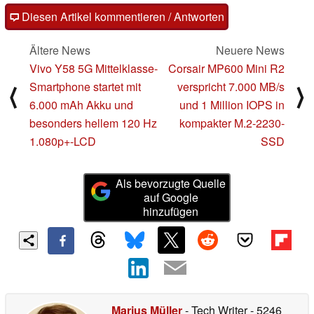
Diesen Artikel kommentieren / Antworten
Ältere News
Neuere News
Vivo Y58 5G Mittelklasse-
Corsair MP600 Mini R2
Smartphone startet mit
verspricht 7.000 MB/s
⟨
⟩
6.000 mAh Akku und
und 1 Million IOPS in
besonders hellem 120 Hz
kompakter M.2-2230-
1.080p+-LCD
SSD
Als bevorzugte Quelle
auf Google
hinzufügen
Marius Müller
- Tech Writer
- 5246