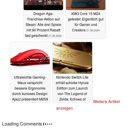
Dragon Age-
XMG Core 15 M24
Franchise-Aktion auf
getestet: Eigentlich gut
Steam: Alle drei Spiele
für Gamer und
mit 90 Prozent Rabatt
Creators
21.06.2024
fast geschenkt
21.06.2024
Ultraleichte Gaming-
Nintendo Switch Lite
Maus verspricht
erhält schicke Hyrule
bessere Ergonomie
Edition zum Launch
durch kurioses Design:
von The Legend of
Ajazz präsentiert M259
Zelda: Echoes of
Weitere Artikel
Wisdom
19.06.2024
19.06.2024
anzeigen
Loading Comments