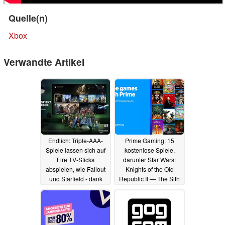
Quelle(n)
Xbox
Verwandte Artikel
Endlich: Triple-AAA-
Prime Gaming: 15
Spiele lassen sich auf
kostenlose Spiele,
Fire TV-Sticks
darunter Star Wars:
abspielen, wie Fallout
Knights of the Old
und Starfield - dank
Republic II — The Sith
Streaming
Lords und Hitman
27.06.2024
Absolution
25.06.2024