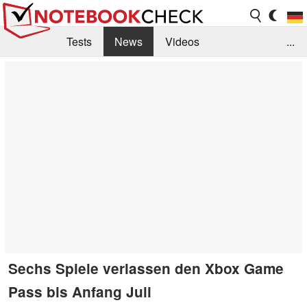
Tests
News
Videos
...
Benchmarks & Tech
Externe Tests
Kaufberatung
Deals
Suche
Jobs
Forum
Sechs Spiele verlassen den Xbox Game
Pass bis Anfang Juli