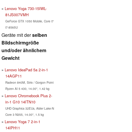
Lenovo Yoga 730-15IWL-
81JS007VMH
GeForce GTX 1050 Mobile, Core i7
i7-8565U
Geräte mit der
selben
Bildschirmgröße
und/oder ähnlichem
Gewicht
Lenovo IdeaPad 5a 2-in-1
14AGP11
Radeon 840M, Strix / Gorgon Point
Ryzen AI 5 430, 14.00", 1.42 kg
Lenovo Chromebook Plus 2-
in-1 G10 14ITN10
UHD Graphics 32EUs, Alder Lake-N
Core 3 N355, 14.00", 1.5 kg
Lenovo Yoga 7 2-in-1
14IPH11