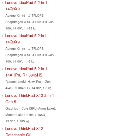
Lenovo IdeaPad 5 2-in-1
14Q8X9
Adreno X1-45 1.7 TFLOPS,
Snapdragon X SD X Plus X1P-42-
100, 14.00", 1.493 kg
Lenovo IdeaPad 5 2-in1
14Q8X9
Adreno X1-45 1.7 TFLOPS,
Snapdragon X SD X Plus X1P-42-
100, 14.00", 1.49 kg
Lenovo IdeaPad 5 2-in-1
14AHP9, R7 8845HS
Radeon 780M, Hawk Point (Zen
4/4c) R7 8845HS, 14.00", 1.6 kg
Lenovo ThinkPad X13 2-in-1
Gen 5
Graphics 4-Core iGPU (Arrow Lake),
Meteor Lake-U Ultra 7 165U,
13.30", 1.285 kg
Lenovo ThinkPad X12
Detachable G2