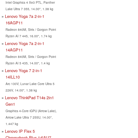
Intel Graphics 4 Xe3 PTL, Panther
Lake Ultra 7 355, 14.00", 1.38 kg
Lenovo Yoga 7a 2-in-1
16AGP11
Radeon 840M, Strix / Gorgon Point
Ryzen AI 7 445, 16.00", 1.74 kg
Lenovo Yoga 7a 2-in-1
14AGP11
Radeon 840M, Strix / Gorgon Point
Ryzen AI 5 435, 14.00", 1.4 kg
Lenovo Yoga 7 2-in-1
14ILL10
Arc 130V, Lunar Lake Core Ultra 5
226V, 14.00", 1.38 kg
Lenovo ThinkPad T14s 2in1
Gen1
Graphics 4-Core iGPU (Arrow Lake),
Arrow Lake Ultra 7 255U, 14.00",
1.447 kg
Lenovo IP Flex 5
Chromebook Plus 14IAU7,