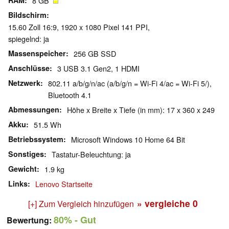
RAM
8 GB
Bildschirm
15.60 Zoll 16:9, 1920 x 1080 Pixel 141 PPI,
spiegelnd: ja
Massenspeicher
256 GB SSD
Anschlüsse
3 USB 3.1 Gen2, 1 HDMI
Netzwerk
802.11 a/b/g/n/ac (a/b/g/n = Wi-Fi 4/ac = Wi-Fi 5/),
Bluetooth 4.1
Abmessungen
Höhe x Breite x Tiefe (in mm): 17 x 360 x 249
Akku
51.5 Wh
Betriebssystem
Microsoft Windows 10 Home 64 Bit
Sonstiges
Tastatur-Beleuchtung: ja
Gewicht
1.9 kg
Links
Lenovo Startseite
» vergleiche
0
[+] Zum Vergleich hinzufügen
80%
- Gut
Bewertung: