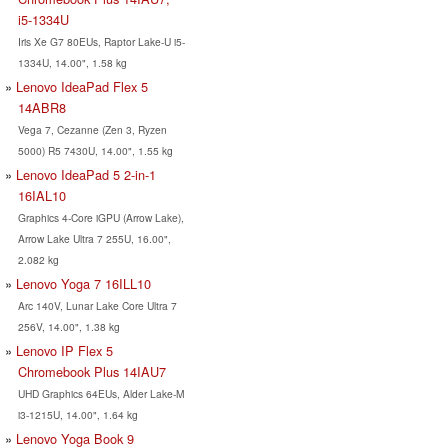
i5-1334U
Iris Xe G7 80EUs, Raptor Lake-U i5-
1334U, 14.00", 1.58 kg
Lenovo IdeaPad Flex 5
14ABR8
Vega 7, Cezanne (Zen 3, Ryzen
5000) R5 7430U, 14.00", 1.55 kg
Lenovo IdeaPad 5 2-in-1
16IAL10
Graphics 4-Core iGPU (Arrow Lake),
Arrow Lake Ultra 7 255U, 16.00",
2.082 kg
Lenovo Yoga 7 16ILL10
Arc 140V, Lunar Lake Core Ultra 7
256V, 14.00", 1.38 kg
Lenovo IP Flex 5
Chromebook Plus 14IAU7
UHD Graphics 64EUs, Alder Lake-M
i3-1215U, 14.00", 1.64 kg
Lenovo Yoga Book 9