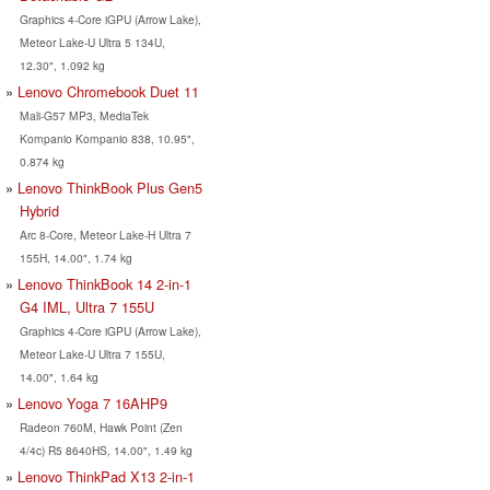
Graphics 4-Core iGPU (Arrow Lake),
Meteor Lake-U Ultra 5 134U,
12.30", 1.092 kg
Lenovo Chromebook Duet 11
Mali-G57 MP3, MediaTek
Kompanio Kompanio 838, 10.95",
0.874 kg
Lenovo ThinkBook Plus Gen5
Hybrid
Arc 8-Core, Meteor Lake-H Ultra 7
155H, 14.00", 1.74 kg
Lenovo ThinkBook 14 2-in-1
G4 IML, Ultra 7 155U
Graphics 4-Core iGPU (Arrow Lake),
Meteor Lake-U Ultra 7 155U,
14.00", 1.64 kg
Lenovo Yoga 7 16AHP9
Radeon 760M, Hawk Point (Zen
4/4c) R5 8640HS, 14.00", 1.49 kg
Lenovo ThinkPad X13 2-in-1