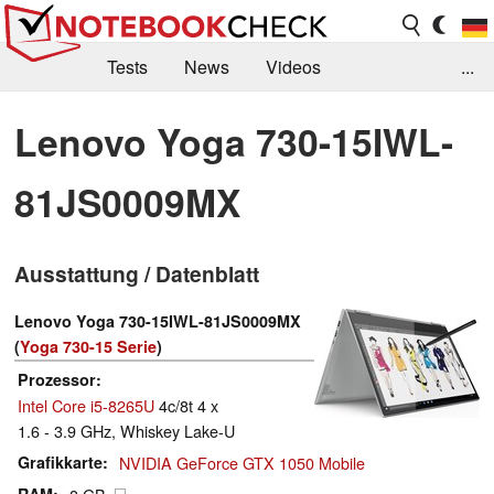
Tests
News
Videos
...
Benchmarks & Tech
Externe Tests
Lenovo Yoga 730-15IWL-
Kaufberatung
Deals
Suche
Jobs
81JS0009MX
Forum
Ausstattung / Datenblatt
Lenovo Yoga 730-15IWL-81JS0009MX
(
Yoga 730-15 Serie
)
Prozessor
Intel Core i5-8265U
4c/8t 4 x
1.6 - 3.9 GHz, Whiskey Lake-U
Grafikkarte
NVIDIA GeForce GTX 1050 Mobile