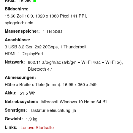
RAM
16 GB
Bildschirm
15.60 Zoll 16:9, 1920 x 1080 Pixel 141 PPI,
spiegelnd: nein
Massenspeicher
1 TB SSD
Anschlüsse
3 USB 3.2 Gen 2x2 20Gbps, 1 Thunderbolt, 1
HDMI, 1 DisplayPort
Netzwerk
802.11 a/b/g/n/ac (a/b/g/n = Wi-Fi 4/ac = Wi-Fi 5/),
Bluetooth 4.1
Abmessungen
Höhe x Breite x Tiefe (in mm): 16.95 x 360 x 249
Akku
51.5 Wh
Betriebssystem
Microsoft Windows 10 Home 64 Bit
Sonstiges
Tastatur-Beleuchtung: ja
Gewicht
1.9 kg
Links
Lenovo Startseite