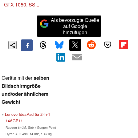
GTX 1050, SS...
Als bevorzugte Quelle
auf Google
hinzufügen
Geräte mit der
selben
Bildschirmgröße
und/oder ähnlichem
Gewicht
Lenovo IdeaPad 5a 2-in-1
14AGP11
Radeon 840M, Strix / Gorgon Point
Ryzen AI 5 430, 14.00", 1.42 kg