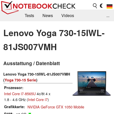
Tests
News
Videos
...
Benchmarks & Tech
Externe Tests
Lenovo Yoga 730-15IWL-
Kaufberatung
Deals
Suche
Jobs
81JS007VMH
Forum
Ausstattung / Datenblatt
Lenovo Yoga 730-15IWL-81JS007VMH
(
Yoga 730-15 Serie
)
Prozessor
Intel Core i7-8565U
4c/8t 4 x
1.8 - 4.6 GHz (
Intel Core i7
)
Grafikkarte
NVIDIA GeForce GTX 1050 Mobile