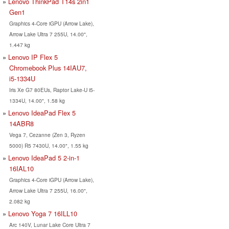
Lenovo ThinkPad T14s 2in1
Gen1
Graphics 4-Core iGPU (Arrow Lake),
Arrow Lake Ultra 7 255U, 14.00",
1.447 kg
Lenovo IP Flex 5
Chromebook Plus 14IAU7,
i5-1334U
Iris Xe G7 80EUs, Raptor Lake-U i5-
1334U, 14.00", 1.58 kg
Lenovo IdeaPad Flex 5
14ABR8
Vega 7, Cezanne (Zen 3, Ryzen
5000) R5 7430U, 14.00", 1.55 kg
Lenovo IdeaPad 5 2-in-1
16IAL10
Graphics 4-Core iGPU (Arrow Lake),
Arrow Lake Ultra 7 255U, 16.00",
2.082 kg
Lenovo Yoga 7 16ILL10
Arc 140V, Lunar Lake Core Ultra 7