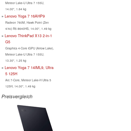
Meteor Lake-U Ultra 7 155U,
14.00", 1.64 kg
Lenovo Yoga 7 16AHP9
Radeon 760M, Hawk Point (Zen
4/4c) R5 8640HS, 14.00", 1.49 kg
Lenovo ThinkPad X13 2-in-1
G5
Graphics 4-Core iGPU (Arrow Lake),
Meteor Lake-U Ultra 7 155U,
13.30", 1.25 kg
Lenovo Yoga 7 14IML9, Ultra
5 125H
Arc 7-Core, Meteor Lake-H Ultra 5
125H, 14.00", 1.49 kg
Preisvergleich