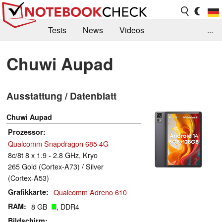
Tests
News
Videos
...
Benchmarks & Tech
Externe Tests
Chuwi Aupad
Kaufberatung
Deals
Suche
Jobs
Ausstattung / Datenblatt
Forum
Chuwi Aupad
Prozessor
Qualcomm Snapdragon 685 4G
8c/8t 8 x 1.9 - 2.8 GHz, Kryo
265 Gold (Cortex-A73) / Silver
(Cortex-A53)
Grafikkarte
Qualcomm Adreno 610
RAM
8 GB
, DDR4
Bildschirm