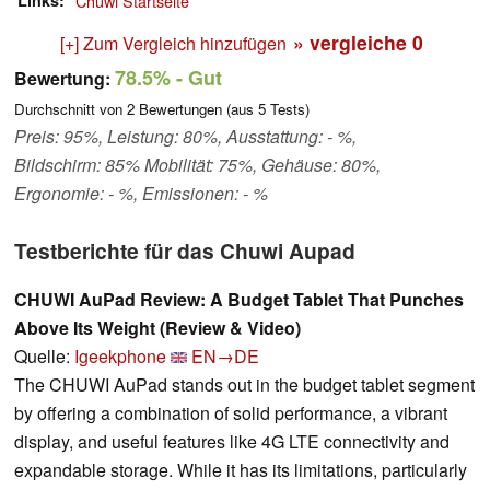
Links
Chuwi Startseite
» vergleiche
0
[+] Zum Vergleich hinzufügen
78.5%
- Gut
Bewertung:
Durchschnitt von
2
Bewertungen (aus
5
Tests)
Preis: 95%, Leistung: 80%, Ausstattung: - %,
Bildschirm: 85% Mobilität: 75%, Gehäuse: 80%,
Ergonomie: - %, Emissionen: - %
Testberichte für das Chuwi Aupad
CHUWI AuPad Review: A Budget Tablet That Punches
Above Its Weight (Review & Video)
Quelle:
Igeekphone
EN→DE
The CHUWI AuPad stands out in the budget tablet segment
by offering a combination of solid performance, a vibrant
display, and useful features like 4G LTE connectivity and
expandable storage. While it has its limitations, particularly