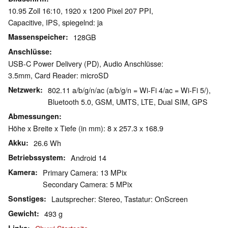
10.95 Zoll 16:10, 1920 x 1200 Pixel 207 PPI,
Capacitive, IPS, spiegelnd: ja
Massenspeicher
128GB
Anschlüsse
USB-C Power Delivery (PD), Audio Anschlüsse:
3.5mm, Card Reader: microSD
Netzwerk
802.11 a/b/g/n/ac (a/b/g/n = Wi-Fi 4/ac = Wi-Fi 5/),
Bluetooth 5.0, GSM, UMTS, LTE, Dual SIM, GPS
Abmessungen
Höhe x Breite x Tiefe (in mm): 8 x 257.3 x 168.9
Akku
26.6 Wh
Betriebssystem
Android 14
Kamera
Primary Camera: 13 MPix
Secondary Camera: 5 MPix
Sonstiges
Lautsprecher: Stereo, Tastatur: OnScreen
Gewicht
493 g