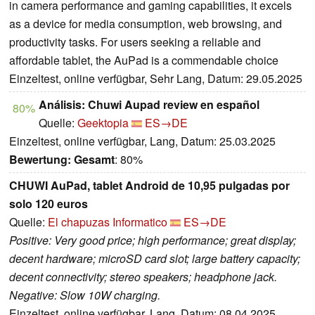
in camera performance and gaming capabilities, it excels
as a device for media consumption, web browsing, and
productivity tasks. For users seeking a reliable and
affordable tablet, the AuPad is a commendable choice
Einzeltest, online verfügbar, Sehr Lang, Datum: 29.05.2025
Análisis: Chuwi Aupad review en español
80%
Quelle:
Geektopia
ES→DE
Einzeltest, online verfügbar, Lang, Datum: 25.03.2025
Bewertung:
Gesamt
: 80%
CHUWI AuPad, tablet Android de 10,95 pulgadas por
solo 120 euros
Quelle:
El chapuzas Informatico
ES→DE
Positive: Very good price; high performance; great display;
decent hardware; microSD card slot; large battery capacity;
decent connectivity; stereo speakers; headphone jack.
Negative: Slow 10W charging.
Einzeltest, online verfügbar, Lang, Datum: 08.04.2025