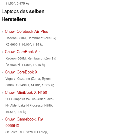
11.50", 0.475 kg
Laptops des
selben
Herstellers
Chuwi Corebook Air Plus
Radeon 660M, Rembrandt (Zen 3+)
R5 6600H, 16.00", 1.35 kg
Chuwi CoreBook Air
Radeon 660M, Rembrandt (Zen 3+)
R5 6600H, 14.00", 1.016 kg
Chuwi CoreBook X
Vega 7, Cezanne (Zen 3, Ryzen
5000) R5 7430U, 14.00", 1.385 kg
Chuwi MiniBook X N150
UHD Graphics 24EUs (Alder Lake-
N), Alder Lake-N Processor N150,
10.51", 920 kg
Chuwi Gamebook, R9
9955HX
GeForce RTX 5070 Ti Laptop,