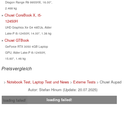
Dragon Range R9 9955HX, 16.00",
2.468 kg
Chuwi CoreBook X, i5-
12450H
UHD Graphics Xe G4 48EUs, Alder
Lake-P i5-12450H, 14.00", 1.36 kg
Chuwi GTBook
GeForce RTX 3050 4GB Laptop
GPU, Alder Lake-P i5-12450H,
15.60", 1.46 kg
Preisvergleich
>
Notebook Test, Laptop Test und News
>
Externe Tests
> Chuwi Aupad
Autor: Stefan Hinum (Update: 20.07.2025)
loading failed!
loading failed!