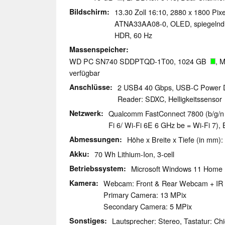
Bildschirm
13.30 Zoll 16:10, 2880 x 1800 Pixe
ATNA33AA08-0, OLED, spiegelnd: 
HDR, 60 Hz
Massenspeicher
WD PC SN740 SDDPTQD-1T00, 1024 GB
, 
verfügbar
Anschlüsse
2 USB4 40 Gbps, USB-C Power Del
Reader: SDXC, Helligkeitssensor
Netzwerk
Qualcomm FastConnect 7800 (b/g/n =
Fi 6/ Wi-Fi 6E 6 GHz be = Wi-Fi 7), 
Abmessungen
Höhe x Breite x Tiefe (in mm):
Akku
70 Wh Lithium-Ion, 3-cell
Betriebssystem
Microsoft Windows 11 Home
Kamera
Webcam: Front & Rear Webcam + IR
Primary Camera: 13 MPix
Secondary Camera: 5 MPix
Sonstiges
Lautsprecher: Stereo, Tastatur: Chi