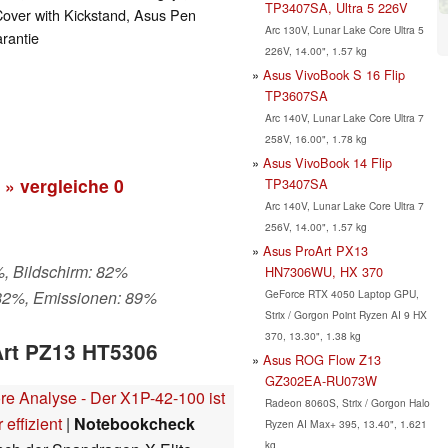
TP3407SA, Ultra 5 226V
ver with Kickstand, Asus Pen
Arc 130V, Lunar Lake Core Ultra 5
rantie
226V, 14.00", 1.57 kg
Asus VivoBook S 16 Flip
TP3607SA
Arc 140V, Lunar Lake Core Ultra 7
258V, 16.00", 1.78 kg
Asus VivoBook 14 Flip
» vergleiche
0
TP3407SA
Arc 140V, Lunar Lake Core Ultra 7
256V, 14.00", 1.57 kg
Asus ProArt PX13
%, Bildschirm: 82%
HN7306WU, HX 370
GeForce RTX 4050 Laptop GPU,
 82%, Emissionen: 89%
Strix / Gorgon Point Ryzen AI 9 HX
370, 13.30", 1.38 kg
Art PZ13 HT5306
Asus ROG Flow Z13
GZ302EA-RU073W
 Analyse - Der X1P-42-100 ist
Radeon 8060S, Strix / Gorgon Halo
 effizient
|
Notebookcheck
Ryzen AI Max+ 395, 13.40", 1.621
kg