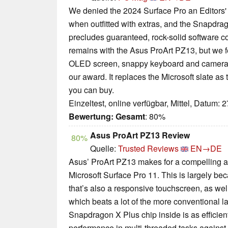
We denied the 2024 Surface Pro an Editors' 
when outfitted with extras, and the Snapdra
precludes guaranteed, rock-solid software co
remains with the Asus ProArt PZ13, but we f
OLED screen, snappy keyboard and cameras
our award. It replaces the Microsoft slate a
you can buy.
Einzeltest, online verfügbar, Mittel, Datum: 
Bewertung:
Gesamt
: 80%
Asus ProArt PZ13 Review
80%
Quelle:
Trusted Reviews
EN→DE
Asus’ ProArt PZ13 makes for a compelling aff
Microsoft Surface Pro 11. This is largely b
that’s also a responsive touchscreen, as well
which beats a lot of the more conventional l
Snapdragon X Plus chip inside is as efficient
performance in multi-threaded tasks against t