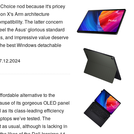
Choice nod because it's pricey
gon X's Arm architecture
mpatibility. The latter concern
eel the Asus' glorious standard
, and impressive value deserve
s the best Windows detachable
27.12.2024
ordable alternative to the
ecause of its gorgeous OLED panel
 as its class-leading efficiency
aptops we’ve tested. The
 as usual, although is lacking in
he likes of the Dell Inspiron 14