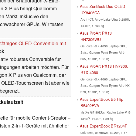
ch der Snapdragon-X-Elite-
Asus ZenBook Duo OLED
n X Plus bringt Qualcomm
UX8406CA
n Markt, inklusive den
Arc 140T, Arrow Lake Ultra 9 285H,
schwächerer GPUs. Wir testen
14.00", 1.764 kg
Asus ProArt PX13
HN7306WU
sfähiges OLED-Convertible mit
GeForce RTX 4050 Laptop GPU,
ck
Strix / Gorgon Point Ryzen AI 9
ativ robustes Convertible für
365, 13.30", 1.38 kg
Asus ProArt PX13 HN7306,
edingungen arbeiten möchten. Für
RTX 4060
agon X Plus von Qualcomm, der
GeForce RTX 4060 Laptop GPU,
r OLED-Touchscreen ist aber wie
Strix / Gorgon Point Ryzen AI 9 HX
begrenzt.
370, 13.30", 1.38 kg
Asus ExpertBook B5 Flip
kkulaufzeit
B5402FVA
Iris Xe G7 80EUs, Raptor Lake-P i5-
eile für mobile Content-Creator –
1340P, 14.00", 1.39 kg
eisten 2-in-1-Geräte mit ähnlicher
Asus ExpertBook BR1204F
unknown, unknown, 12.20", 1.47