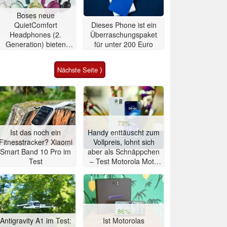
Boses neue
QuietComfort
Dieses Phone ist ein
Headphones (2.
Überraschungspaket
Generation) bieten
für unter 200 Euro
Ultra-Klang für 350
Euro
Nächste Seite ⟩
73%
Ist das noch ein
Handy enttäuscht zum
Fitnesstracker? Xiaomi
Vollpreis, lohnt sich
Smart Band 10 Pro im
aber als Schnäppchen
Test
– Test Motorola Moto
G47 Smartphone
86%
Antigravity A1 im Test:
Ist Motorolas