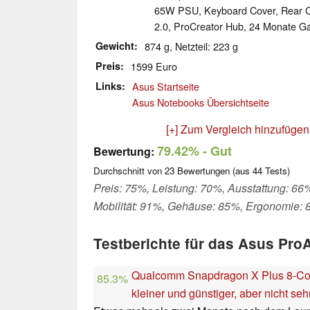
65W PSU, Keyboard Cover, Rear Co
2.0, ProCreator Hub, 24 Monate Ga
Gewicht
874 g, Netzteil: 223 g
Preis
1599 Euro
Links
Asus Startseite
Asus Notebooks Übersichtseite
[+] Zum Vergleich hinzufügen
79.42%
- Gut
Bewertung:
Durchschnitt von
23
Bewertungen (aus
44
Tests)
Preis: 75%, Leistung: 70%, Ausstattung: 66
Mobilität: 91%, Gehäuse: 85%, Ergonomie:
Testberichte für das Asus Pro
Qualcomm Snapdragon X Plus 8-Core
85.3%
kleiner und günstiger, aber nicht sehr