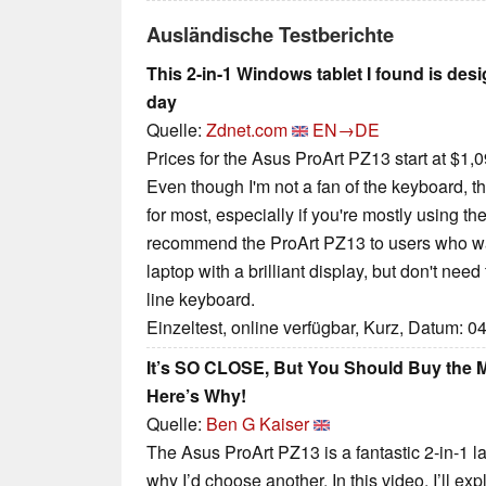
Ausländische Testberichte
This 2-in-1 Windows tablet I found is desi
day
Quelle:
Zdnet.com
EN→DE
Prices for the Asus ProArt PZ13 start at $1,0
Even though I'm not a fan of the keyboard, th
for most, especially if you're mostly using th
recommend the ProArt PZ13 to users who wan
laptop with a brilliant display, but don't need 
line keyboard.
Einzeltest, online verfügbar, Kurz, Datum: 0
It’s SO CLOSE, But You Should Buy the M
Here’s Why!
Quelle:
Ben G Kaiser
The Asus ProArt PZ13 is a fantastic 2-in-1 l
why I’d choose another. In this video, I’ll e