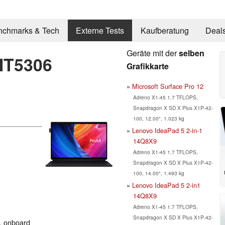
nchmarks & Tech
Externe Tests
Kaufberatung
Deal
Geräte mit der
selben
HT5306
Grafikkarte
Microsoft Surface Pro 12
Adreno X1-45 1.7 TFLOPS,
Snapdragon X SD X Plus X1P-42-
100, 12.00", 1.023 kg
Lenovo IdeaPad 5 2-in-1
14Q8X9
Adreno X1-45 1.7 TFLOPS,
Snapdragon X SD X Plus X1P-42-
100, 14.00", 1.493 kg
Lenovo IdeaPad 5 2-in1
14Q8X9
Adreno X1-45 1.7 TFLOPS,
Snapdragon X SD X Plus X1P-42-
, onboard