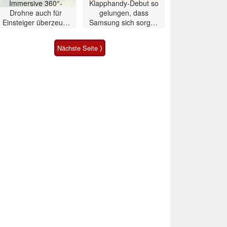
Immersive 360°-
Klapphandy-Debut so
Drohne auch für
gelungen, dass
Einsteiger überzeugt
Samsung sich sorgen
mit Einschränkungen
muss? – Razr Fold
Smartphone im Test
Nächste Seite ⟩