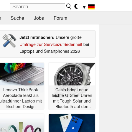
▼
s
Suche
Jobs
Forum
Unsere große
Jetzt mitmachen:
Umfrage zur Servicezufriedenheit
bei
Laptops und Smartphones 2026
Lenovo ThinkBook
Casio bringt neue
Aeroblade leakt als
leichte G-Steel-Uhren
ultradünner Laptop mit
mit Tough Solar und
frischem Design
Bluetooth auf den
Markt