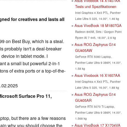
Asus Vivobook 14 X1407AA
Tests und Spezifikationen
Intel Graphics 4 Xe3 PTL, Panther
gned for creatives and lasts all
Lake Ultra 5 325, 14.00", 1.46 kg
Asus VivoBook 18 M1807GA
Radeon 840M, Strix / Gorgon Point
Ryzen AI 7 445, 18.00", 2.6 kg
99 on Best Buy, which is a steal.
Asus ROG Zephyrus G14
is probably isn't a deal-breaker
GU405AW
e device in tablet mode. I
GeForce RTX 5080 Laptop,
t a small but powerful 2-in-1
Panther Lake Ultra 9 386H, 14.00",
1.58 kg
tons of extra ports or a top-of-the-
Asus Vivobook 16 X1607AA
Intel Graphics 4 Xe3 PTL, Panther
4.02.2025
Lake Ultra 5 325, 16.00", 1.88 kg
Asus ROG Zephyrus G14
icrosoft Surface Pro 11,
GU405AR
GeForce RTX 5070 Ti Laptop,
Panther Lake Ultra 9 386H, 14.00",
aptop, but there are a few reasons
1.568 kg
xplain why you should choose the
Asus VivoBook 17 X1704VA