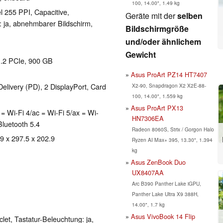
100, 14.00", 1.49 kg
l 255 PPI, Capacitive,
Geräte mit der
selben
ja, abnehmbarer Bildschirm,
Bildschirmgröße
und/oder ähnlichem
Gewicht
M.2 PCIe, 900 GB
Asus ProArt PZ14 HT7407
ivery (PD), 2 DisplayPort, Card
X2-90, Snapdragon X2 X2E-88-
100, 14.00", 1.559 kg
Asus ProArt PX13
 Wi-Fi 4/ac = Wi-Fi 5/ax = Wi-
HN7306EA
Bluetooth 5.4
Radeon 8060S, Strix / Gorgon Halo
 9 x 297.5 x 202.9
Ryzen AI Max+ 395, 13.30", 1.394
kg
Asus ZenBook Duo
UX8407AA
Arc B390 Panther Lake iGPU,
Panther Lake Ultra X9 388H,
14.00", 1.7 kg
Asus VivoBook 14 Flip
clet, Tastatur-Beleuchtung: ja,