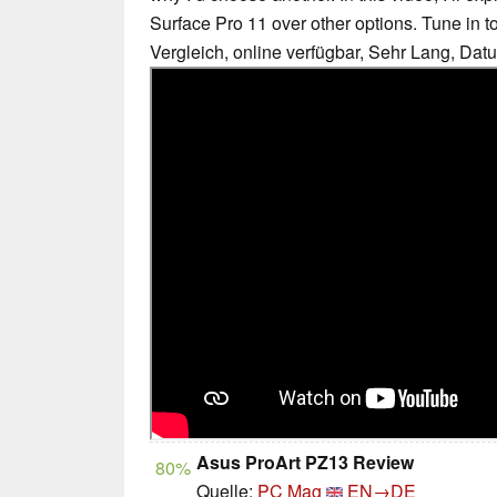
Surface Pro 11 over other options. Tune in to
Vergleich, online verfügbar, Sehr Lang, Dat
Asus ProArt PZ13 Review
80%
Quelle:
PC Mag
EN→DE