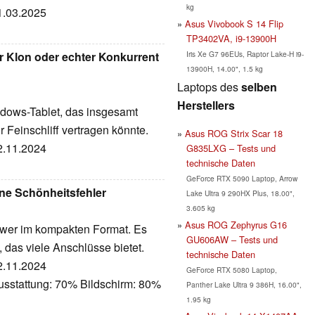
kg
11.03.2025
Asus Vivobook S 14 Flip
TP3402VA, i9-13900H
Iris Xe G7 96EUs, Raptor Lake-H i9-
 Klon oder echter Konkurrent
13900H, 14.00", 1.5 kg
Laptops des
selben
Herstellers
dows-Tablet, das insgesamt
Feinschliff vertragen könnte.
Asus ROG Strix Scar 18
02.11.2024
G835LXG – Tests und
technische Daten
GeForce RTX 5090 Laptop, Arrow
ne Schönheitsfehler
Lake Ultra 9 290HX Plus, 18.00",
3.605 kg
Asus ROG Zephyrus G16
ower im kompakten Format. Es
GU606AW – Tests und
das viele Anschlüsse bietet.
technische Daten
02.11.2024
GeForce RTX 5080 Laptop,
usstattung: 70% Bildschirm: 80%
Panther Lake Ultra 9 386H, 16.00",
1.95 kg