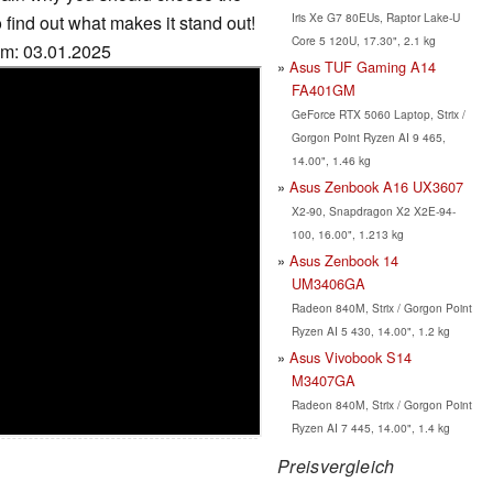
Iris Xe G7 80EUs, Raptor Lake-U
 find out what makes it stand out!
Core 5 120U, 17.30", 2.1 kg
um: 03.01.2025
Asus TUF Gaming A14
FA401GM
GeForce RTX 5060 Laptop, Strix /
Gorgon Point Ryzen AI 9 465,
14.00", 1.46 kg
Asus Zenbook A16 UX3607
X2-90, Snapdragon X2 X2E-94-
100, 16.00", 1.213 kg
Asus Zenbook 14
UM3406GA
Radeon 840M, Strix / Gorgon Point
Ryzen AI 5 430, 14.00", 1.2 kg
Asus Vivobook S14
M3407GA
Radeon 840M, Strix / Gorgon Point
Ryzen AI 7 445, 14.00", 1.4 kg
Preisvergleich