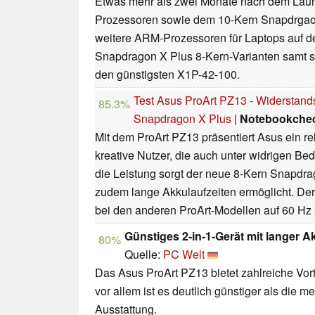
Etwas mehr als zwei Monate nach dem Laun
Prozessoren sowie dem 10-Kern Snapdrgao
weitere ARM-Prozessoren für Laptops auf de
Snapdragon X Plus 8-Kern-Varianten samt 
den günstigsten X1P-42-100.
Test Asus ProArt PZ13 - Widerstand
85.3%
Snapdragon X Plus
|
Notebookche
Mit dem ProArt PZ13 präsentiert Asus ein rel
kreative Nutzer, die auch unter widrigen B
die Leistung sorgt der neue 8-Kern Snapdr
zudem lange Akkulaufzeiten ermöglicht. De
bei den anderen ProArt-Modellen auf 60 Hz 
Günstiges 2-in-1-Gerät mit langer A
80%
Quelle:
PC Welt
Das Asus ProArt PZ13 bietet zahlreiche Vort
vor allem ist es deutlich günstiger als die m
Ausstattung.