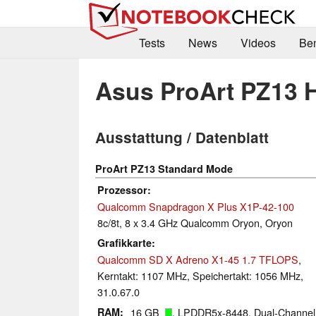
Tests
News
Videos
Be
Asus ProArt PZ13 
Ausstattung / Datenblatt
ProArt PZ13 Standard Mode
Prozessor
Qualcomm Snapdragon X Plus X1P-42-100
8c/8t, 8 x 3.4 GHz Qualcomm Oryon, Oryon
Grafikkarte
Qualcomm SD X Adreno X1-45 1.7 TFLOPS
,
Kerntakt: 1107 MHz, Speichertakt: 1056 MHz,
31.0.67.0
RAM
16 GB
, LPDDR5x-8448, Dual-Channel