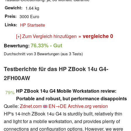
Gewicht
1.64 kg
Preis
3000 Euro
Links
HP Startseite
» vergleiche
0
[+] Zum Vergleich hinzufügen
76.33%
- Gut
Bewertung:
Durchschnitt von
3
Bewertungen (aus
3
Tests)
Testberichte für das HP ZBook 14u G4-
2FH00AW
HP ZBook 14u G4 Mobile Workstation review:
79%
Portable and robust, but performance disappoints
Quelle:
Zdnet.com
EN→DE
Archive.org version
HP's 14-inch ZBook 14u G4 is sturdily built, relatively thin
and light for a mobile workstation, and provides plenty of
connections and configuration options. However, we were