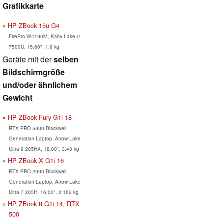
Grafikkarte
HP ZBook 15u G4
FirePro W4190M, Kaby Lake i7-
7500U, 15.60", 1.9 kg
Geräte mit der
selben
Bildschirmgröße
und/oder ähnlichem
Gewicht
HP ZBook Fury G1i 18
RTX PRO 5000 Blackwell
Generation Laptop, Arrow Lake
Ultra 9 285HX, 18.00", 3.43 kg
HP ZBook X G1i 16
RTX PRO 2000 Blackwell
Generation Laptop, Arrow Lake
Ultra 7 265H, 16.00", 2.162 kg
HP ZBook 8 G1i 14, RTX
500