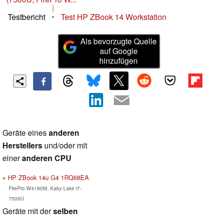
|
Testbericht
•
Test HP ZBook 14 Workstation
Als bevorzugte Quelle
auf Google
hinzufügen
Geräte eines
anderen
Herstellers
und/oder mit
einer
anderen CPU
HP ZBook 14u G4 1RQ68EA
FirePro W4190M, Kaby Lake i7-
7500U
Geräte mit der
selben