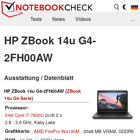
Tests
News
Videos
...
Benchmarks & Tech
Externe Tests
HP ZBook 14u G4-
Kaufberatung
Deals
Suche
Jobs
2FH00AW
Forum
Ausstattung / Datenblatt
HP ZBook 14u G4-2FH00AW (
ZBook
14u G4 Serie
)
Prozessor
Intel Core i7-7600U
2c/4t 2 x
2.8 - 3.9 GHz, Kaby Lake
Grafikkarte
AMD FirePro W4190M
- 2048 MB VRAM, GDDR5