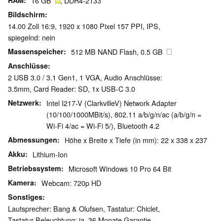
RAM
16 GB
, DDR4-2133
Bildschirm
14.00 Zoll 16:9, 1920 x 1080 Pixel 157 PPI, IPS,
spiegelnd: nein
Massenspeicher
512 MB NAND Flash, 0.5 GB
Anschlüsse
2 USB 3.0 / 3.1 Gen1, 1 VGA, Audio Anschlüsse:
3.5mm, Card Reader: SD, 1x USB-C 3.0
Netzwerk
Intel I217-V (ClarkvilleV) Network Adapter
(10/100/1000MBit/s), 802.11 a/b/g/n/ac (a/b/g/n =
Wi-Fi 4/ac = Wi-Fi 5/), Bluetooth 4.2
Abmessungen
Höhe x Breite x Tiefe (in mm): 22 x 338 x 237
Akku
Lithium-Ion
Betriebssystem
Microsoft Windows 10 Pro 64 Bit
Kamera
Webcam: 720p HD
Sonstiges
Lautsprecher: Bang & Olufsen, Tastatur: Chiclet,
Tastatur-Beleuchtung: ja, 36 Monate Garantie