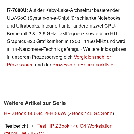
i7-7600U
: Auf der Kaby-Lake-Architektur basierender
ULV-SoC (System-on-a-Chip) für schlanke Notebooks
und Ultrabooks. Integriert unter anderem zwei CPU-
Kerne mit 2,8 - 3,9 GHz Taktfrequenz sowie eine HD
Graphics 620 Grafikeinheit mit 300 - 1150 MHz und wird
in 14-Nanometer-Technik gefertigt.» Weitere Infos gibt es
in unserem Prozessorvergleich
Vergleich mobiler
Prozessoren
und der
Prozessoren Benchmarkliste
.
Weitere Artikel zur Serie
HP ZBook 14u G4-2FH00AW
(
ZBook 14u G4 Serie
)
Testbericht
•
Test HP ZBook 14u G4 Workstation
(7500U, FirePro W...