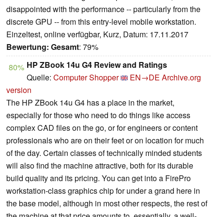
disappointed with the performance -- particularly from the
discrete GPU -- from this entry-level mobile workstation.
Einzeltest, online verfügbar, Kurz, Datum: 17.11.2017
Bewertung:
Gesamt
: 79%
HP ZBook 14u G4 Review and Ratings
80%
Quelle:
Computer Shopper
EN→DE
Archive.org
version
The HP ZBook 14u G4 has a place in the market,
especially for those who need to do things like access
complex CAD files on the go, or for engineers or content
professionals who are on their feet or on location for much
of the day. Certain classes of technically minded students
will also find the machine attractive, both for its durable
build quality and its pricing. You can get into a FirePro
workstation-class graphics chip for under a grand here in
the base model, although in most other respects, the rest of
the machine at that price amounts to, essentially, a well-