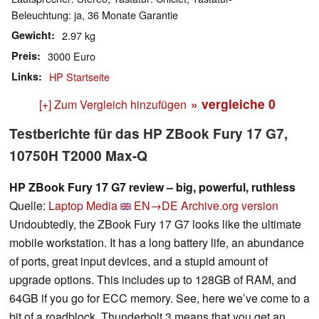
Beleuchtung: ja, 36 Monate Garantie
Gewicht
2.97 kg
Preis
3000 Euro
Links
HP Startseite
» vergleiche
0
[+] Zum Vergleich hinzufügen
Testberichte für das HP ZBook Fury 17 G7,
10750H T2000 Max-Q
HP ZBook Fury 17 G7 review – big, powerful, ruthless
Quelle:
Laptop Media
EN→DE
Archive.org version
Undoubtedly, the ZBook Fury 17 G7 looks like the ultimate
mobile workstation. It has a long battery life, an abundance
of ports, great input devices, and a stupid amount of
upgrade options. This includes up to 128GB of RAM, and
64GB if you go for ECC memory. See, here we’ve come to a
bit of a roadblock. Thunderbolt 3 means that you get an