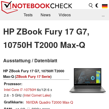
Tests
News
Videos
...
Benchmarks & Tech
Externe Tests
HP ZBook Fury 17 G7,
Kaufberatung
Deals
Suche
Jobs
10750H T2000 Max-Q
Forum
Ausstattung / Datenblatt
HP ZBook Fury 17 G7, 10750H T2000
Max-Q (
ZBook Fury 17 Serie
)
Prozessor
Intel Core i7-10750H
6c/12t 6 x
2.6 - 5 GHz (
Intel Comet Lake
)
Grafikkarte
NVIDIA Quadro T2000 Max-Q