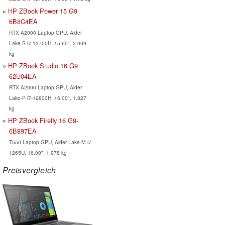
HP ZBook Power 15 G9
6B8C4EA
RTX A2000 Laptop GPU, Alder
Lake-S i7-12700H, 15.60", 2.009
kg
HP ZBook Studio 16 G9
62U04EA
RTX A2000 Laptop GPU, Alder
Lake-P i7-12800H, 16.00", 1.827
kg
HP ZBook Firefly 16 G9-
6B897EA
T550 Laptop GPU, Alder Lake-M i7-
1265U, 16.00", 1.978 kg
Preisvergleich