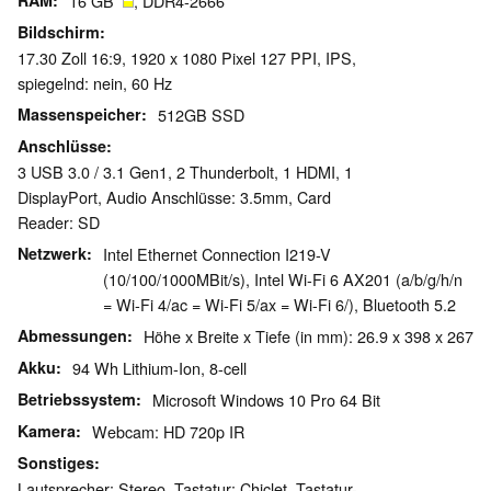
RAM
16 GB
, DDR4-2666
Bildschirm
17.30 Zoll 16:9, 1920 x 1080 Pixel 127 PPI, IPS,
spiegelnd: nein, 60 Hz
Massenspeicher
512GB SSD
Anschlüsse
3 USB 3.0 / 3.1 Gen1, 2 Thunderbolt, 1 HDMI, 1
DisplayPort, Audio Anschlüsse: 3.5mm, Card
Reader: SD
Netzwerk
Intel Ethernet Connection I219-V
(10/100/1000MBit/s), Intel Wi-Fi 6 AX201 (a/b/g/h/n
= Wi-Fi 4/ac = Wi-Fi 5/ax = Wi-Fi 6/), Bluetooth 5.2
Abmessungen
Höhe x Breite x Tiefe (in mm): 26.9 x 398 x 267
Akku
94 Wh Lithium-Ion, 8-cell
Betriebssystem
Microsoft Windows 10 Pro 64 Bit
Kamera
Webcam: HD 720p IR
Sonstiges
Lautsprecher: Stereo, Tastatur: Chiclet, Tastatur-