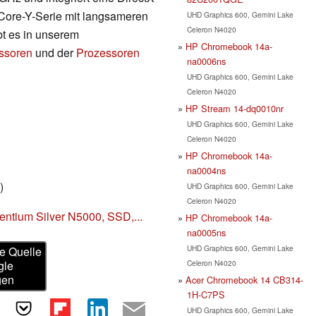
r Core-Y-Serie mit langsameren
UHD Graphics 600, Gemini Lake
Celeron N4020
bt es in unserem
HP Chromebook 14a-
essoren
und der
Prozessoren
na0006ns
UHD Graphics 600, Gemini Lake
Celeron N4020
HP Stream 14-dq0010nr
UHD Graphics 600, Gemini Lake
Celeron N4020
HP Chromebook 14a-
na0004ns
)
UHD Graphics 600, Gemini Lake
Celeron N4020
ntium Silver N5000, SSD,...
HP Chromebook 14a-
na0005ns
UHD Graphics 600, Gemini Lake
e Quelle
Celeron N4020
gle
gen
Acer Chromebook 14 CB314-
1H-C7PS
UHD Graphics 600, Gemini Lake