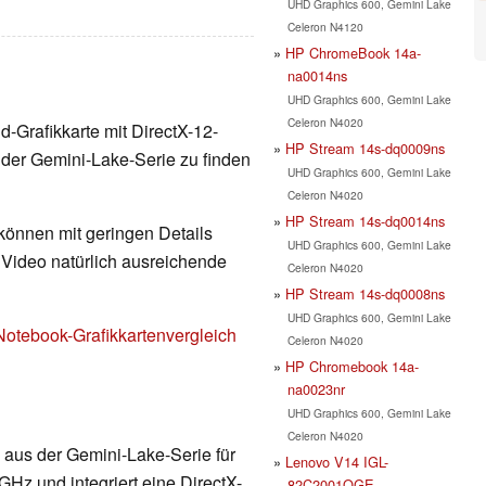
UHD Graphics 600, Gemini Lake
Celeron N4120
HP ChromeBook 14a-
na0014ns
UHD Graphics 600, Gemini Lake
Celeron N4020
nd-Grafikkarte mit DirectX-12-
HP Stream 14s-dq0009ns
der Gemini-Lake-Serie zu finden
UHD Graphics 600, Gemini Lake
Celeron N4020
HP Stream 14s-dq0014ns
 können mit geringen Details
UHD Graphics 600, Gemini Lake
d Video natürlich ausreichende
Celeron N4020
HP Stream 14s-dq0008ns
UHD Graphics 600, Gemini Lake
Notebook-Grafikkartenvergleich
Celeron N4020
HP Chromebook 14a-
na0023nr
UHD Graphics 600, Gemini Lake
Celeron N4020
aus der Gemini-Lake-Serie für
Lenovo V14 IGL-
 GHz und integriert eine DirectX-
82C2001QGE