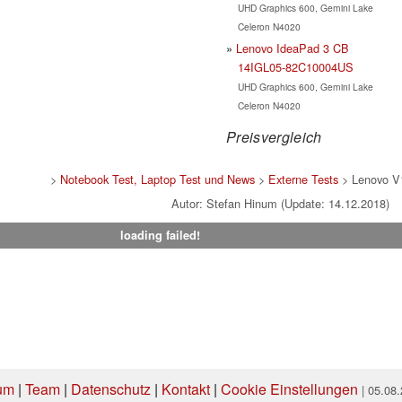
UHD Graphics 600, Gemini Lake
Celeron N4020
Lenovo IdeaPad 3 CB
14IGL05-82C10004US
UHD Graphics 600, Gemini Lake
Celeron N4020
Preisvergleich
>
Notebook Test, Laptop Test und News
>
Externe Tests
> Lenovo 
Autor: Stefan Hinum (Update: 14.12.2018)
loading failed!
um
|
Team
|
Datenschutz
|
Kontakt
|
Cookie Einstellungen
| 05.08