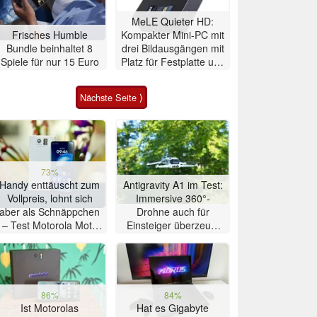
MeLE Quieter HD:
Frisches Humble
Kompakter Mini-PC mit
Bundle beinhaltet 8
drei Bildausgängen mit
Spiele für nur 15 Euro
Platz für Festplatte und
SSD
Nächste Seite ⟩
73%
Handy enttäuscht zum
Antigravity A1 im Test:
Vollpreis, lohnt sich
Immersive 360°-
aber als Schnäppchen
Drohne auch für
– Test Motorola Moto
Einsteiger überzeugt
G47 Smartphone
mit Einschränkungen
86%
84%
Ist Motorolas
Hat es Gigabyte