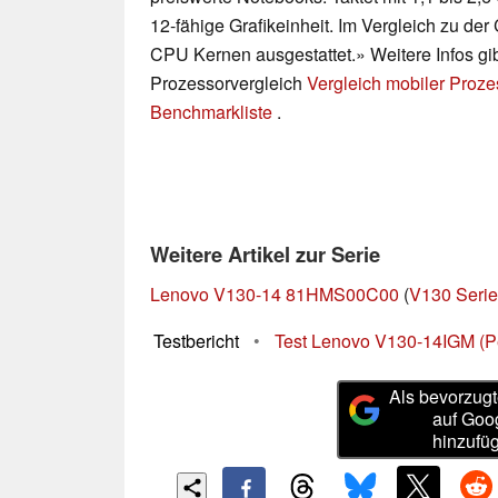
12-fähige Grafikeinheit. Im Vergleich zu de
CPU Kernen ausgestattet.» Weitere Infos gi
Prozessorvergleich
Vergleich mobiler Proz
Benchmarkliste
.
Weitere Artikel zur Serie
Lenovo V130-14 81HMS00C00
(
V130 Serie
Testbericht
•
Test Lenovo V130-14IGM (Pe
Als bevorzugt
auf Goo
hinzufü