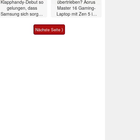
Klapphandy-Debut so
übertrieben? Aorus
gelungen, dass
Master 16 Gaming-
Samsung sich sorgen
Laptop mit Zen 5 im
muss? – Razr Fold
Test
Smartphone im Test
Nächste Seite ⟩