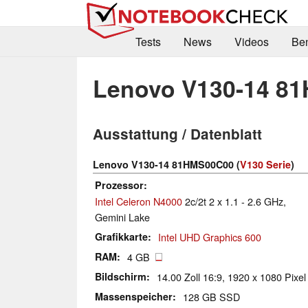
Tests
News
Videos
Be
Lenovo V130-14 8
Ausstattung / Datenblatt
Lenovo V130-14 81HMS00C00 (
V130 Serie
)
Prozessor
Intel Celeron N4000
2c/2t 2 x 1.1 - 2.6 GHz,
Gemini Lake
Grafikkarte
Intel UHD Graphics 600
RAM
4 GB
Bildschirm
14.00 Zoll 16:9, 1920 x 1080 Pixel
Massenspeicher
128 GB SSD