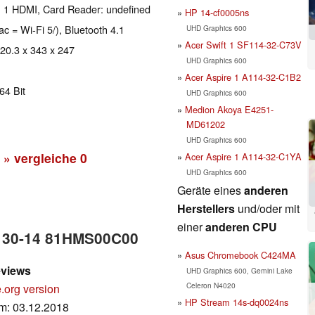
, 1 HDMI, Card Reader: undefined
HP 14-cf0005ns
ac = Wi-Fi 5/), Bluetooth 4.1
UHD Graphics 600
Acer Swift 1 SF114-32-C73V
 20.3 x 343 x 247
UHD Graphics 600
Acer Aspire 1 A114-32-C1B2
64 Bit
UHD Graphics 600
Medion Akoya E4251-
MD61202
UHD Graphics 600
» vergleiche
0
Acer Aspire 1 A114-32-C1YA
UHD Graphics 600
Geräte eines
anderen
Herstellers
und/oder mit
einer
anderen CPU
V130-14 81HMS00C00
Asus Chromebook C424MA
eviews
UHD Graphics 600, Gemini Lake
Celeron N4020
.org version
HP Stream 14s-dq0024ns
um: 03.12.2018