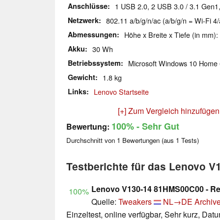
Anschlüsse
1 USB 2.0, 2 USB 3.0 / 3.1 Gen1
Netzwerk
802.11 a/b/g/n/ac (a/b/g/n = Wi-Fi 4/
Abmessungen
Höhe x Breite x Tiefe (in mm):
Akku
30 Wh
Betriebssystem
Microsoft Windows 10 Home 
Gewicht
1.8 kg
Links
Lenovo Startseite
[+] Zum Vergleich hinzufügen
100%
- Sehr Gut
Bewertung:
Durchschnitt von
1
Bewertungen (aus
1
Tests)
Testberichte für das Lenovo 
Lenovo V130-14 81HMS00C00 - R
100%
Quelle:
Tweakers
NL→DE
Archive
Einzeltest, online verfügbar, Sehr kurz, Dat