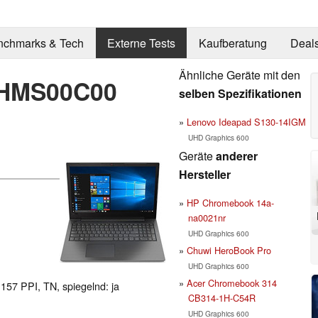
nchmarks & Tech
Externe Tests
Kaufberatung
Deal
Ähnliche Geräte mit den
1HMS00C00
selben Spezifikationen
Lenovo Ideapad S130-14IGM
UHD Graphics 600
Geräte
anderer
Hersteller
HP Chromebook 14a-
na0021nr
UHD Graphics 600
Chuwi HeroBook Pro
UHD Graphics 600
Acer Chromebook 314
 157 PPI, TN, spiegelnd: ja
CB314-1H-C54R
UHD Graphics 600