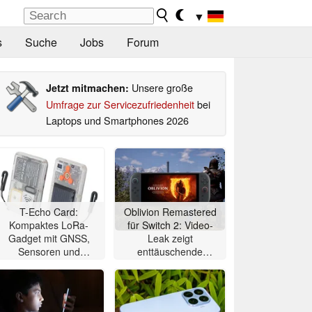
▼
s
Suche
Jobs
Forum
Unsere große
Jetzt mitmachen:
Umfrage zur Servicezufriedenheit
bei
Laptops und Smartphones 2026
T-Echo Card:
Oblivion Remastered
Kompaktes LoRa-
für Switch 2: Video-
Gadget mit GNSS,
Leak zeigt
Sensoren und
enttäuschende
Solarpanel benötigt
Performance
kein LTE oder 5G