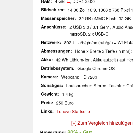
RAM
4 GB
, DDR4-2400
Bildschirm
14.00 Zoll 16:9, 1366 x 768 Pixel
Massenspeicher
32 GB eMMC Flash, 32 G
Anschlüsse
2 USB 3.0 / 3.1 Gen1, Audio Ans
microSD, 2 x USB-C
Netzwerk
802.11 a/b/g/n/ac (a/b/g/n = Wi-Fi 4/
Abmessungen
Höhe x Breite x Tiefe (in mm):
Akku
42 Wh Lithium-Ion, Akkulaufzeit (laut Hers
Betriebssystem
Google Chrome OS
Kamera
Webcam: HD 720p
Sonstiges
Lautsprecher: Stereo, Tastatur: Chi
Gewicht
1.4 kg
Preis
250 Euro
Links
Lenovo Startseite
[+] Zum Vergleich hinzufügen
80%
- Gut
Bewertung: