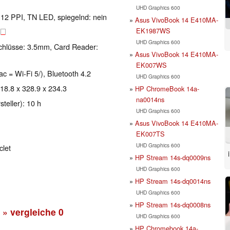
UHD Graphics 600
 112 PPI, TN LED, spiegelnd: nein
Asus VivoBook 14 E410MA-
EK1987WS
B
UHD Graphics 600
chlüsse: 3.5mm, Card Reader:
Asus VivoBook 14 E410MA-
EK007WS
ac = Wi-Fi 5/), Bluetooth 4.2
UHD Graphics 600
 18.8 x 328.9 x 234.3
HP ChromeBook 14a-
na0014ns
teller): 10 h
UHD Graphics 600
Asus VivoBook 14 E410MA-
EK007TS
UHD Graphics 600
clet
HP Stream 14s-dq0009ns
UHD Graphics 600
HP Stream 14s-dq0014ns
UHD Graphics 600
HP Stream 14s-dq0008ns
» vergleiche
0
UHD Graphics 600
HP Chromebook 14a-