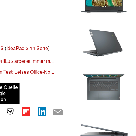
US
(
IdeaPad 3 14 Serie
)
IIL05 arbeitet immer m...
Test: Leises Office-No...
e Quelle
gle
gen