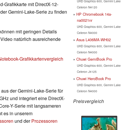
UHD Graphics 600, Gemini Lake
nd-Grafikkarte mit DirectX-12-
Celeron N4120
der Gemini-Lake-Serie zu finden
HP Chromebook 14a-
na0021nr
UHD Graphics 600, Gemini Lake
 können mit geringen Details
Celeron N4000
d Video natürlich ausreichende
Asus L406MA-WH02
UHD Graphics 600, Gemini Lake
Celeron N4000
Notebook-Grafikkartenvergleich
Chuwi GemiBook Pro
UHD Graphics 600, Gemini Lake
Celeron J4125
Chuwi HeroBook Pro
UHD Graphics 600, Gemini Lake
aus der Gemini-Lake-Serie für
Celeron N4000
 GHz und integriert eine DirectX-
Preisvergleich
r Core-Y-Serie mit langsameren
bt es in unserem
essoren
und der
Prozessoren