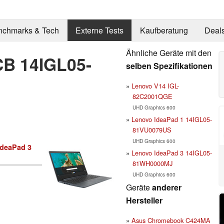
nchmarks & Tech
Externe Tests
Kaufberatung
Deal
Ähnliche Geräte mit den
CB 14IGL05-
selben Spezifikationen
Lenovo V14 IGL-
82C2001QGE
UHD Graphics 600
Lenovo IdeaPad 1 14IGL05-
81VU0079US
UHD Graphics 600
IdeaPad 3
Lenovo IdeaPad 3 14IGL05-
81WH0000MJ
UHD Graphics 600
Geräte
anderer
Hersteller
Asus Chromebook C424MA