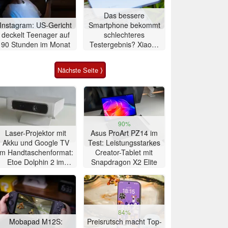
Das bessere
Instagram: US-Gericht
Smartphone bekommt
deckelt Teenager auf
schlechteres
90 Stunden im Monat
Testergebnis? Xiaomi
T-Serie im Vergleich
Nächste Seite ⟩
90%
Laser-Projektor mit
Asus ProArt PZ14 im
Akku und Google TV
Test: Leistungsstarkes
im Handtaschenformat:
Creator-Tablet mit
Etoe Dolphin 2 im
Snapdragon X2 Elite
Praxis-Test
84%
Mobapad M12S:
Preisrutsch macht Top-