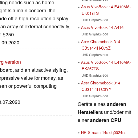
uting needs such as home
Asus VivoBook 14 E410MA-
et is a main concern, the
EK018TS
de off a high-resolution display
UHD Graphics 600
an array of external connectivity,
Asus VivoBook 14 A416
le $250.
UHD Graphics 600
Acer Chromebook 314
8.09.2020
CB314-1H-C75Z
UHD Graphics 600
rg version
Asus VivoBook 14 E410MA-
EK367TS
board, and an attractive styling,
UHD Graphics 600
pressive value for money, as
Acer Chromebook 314
reen or powerful computing
CB314-1H-C0YY
UHD Graphics 600
13.07.2020
Geräte eines
anderen
Herstellers
und/oder mit
einer
anderen CPU
HP Stream 14s-dq0024ns