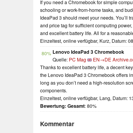
If you need a Chromebook for simple comp
schooling or work-from-home tasks, and budg
IdeaPad 3 should meet your needs. You’ll tra
and price tag for sufficient computing power, 
and excellent battery life. All for a reasonab
Einzeltest, online verfügbar, Kurz, Datum: 0
Lenovo IdeaPad 3 Chromebook
80%
Quelle:
PC Mag
EN→DE
Archive.o
Thanks to excellent battery life, a decent key
the Lenovo IdeaPad 3 Chromebook offers im
long as you don’t need a high-resolution sc
components.
Einzeltest, online verfügbar, Lang, Datum: 
Bewertung:
Gesamt
: 80%
Kommentar