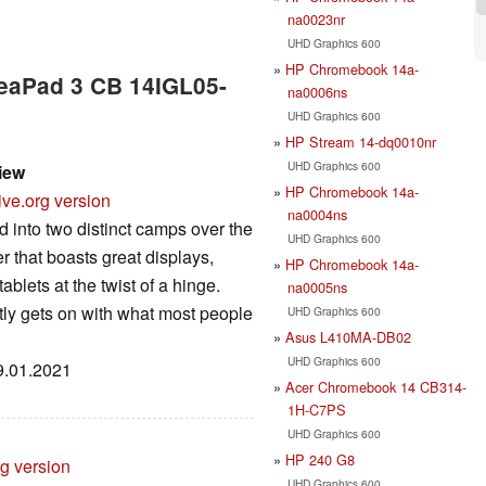
na0023nr
UHD Graphics 600
HP Chromebook 14a-
deaPad 3 CB 14IGL05-
na0006ns
UHD Graphics 600
HP Stream 14-dq0010nr
UHD Graphics 600
iew
HP Chromebook 14a-
ive.org version
na0004ns
into two distinct camps over the
UHD Graphics 600
r that boasts great displays,
HP Chromebook 14a-
blets at the twist of a hinge.
na0005ns
etly gets on with what most people
UHD Graphics 600
Asus L410MA-DB02
UHD Graphics 600
19.01.2021
Acer Chromebook 14 CB314-
1H-C7PS
UHD Graphics 600
HP 240 G8
rg version
UHD Graphics 600