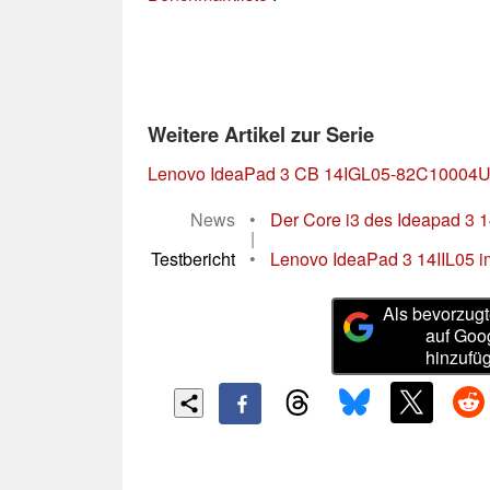
Weitere Artikel zur Serie
Lenovo IdeaPad 3 CB 14IGL05-82C10004
News
•
Der Core i3 des Ideapad 3 14
|
Testbericht
•
Lenovo IdeaPad 3 14IIL05 im 
Als bevorzugt
auf Goo
hinzufü