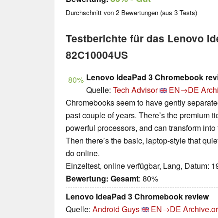
Durchschnitt von
2
Bewertungen (aus
3
Tests)
Testberichte für das Lenovo I
82C10004US
Lenovo IdeaPad 3 Chromebook rev
80%
Quelle:
Tech Advisor
EN→DE
Arch
Chromebooks seem to have gently separated 
past couple of years. There’s the premium tie
powerful processors, and can transform into ta
Then there’s the basic, laptop-style that qui
do online.
Einzeltest, online verfügbar, Lang, Datum: 
Bewertung:
Gesamt
: 80%
Lenovo IdeaPad 3 Chromebook review
Quelle:
Android Guys
EN→DE
Archive.o