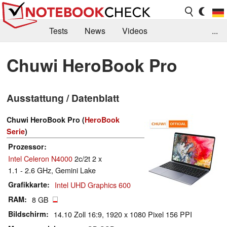
Tests
News
Videos
...
Benchmarks & Tech
Externe Tests
Chuwi HeroBook Pro
Kaufberatung
Deals
Suche
Jobs
Ausstattung / Datenblatt
Forum
Chuwi HeroBook Pro (
HeroBook
Serie
)
Prozessor
Intel Celeron N4000
2c/2t 2 x
1.1 - 2.6 GHz, Gemini Lake
Grafikkarte
Intel UHD Graphics 600
RAM
8 GB
Bildschirm
14.10 Zoll 16:9, 1920 x 1080 Pixel 156 PPI