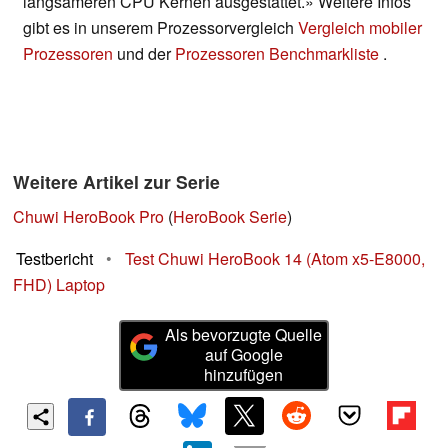
langsameren CPU Kernen ausgestattet.» Weitere Infos
gibt es in unserem Prozessorvergleich
Vergleich mobiler
Prozessoren
und der
Prozessoren Benchmarkliste
.
Weitere Artikel zur Serie
Chuwi HeroBook Pro
(
HeroBook Serie
)
Testbericht
•
Test Chuwi HeroBook 14 (Atom x5-E8000,
FHD) Laptop
Als bevorzugte Quelle
auf Google
hinzufügen