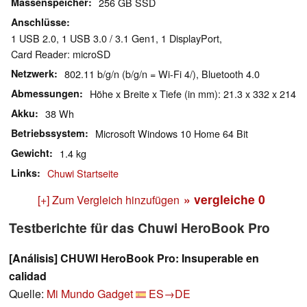
Massenspeicher
256 GB SSD
Anschlüsse
1 USB 2.0, 1 USB 3.0 / 3.1 Gen1, 1 DisplayPort,
Card Reader: microSD
Netzwerk
802.11 b/g/n (b/g/n = Wi-Fi 4/), Bluetooth 4.0
Abmessungen
Höhe x Breite x Tiefe (in mm): 21.3 x 332 x 214
Akku
38 Wh
Betriebssystem
Microsoft Windows 10 Home 64 Bit
Gewicht
1.4 kg
Links
Chuwi Startseite
» vergleiche
0
[+] Zum Vergleich hinzufügen
Testberichte für das Chuwi HeroBook Pro
[Análisis] CHUWI HeroBook Pro: Insuperable en
calidad
Quelle:
Mi Mundo Gadget
ES→DE