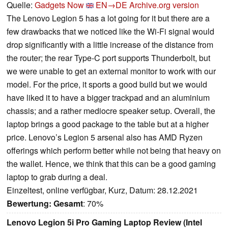
Quelle:
Gadgets Now
EN→DE
Archive.org version
The Lenovo Legion 5 has a lot going for it but there are a
few drawbacks that we noticed like the Wi-Fi signal would
drop significantly with a little increase of the distance from
the router; the rear Type-C port supports Thunderbolt, but
we were unable to get an external monitor to work with our
model. For the price, it sports a good build but we would
have liked it to have a bigger trackpad and an aluminium
chassis; and a rather mediocre speaker setup. Overall, the
laptop brings a good package to the table but at a higher
price. Lenovo’s Legion 5 arsenal also has AMD Ryzen
offerings which perform better while not being that heavy on
the wallet. Hence, we think that this can be a good gaming
laptop to grab during a deal.
Einzeltest, online verfügbar, Kurz, Datum: 28.12.2021
Bewertung:
Gesamt
: 70%
Lenovo Legion 5i Pro Gaming Laptop Review (Intel