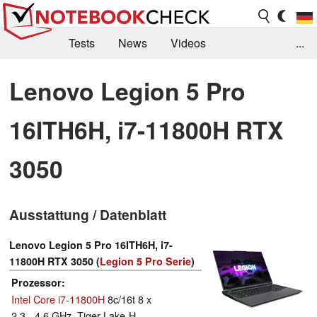
Tests
News
Videos
...
Benchmarks & Tech
Externe Tests
Lenovo Legion 5 Pro
Kaufberatung
Deals
Suche
Jobs
16ITH6H, i7-11800H RTX
Forum
3050
Ausstattung / Datenblatt
Lenovo Legion 5 Pro 16ITH6H, i7-
11800H RTX 3050 (
Legion 5 Pro Serie
)
Prozessor
Intel Core i7-11800H
8c/16t 8 x
2.3 - 4.6 GHz, Tiger Lake-H