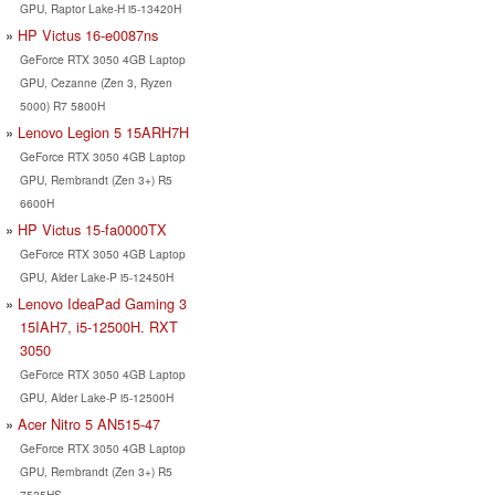
GPU, Raptor Lake-H i5-13420H
HP Victus 16-e0087ns
GeForce RTX 3050 4GB Laptop
GPU, Cezanne (Zen 3, Ryzen
5000) R7 5800H
Lenovo Legion 5 15ARH7H
GeForce RTX 3050 4GB Laptop
GPU, Rembrandt (Zen 3+) R5
6600H
HP Victus 15-fa0000TX
GeForce RTX 3050 4GB Laptop
GPU, Alder Lake-P i5-12450H
Lenovo IdeaPad Gaming 3
15IAH7, i5-12500H. RXT
3050
GeForce RTX 3050 4GB Laptop
GPU, Alder Lake-P i5-12500H
Acer Nitro 5 AN515-47
GeForce RTX 3050 4GB Laptop
GPU, Rembrandt (Zen 3+) R5
7535HS