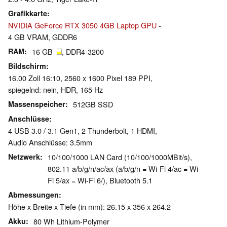
Grafikkarte
NVIDIA GeForce RTX 3050 4GB Laptop GPU
-
4 GB VRAM, GDDR6
RAM
16 GB
, DDR4-3200
Bildschirm
16.00 Zoll 16:10, 2560 x 1600 Pixel 189 PPI,
spiegelnd: nein, HDR, 165 Hz
Massenspeicher
512GB SSD
Anschlüsse
4 USB 3.0 / 3.1 Gen1, 2 Thunderbolt, 1 HDMI,
Audio Anschlüsse: 3.5mm
Netzwerk
10/100/1000 LAN Card (10/100/1000MBit/s),
802.11 a/b/g/n/ac/ax (a/b/g/n = Wi-Fi 4/ac = Wi-
Fi 5/ax = Wi-Fi 6/), Bluetooth 5.1
Abmessungen
Höhe x Breite x Tiefe (in mm): 26.15 x 356 x 264.2
Akku
80 Wh Lithium-Polymer