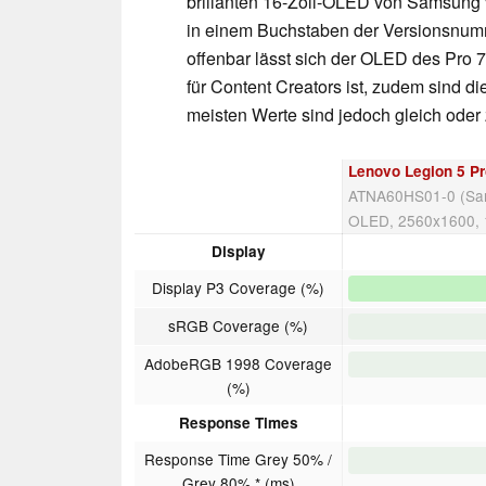
brillanten 16-Zoll-OLED von Samsung v
in einem Buchstaben der Versionsnu
offenbar lässt sich der OLED des Pro 7
für Content Creators ist, zudem sind di
meisten Werte sind jedoch gleich oder 
Lenovo Legion 5 P
ATNA60HS01-0 (Sa
OLED, 2560x1600, 
Display
Display P3 Coverage (%)
sRGB Coverage (%)
AdobeRGB 1998 Coverage
(%)
Response Times
Response Time Grey 50% /
Grey 80% * (ms)