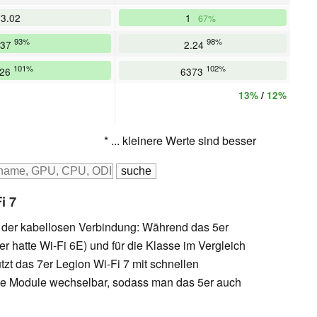
3.02
1
67%
93%
98%
.37
2.24
101%
102%
426
6373
13%
/
12%
* ... kleinere Werte sind besser
i 7
i der kabellosen Verbindung: Während das 5er
er hatte Wi-Fi 6E) und für die Klasse im Vergleich
tzt das 7er Legion Wi-Fi 7 mit schnellen
de Module wechselbar, sodass man das 5er auch