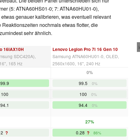
erbaut. Die beiden Panel unterschieden sich nur
mmer (5: ATNA60HS01-0; 7: ATNA60HU01-0),
 etwas genauer kalibrieren, was eventuell relevant
e Reaktionszeiten nochmals etwas flotter, die
zumindest sehr ähnlich.
ro 16IAX10H
Lenovo Legion Pro 7i 16 Gen 10
msung SDC420A),
Samsung ATNA60HU01-0, OLED,
16", 165 Hz
2560x1600, 16", 240 Hz
0%
99.9
99.5
0%
100
100
0%
94.1
94.4
0%
27%
2
0.28
?
?
86%