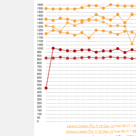
1600
1550
1500
1450
1400
1350
1300
1250
1200
1150
1100
1050
1000
950
900
850
800
750
700
650
600
550
500
450
400
350
300
250
200
150
100
50
0
Lenovo Legion Pro 7i 16 Gen 10
Intel Wi-Fi 7 
Lenovo Legion Pro 7i 16 Gen 10
Intel Wi-Fi 7 