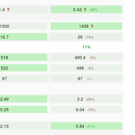
1.4
0.43
?
?
69%
1300
1438
?
16.7
29
-74%
11%
518
490.4
-5%
522
498
-5%
97
97
0%
2.49
3.2
-29%
5.25
6.04
-15%
2.15
0.84
61%