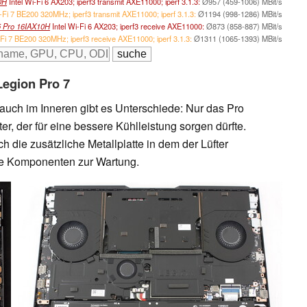
0H
Intel Wi-Fi 6 AX203; iperf3 transmit AXE11000; iperf 3.1.3:
Ø957 (459-1006) MBit/s
-Fi 7 BE200 320MHz; iperf3 transmit AXE11000; iperf 3.1.3:
Ø1194 (998-1286) MBit/s
5 Pro 16IAX10H
Intel Wi-Fi 6 AX203; iperf3 receive AXE11000:
Ø873 (858-887) MBit/s
-Fi 7 BE200 320MHz; iperf3 receive AXE11000; iperf 3.1.3:
Ø1311 (1065-1393) MBit/s
Legion Pro 7
auch im Inneren gibt es Unterschiede: Nur das Pro
fter, der für eine bessere Kühlleistung sorgen dürfte.
h die zusätzliche Metallplatte in dem der Lüfter
die Komponenten zur Wartung.