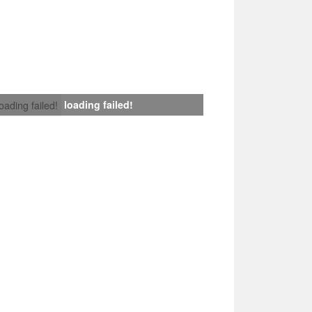
loading failed!
loading failed!