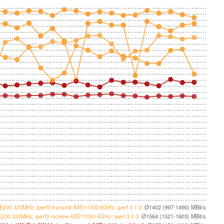
BE200 320MHz; iperf3 transmit AXE11000 6GHz; iperf 3.1.3:
Ø1402 (997-1490) MBit/s
BE200 320MHz; iperf3 receive AXE11000 6GHz; iperf 3.1.3:
Ø1564 (1521-1603) MBit/s