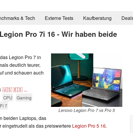
nchmarks & Tech
Externe Tests
Kaufberatung
Deal
Legion Pro 7i 16 - Wir haben beide
das Legion Pro 7 in
als deutlich teurer,
auf und schauen auch
5
🇺🇸
🇪🇸
...
CPU
Gaming
Fi 7
Lenovo Legion Pro 7 vs Pro 5
n beiden Laptops, das
r eingetrudelt als das preiswertere
Legion Pro 5 16
.