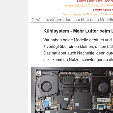
Lenovo Legion 5 Pro 16IAX1
Lenovo Legion Pro 7i 16 Gen 10
Intel Wi
Lenovo Legion 
Lenovo Legion Pro 7i 16 Gen 10
Intel Wi
Kühlsystem - Mehr Lüfter beim 
Wir haben beide Modelle geöffnet und 
7 verfügt über einen kleinen, dritten Lü
Das hat aber auch Nachteile, denn durc
sitzt, kommen Nutzer schwieriger an 