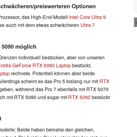
 schwächeren/preiswerteren Optionen
Prozessor, das High-End-Modell
Intel Core Ultra 9
eise auch mit dem etwas schwächeren
Ultra 7
X 5090 möglich
 Grenzen individuell bestücken, aber von unseren
vidia GeForce RTX 5080 Laptop
bestückt,
ptop
rechnete. Potentiell können aber beide
llerdings scheint es das Pro 5 bislang nur mit
RTX
geben, während das Pro 7 ebenfalls mit RTX 5070
 auch mit RTX 5080 und sogar mit
RTX 5090
bestückt
D
modelle: Beide haben beinahe den gleichen,