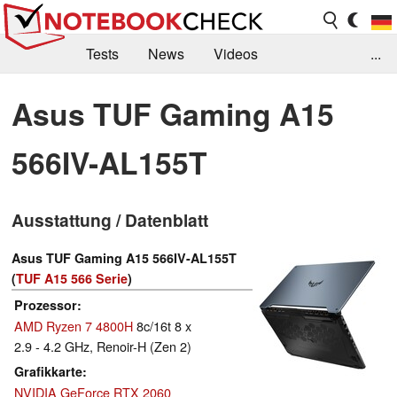
Tests
News
Videos
...
Benchmarks & Tech
Externe Tests
Asus TUF Gaming A15
Kaufberatung
Deals
Suche
Jobs
566IV-AL155T
Forum
Ausstattung / Datenblatt
Asus TUF Gaming A15 566IV-AL155T
(
TUF A15 566 Serie
)
Prozessor
AMD Ryzen 7 4800H
8c/16t 8 x
2.9 - 4.2 GHz, Renoir-H (Zen 2)
Grafikkarte
NVIDIA GeForce RTX 2060