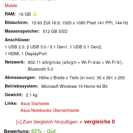
Mobile
RAM
16 GB
Bildschirm
15.60 Zoll 16:9, 1920 x 1080 Pixel 141 PPI, 144 Hz
Massenspeicher
512 GB SSD
Anschlüsse
1 USB 2.0, 2 USB 3.0 / 3.1 Gen1, 1 USB 3.1 Gen2,
1 HDMI, 1 DisplayPort
Netzwerk
802.11 a/b/g/n/ac (a/b/g/n = Wi-Fi 4/ac = Wi-Fi 5/),
Bluetooth 5.0
Abmessungen
Höhe x Breite x Tiefe (in mm): 30 x 361 x 255
Betriebssystem
Microsoft Windows 10 Home 64 Bit
Gewicht
2.1 kg
Links
Asus Startseite
Asus Notebooks Übersichtseite
» vergleiche
0
[+] Zum Vergleich hinzufügen
82%
- Gut
Bewertung: