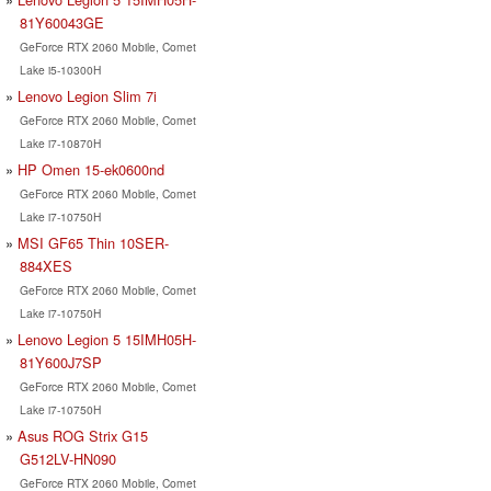
81Y60043GE
GeForce RTX 2060 Mobile, Comet
Lake i5-10300H
Lenovo Legion Slim 7i
GeForce RTX 2060 Mobile, Comet
Lake i7-10870H
HP Omen 15-ek0600nd
GeForce RTX 2060 Mobile, Comet
Lake i7-10750H
MSI GF65 Thin 10SER-
884XES
GeForce RTX 2060 Mobile, Comet
Lake i7-10750H
Lenovo Legion 5 15IMH05H-
81Y600J7SP
GeForce RTX 2060 Mobile, Comet
Lake i7-10750H
Asus ROG Strix G15
G512LV-HN090
GeForce RTX 2060 Mobile, Comet