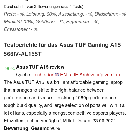
Durchschnitt von
3
Bewertungen (aus
4
Tests)
Preis: - %, Leistung: 80%, Ausstattung: - %, Bildschirm: - %
Mobilität: 90%, Gehäuse: - %, Ergonomie: - %,
Emissionen: - %
Testberichte für das Asus TUF Gaming A15
566IV-AL155T
Asus TUF A15 review
90%
Quelle:
Techradar
EN→DE
Archive.org version
The Asus TUF A15 is a brilliant affordable gaming laptop
that manages to strike the right balance between
performance and value. It’s strong 1080p performance,
tough build quality, and large selection of ports will win it a
lot of fans, especially amongst competitive esports players.
Einzeltest, online verfügbar, Mittel, Datum: 23.06.2021
Bewertung:
Gesamt
: 90%