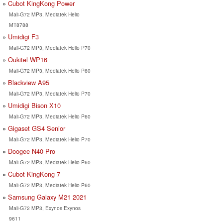
Cubot KingKong Power
Mali-G72 MP3, Mediatek Helio
MT8788
Umidigi F3
Mali-G72 MP3, Mediatek Helio P70
Oukitel WP16
Mali-G72 MP3, Mediatek Helio P60
Blackview A95
Mali-G72 MP3, Mediatek Helio P70
Umidigi Bison X10
Mali-G72 MP3, Mediatek Helio P60
Gigaset GS4 Senior
Mali-G72 MP3, Mediatek Helio P70
Doogee N40 Pro
Mali-G72 MP3, Mediatek Helio P60
Cubot KingKong 7
Mali-G72 MP3, Mediatek Helio P60
Samsung Galaxy M21 2021
Mali-G72 MP3, Exynos Exynos
9611