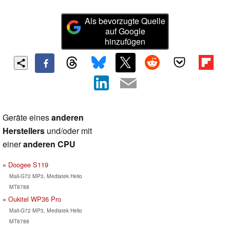
Als bevorzugte Quelle
auf Google
hinzufügen
Geräte eines
anderen
Herstellers
und/oder mit
einer
anderen CPU
Doogee S119
Mali-G72 MP3, Mediatek Helio
MT8788
Oukitel WP36 Pro
Mali-G72 MP3, Mediatek Helio
MT8788