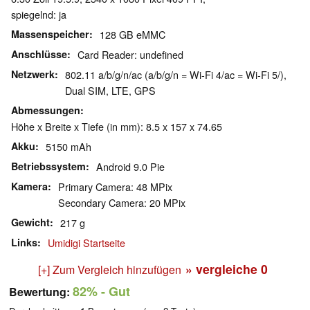
spiegelnd: ja
Massenspeicher
128 GB eMMC
Anschlüsse
Card Reader: undefined
Netzwerk
802.11 a/b/g/n/ac (a/b/g/n = Wi-Fi 4/ac = Wi-Fi 5/),
Dual SIM, LTE, GPS
Abmessungen
Höhe x Breite x Tiefe (in mm): 8.5 x 157 x 74.65
Akku
5150 mAh
Betriebssystem
Android 9.0 Pie
Kamera
Primary Camera: 48 MPix
Secondary Camera: 20 MPix
Gewicht
217 g
Links
Umidigi Startseite
» vergleiche
0
[+] Zum Vergleich hinzufügen
82%
- Gut
Bewertung: