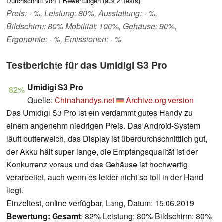
Durchschnitt von
1
Bewertungen (aus
2
Tests)
Preis: - %, Leistung: 80%, Ausstattung: - %,
Bildschirm: 80% Mobilität: 100%, Gehäuse: 90%,
Ergonomie: - %, Emissionen: - %
Testberichte für das Umidigi S3 Pro
Umidigi S3 Pro
82%
Quelle:
Chinahandys.net
Archive.org version
Das Umidigi S3 Pro ist ein verdammt gutes Handy zu
einem angenehm niedrigen Preis. Das Android-System
läuft butterweich, das Display ist überdurchschnittlich gut,
der Akku hält super lange, die Empfangsqualität ist der
Konkurrenz voraus und das Gehäuse ist hochwertig
verarbeitet, auch wenn es leider nicht so toll in der Hand
liegt.
Einzeltest, online verfügbar, Lang, Datum: 15.06.2019
Bewertung:
Gesamt
: 82% Leistung: 80% Bildschirm: 80%