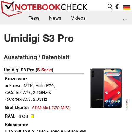
Tests
News
Videos
...
Benchmarks & Tech
Externe Tests
Umidigi S3 Pro
Kaufberatung
Deals
Suche
Jobs
Ausstattung / Datenblatt
Forum
Umidigi S3 Pro (
S Serie
)
Prozessor
unknown, MTK, Helio P70,
4xCortex-A73, 2.1GHz &
4xCortex-A53, 2.0GHz
Grafikkarte
ARM Mali-G72 MP3
RAM
6 GB
Bildschirm
6.30 Zoll 19.5:9, 2340 x 1080 Pixel 409 PPI,