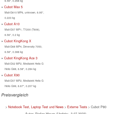
6.56", 0.268 kg
Cubot Max 5
Mali-G610 MP6, unknown, 6.95",
0.223 kg
Cubot A10
Mali-G57 MP1, T7200 (T606),
6.56", 0.2 kg
Cubot KingKong X
Mali-G68 MP4, Dimensity 7050,
6.58", 0.388 kg
Cubot KingKong Ace 3
Mali-G52 MP2, Mediatek Helio G
Helio G88, 6.58", 0.284 kg
Cubot X90
Mali-G57 MP2, Mediatek Helio G
Helio G99, 6.67", 0.207 kg
Preisvergleich
>
Notebook Test, Laptop Test und News
>
Externe Tests
> Cubot P80
Autor: Stefan Hinum (Update: 3.07.2023)