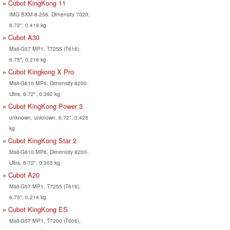
Cubot KingKong 11
IMG BXM-8-256, Dimensity 7020,
6.72", 0.419 kg
Cubot A30
Mali-G57 MP1, T7255 (T616),
6.75", 0.216 kg
Cubot Kingkong X Pro
Mali-G610 MP6, Dimensity 8200-
Ultra, 6.72", 0.392 kg
Cubot KingKong Power 3
unknown, unknown, 6.72", 0.425
kg
Cubot KingKong Star 2
Mali-G610 MP6, Dimensity 8200-
Ultra, 6.72", 0.305 kg
Cubot A20
Mali-G57 MP1, T7255 (T616),
6.75", 0.214 kg
Cubot KingKong ES
Mali-G57 MP1, T7200 (T606),