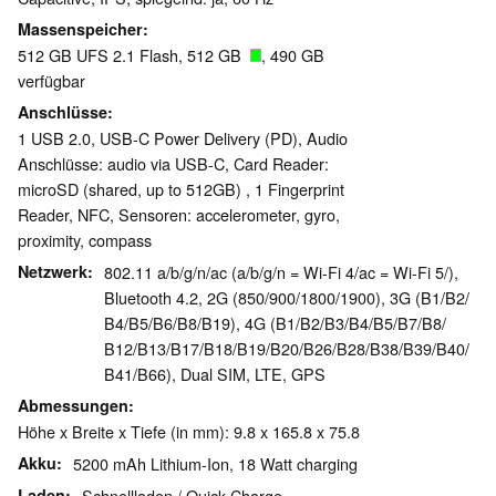
Massenspeicher
512 GB UFS 2.1 Flash, 512 GB
, 490 GB
verfügbar
Anschlüsse
1 USB 2.0, USB-C Power Delivery (PD), Audio
Anschlüsse: audio via USB-C, Card Reader:
microSD (shared, up to 512GB) , 1 Fingerprint
Reader, NFC, Sensoren: accelerometer, gyro,
proximity, compass
Netzwerk
802.11 a/b/g/n/ac (a/b/g/n = Wi-Fi 4/ac = Wi-Fi 5/),
Bluetooth 4.2, 2G (850/​900/​1800/​1900), 3G (B1/​B2/​
B4/​B5/​B6/​B8/​B19), 4G (B1/​B2/​B3/​B4/​B5/​B7/​B8/​
B12/​B13/​B17/​B18/​B19/​B20/​B26/​B28/​B38/​B39/​B40/​
B41/​B66), Dual SIM, LTE, GPS
Abmessungen
Höhe x Breite x Tiefe (in mm): 9.8 x 165.8 x 75.8
Akku
5200 mAh Lithium-Ion, 18 Watt charging
Laden
Schnellladen / Quick Charge