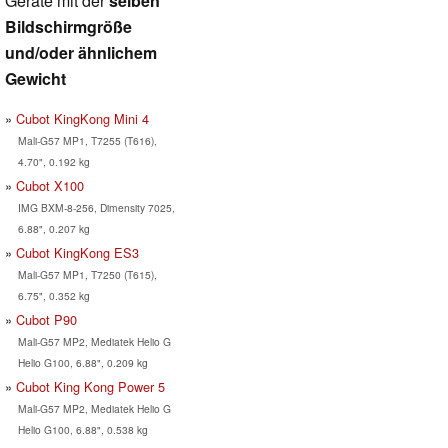
Geräte mit der
selben
Bildschirmgröße
und/oder ähnlichem
Gewicht
Cubot KingKong Mini 4
Mali-G57 MP1, T7255 (T616),
4.70", 0.192 kg
Cubot X100
IMG BXM-8-256, Dimensity 7025,
6.88", 0.207 kg
Cubot KingKong ES3
Mali-G57 MP1, T7250 (T615),
6.75", 0.352 kg
Cubot P90
Mali-G57 MP2, Mediatek Helio G
Helio G100, 6.88", 0.209 kg
Cubot King Kong Power 5
Mali-G57 MP2, Mediatek Helio G
Helio G100, 6.88", 0.538 kg