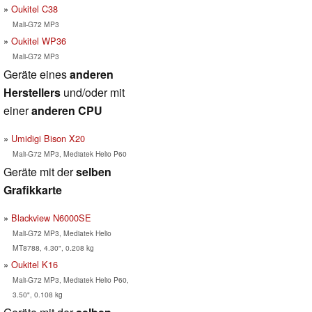
Oukitel C38
Mali-G72 MP3
Oukitel WP36
Mali-G72 MP3
Geräte eines
anderen
Herstellers
und/oder mit
einer
anderen CPU
Umidigi Bison X20
Mali-G72 MP3, Mediatek Helio P60
Geräte mit der
selben
Grafikkarte
Blackview N6000SE
Mali-G72 MP3, Mediatek Helio
MT8788, 4.30", 0.208 kg
Oukitel K16
Mali-G72 MP3, Mediatek Helio P60,
3.50", 0.108 kg