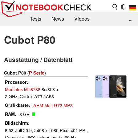
Tests
News
Videos
...
Benchmarks & Tech
Externe Tests
Cubot P80
Kaufberatung
Deals
Suche
Jobs
Ausstattung / Datenblatt
Forum
Cubot P80 (
P Serie
)
Prozessor
Mediatek MT8788
8c/8t 8 x
2 GHz, Cortex-A73 / A53
Grafikkarte
ARM Mali-G72 MP3
RAM
8 GB
Bildschirm
6.58 Zoll 20:9, 2408 x 1080 Pixel 401 PPI,
Capacitive, IPS, spiegelnd: ja, 60 Hz