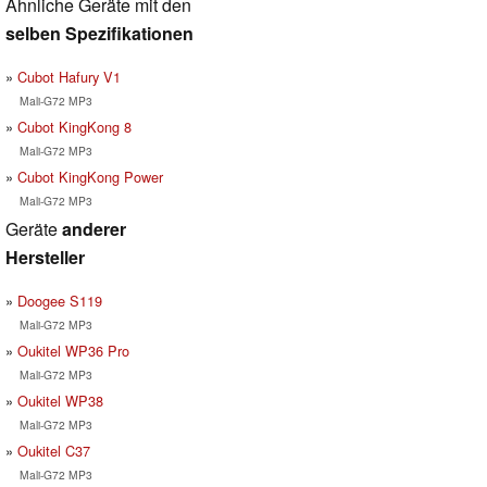
Ähnliche Geräte mit den
selben Spezifikationen
Cubot Hafury V1
Mali-G72 MP3
Cubot KingKong 8
Mali-G72 MP3
Cubot KingKong Power
Mali-G72 MP3
Geräte
anderer
Hersteller
Doogee S119
Mali-G72 MP3
Oukitel WP36 Pro
Mali-G72 MP3
Oukitel WP38
Mali-G72 MP3
Oukitel C37
Mali-G72 MP3