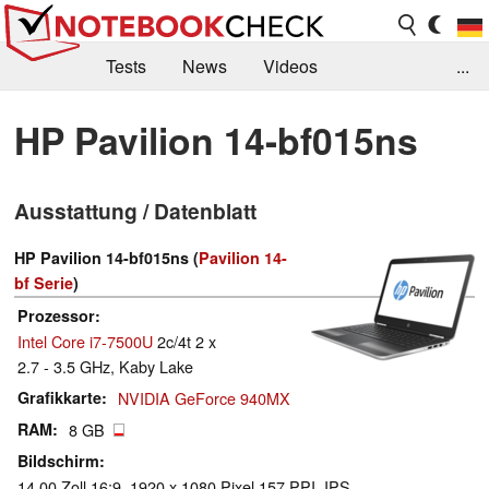
Tests
News
Videos
...
Benchmarks & Tech
Externe Tests
HP Pavilion 14-bf015ns
Kaufberatung
Deals
Suche
Jobs
Ausstattung / Datenblatt
Forum
HP Pavilion 14-bf015ns (
Pavilion 14-
bf Serie
)
Prozessor
Intel Core i7-7500U
2c/4t 2 x
2.7 - 3.5 GHz, Kaby Lake
Grafikkarte
NVIDIA GeForce 940MX
RAM
8 GB
Bildschirm
14.00 Zoll 16:9, 1920 x 1080 Pixel 157 PPI, IPS,