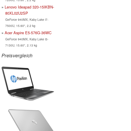
Lenovo Ideapad 320-15IKBN-
80XL02U2SP
GeForce 940MX, Kaby Lake i7-
7500U, 15.60", 2.2 kg
Acer Aspire E5-576G-36WC
GeForce 940MX, Kaby Lake i3-
7130U, 15.60", 2.13 kg
Preisvergleich