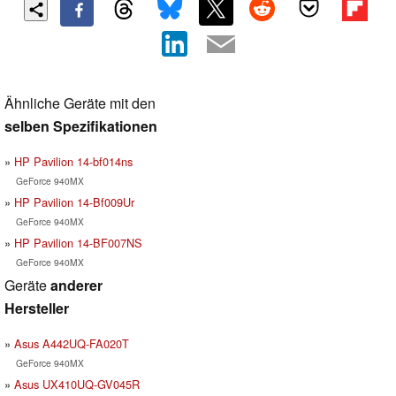
Ähnliche Geräte mit den
selben Spezifikationen
HP Pavilion 14-bf014ns
GeForce 940MX
HP Pavilion 14-Bf009Ur
GeForce 940MX
HP Pavilion 14-BF007NS
GeForce 940MX
Geräte
anderer
Hersteller
Asus A442UQ-FA020T
GeForce 940MX
Asus UX410UQ-GV045R