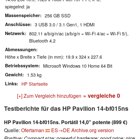
spiegelnd: ja
Massenspeicher
256 GB SSD
Anschlüsse
3 USB 3.0 / 3.1 Gen1, 1 HDMI
Netzwerk
802.11 a/b/g/n/ac (a/b/g/n = Wi-Fi 4/ac = Wi-Fi 5/),
Bluetooth 4.2
Abmessungen
Höhe x Breite x Tiefe (in mm): 19.9 x 324 x 227.6
Betriebssystem
Microsoft Windows 10 Home 64 Bit
Gewicht
1.53 kg
Links
HP Startseite
» vergleiche
0
[+] Zum Vergleich hinzufügen
Testberichte für das HP Pavilion 14-bf015ns
HP Pavilion 14-bf015ns. Portátil 14,0" potente (899 €)
Quelle:
Ofertaman
ES→DE
Archive.org version
Positive: Compact size; powerful hardware; good price; nice