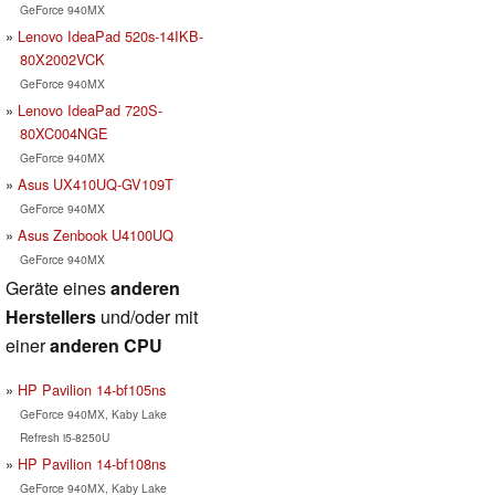
GeForce 940MX
Lenovo IdeaPad 520s-14IKB-
80X2002VCK
GeForce 940MX
Lenovo IdeaPad 720S-
80XC004NGE
GeForce 940MX
Asus UX410UQ-GV109T
GeForce 940MX
Asus Zenbook U4100UQ
GeForce 940MX
Geräte eines
anderen
Herstellers
und/oder mit
einer
anderen CPU
HP Pavilion 14-bf105ns
GeForce 940MX, Kaby Lake
Refresh i5-8250U
HP Pavilion 14-bf108ns
GeForce 940MX, Kaby Lake