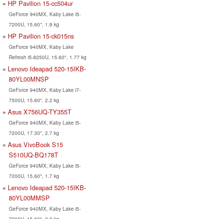
HP Pavilion 15-cc504ur
GeForce 940MX, Kaby Lake i5-
7200U, 15.60", 1.9 kg
HP Pavilion 15-ck015ns
GeForce 940MX, Kaby Lake
Refresh i5-8250U, 15.60", 1.77 kg
Lenovo Ideapad 520-15IKB-
80YL00MNSP
GeForce 940MX, Kaby Lake i7-
7500U, 15.60", 2.2 kg
Asus X756UQ-TY355T
GeForce 940MX, Kaby Lake i5-
7200U, 17.30", 2.7 kg
Asus VivoBook S15
S510UQ-BQ178T
GeForce 940MX, Kaby Lake i5-
7200U, 15.60", 1.7 kg
Lenovo Ideapad 520-15IKB-
80YL00MMSP
GeForce 940MX, Kaby Lake i5-
7200U, 15.60", 2.2 kg