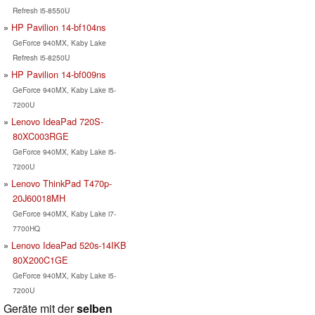
Refresh i5-8550U
HP Pavilion 14-bf104ns
GeForce 940MX, Kaby Lake
Refresh i5-8250U
HP Pavilion 14-bf009ns
GeForce 940MX, Kaby Lake i5-
7200U
Lenovo IdeaPad 720S-
80XC003RGE
GeForce 940MX, Kaby Lake i5-
7200U
Lenovo ThinkPad T470p-
20J60018MH
GeForce 940MX, Kaby Lake i7-
7700HQ
Lenovo IdeaPad 520s-14IKB
80X200C1GE
GeForce 940MX, Kaby Lake i5-
7200U
Geräte mit der
selben