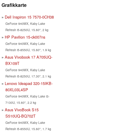
Grafikkarte
Dell Inspiron 15 7570-0CH38
GeForce 940MX, Kaby Lake
Refresh i5-8250U, 15.60", 2 kg
HP Pavilion 15-ck007ns
GeForce 940MX, Kaby Lake
Refresh i5-8550U, 15.60", 1.9 kg
Asus Vivobook 17 A705UQ-
BX109T
GeForce 940MX, Kaby Lake
Refresh i5-8250U, 17.30", 2.1 kg
Lenovo Ideapad 320-15IKB-
80XL03L4SP
GeForce 940MX, Kaby Lake i3-
7130U, 15.60", 2.2 kg
Asus VivoBook S15
S510UQ-BQ702T
GeForce 940MX, Kaby Lake
Refresh i5-8550U, 15.60", 1.7 kg