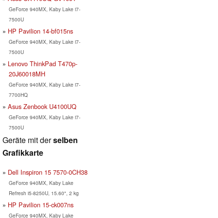
GeForce 940MX, Kaby Lake i7-
7500U
HP Pavilion 14-bf015ns
GeForce 940MX, Kaby Lake i7-
7500U
Lenovo ThinkPad T470p-
20J60018MH
GeForce 940MX, Kaby Lake i7-
7700HQ
Asus Zenbook U4100UQ
GeForce 940MX, Kaby Lake i7-
7500U
Geräte mit der
selben
Grafikkarte
Dell Inspiron 15 7570-0CH38
GeForce 940MX, Kaby Lake
Refresh i5-8250U, 15.60", 2 kg
HP Pavilion 15-ck007ns
GeForce 940MX, Kaby Lake