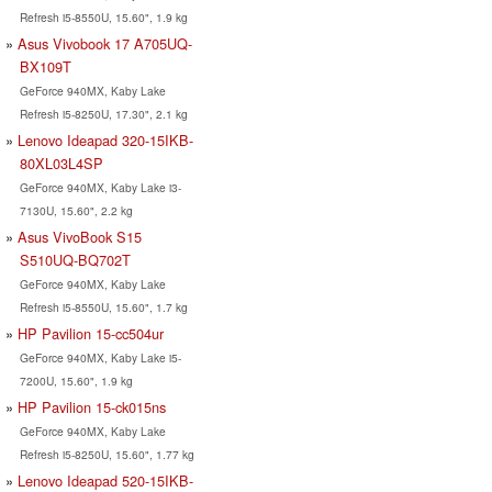
Refresh i5-8550U, 15.60", 1.9 kg
Asus Vivobook 17 A705UQ-
BX109T
GeForce 940MX, Kaby Lake
Refresh i5-8250U, 17.30", 2.1 kg
Lenovo Ideapad 320-15IKB-
80XL03L4SP
GeForce 940MX, Kaby Lake i3-
7130U, 15.60", 2.2 kg
Asus VivoBook S15
S510UQ-BQ702T
GeForce 940MX, Kaby Lake
Refresh i5-8550U, 15.60", 1.7 kg
HP Pavilion 15-cc504ur
GeForce 940MX, Kaby Lake i5-
7200U, 15.60", 1.9 kg
HP Pavilion 15-ck015ns
GeForce 940MX, Kaby Lake
Refresh i5-8250U, 15.60", 1.77 kg
Lenovo Ideapad 520-15IKB-