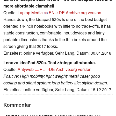
more affordable clamshell
Quelle:
Laptop Media
EN→DE
Archive.org version
Hands-down, the Ideapad 520s is one of the best budget-
oriented 14-inch notebooks with little to no trade-offs. It has
stable construction, comfortable input devices and fairly
portable dimensions thanks to the thin bezels around the
screen giving that 2017 looks.
Einzeltest, online verfügbar, Sehr Lang, Datum: 30.01.2018
Lenovo IdeaPad 520s. Test złotego ultrabooka.
Quelle:
Antyweb
PL→DE
Archive.org version
Positive: High mobility; light weight; metal case; good
cooling and silent system; long battery life; stylish design.
Einzeltest, online verfügbar, Sehr Lang, Datum: 18.12.2017
Kommentar