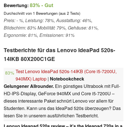
83%
- Gut
Bewertung:
Durchschnitt von
1
Bewertungen (aus
2
Tests)
Preis: - %, Leistung: 78%, Ausstattung: 46%,
Bildschirm: 83% Mobilität: 79%, Gehäuse: 81%,
Ergonomie: 81%, Emissionen: 91%
Testberichte für das Lenovo IdeaPad 520s-
14IKB 80X200C1GE
Test Lenovo IdeaPad 520s-14IKB (Core i5-7200U,
83%
940MX) Laptop
|
Notebookcheck
Gelungener Allrounder.
Ein günstiges Ultrabook mit Full-
HD-IPS-Display, GeForce 940MX und Core i5-7200U –
dieses interessante Paket schnürt Lenovo vor allem für
Studenten. Kann uns das IdeaPad 520s überzeugen? Das
lesen Sie in unserem ausführlichen Testbericht.
Lenovo Ideapad 520s review – it’s the Ideapad 720s in a