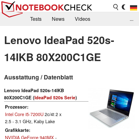
Tests
News
Videos
...
Benchmarks & Tech
Externe Tests
Lenovo IdeaPad 520s-
Kaufberatung
Deals
Suche
Jobs
14IKB 80X200C1GE
Forum
Ausstattung / Datenblatt
Lenovo IdeaPad 520s-14IKB
80X200C1GE (
IdeaPad 520s Serie
)
Prozessor
Intel Core i5-7200U
2c/4t 2 x
2.5 - 3.1 GHz, Kaby Lake
Grafikkarte
NVIDIA GeForce 940MX
-