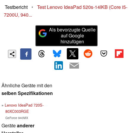
Testbericht
•
Test Lenovo IdeaPad 520s-14IKB (Core i5-
7200U, 940...
Als bevorzugte Quelle
auf Google
hinzufügen
Ähnliche Geräte mit den
selben Spezifikationen
Lenovo IdeaPad 720S-
80XC003RGE
GeForce 940MX
Geräte
anderer