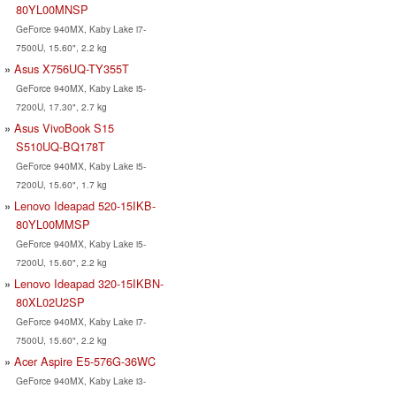
80YL00MNSP
GeForce 940MX, Kaby Lake i7-
7500U, 15.60", 2.2 kg
Asus X756UQ-TY355T
GeForce 940MX, Kaby Lake i5-
7200U, 17.30", 2.7 kg
Asus VivoBook S15
S510UQ-BQ178T
GeForce 940MX, Kaby Lake i5-
7200U, 15.60", 1.7 kg
Lenovo Ideapad 520-15IKB-
80YL00MMSP
GeForce 940MX, Kaby Lake i5-
7200U, 15.60", 2.2 kg
Lenovo Ideapad 320-15IKBN-
80XL02U2SP
GeForce 940MX, Kaby Lake i7-
7500U, 15.60", 2.2 kg
Acer Aspire E5-576G-36WC
GeForce 940MX, Kaby Lake i3-