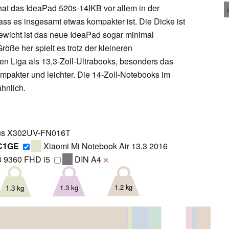
at das IdeaPad 520s-14IKB vor allem in der
s es insgesamt etwas kompakter ist. Die Dicke ist
ewicht ist das neue IdeaPad sogar minimal
röße her spielt es trotz der kleineren
en Liga als 13,3-Zoll-Ultrabooks, besonders das
ompakter und leichter. Die 14-Zoll-Notebooks im
ähnlich.
s X302UV-FN016T
0C1GE
Xiaomi Mi Notebook Air 13.3 2016
3 9360 FHD i5
DIN A4
❌
1.2 kg
1.3 kg
1.3 kg