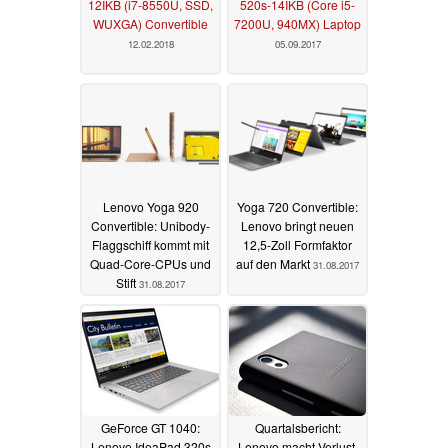
12IKB (i7-8550U, SSD,
520s-14IKB (Core i5-
WUXGA) Convertible
7200U, 940MX) Laptop
12.02.2018
05.09.2017
Lenovo Yoga 920
Yoga 720 Convertible:
Convertible: Unibody-
Lenovo bringt neuen
Flaggschiff kommt mit
12,5-Zoll Formfaktor
Quad-Core-CPUs und
auf den Markt
31.08.2017
Stift
31.08.2017
GeForce GT 1040:
Quartalsbericht:
Lenovo IdeaPad 320s
Lenovo macht Verlust,