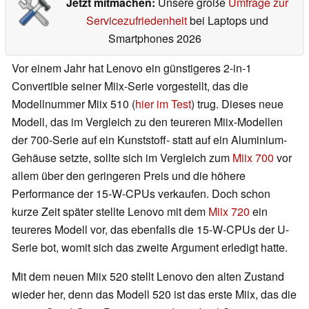
Jetzt mitmachen:
Unsere große
Umfrage zur
Servicezufriedenheit
bei Laptops und
Smartphones 2026
Vor einem Jahr hat Lenovo ein günstigeres 2-in-1
Convertible seiner Miix-Serie vorgestellt, das die
Modellnummer Miix 510 (
hier im Test
) trug. Dieses neue
Modell, das im Vergleich zu den teureren Miix-Modellen
der 700-Serie auf ein Kunststoff- statt auf ein Aluminium-
Gehäuse setzte, sollte sich im Vergleich zum
Miix 700
vor
allem über den geringeren Preis und die höhere
Performance der 15-W-CPUs verkaufen. Doch schon
kurze Zeit später stellte Lenovo mit dem
Miix 720
ein
teureres Modell vor, das ebenfalls die 15-W-CPUs der U-
Serie bot, womit sich das zweite Argument erledigt hatte.
Mit dem neuen Miix 520 stellt Lenovo den alten Zustand
wieder her, denn das Modell 520 ist das erste Miix, das die