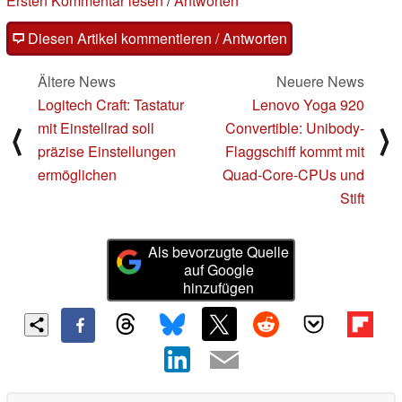
Ersten Kommentar lesen
/
Antworten
Diesen Artikel kommentieren / Antworten
Ältere News
Neuere News
Logitech Craft: Tastatur
Lenovo Yoga 920
mit Einstellrad soll
Convertible: Unibody-
⟨
⟩
präzise Einstellungen
Flaggschiff kommt mit
ermöglichen
Quad-Core-CPUs und
Stift
Als bevorzugte Quelle
auf Google
hinzufügen