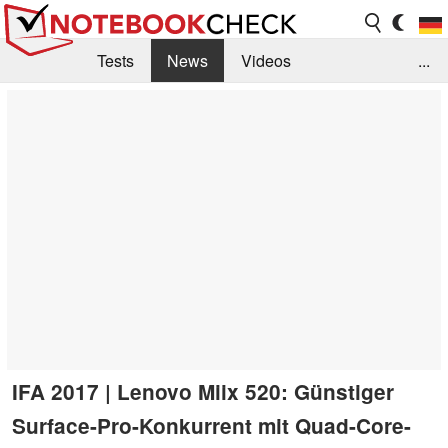
Tests
News
Videos
...
Benchmarks & Tech
Externe Tests
Kaufberatung
Deals
Suche
Jobs
Forum
IFA 2017 | Lenovo Miix 520: Günstiger
Surface-Pro-Konkurrent mit Quad-Core-