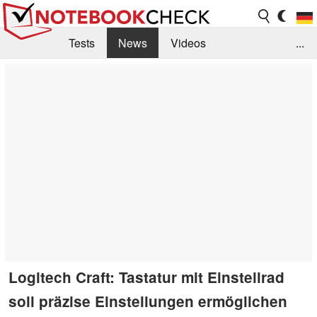
Tests
News
Videos
...
Benchmarks & Tech
Externe Tests
Kaufberatung
Deals
Suche
Jobs
Forum
Logitech Craft: Tastatur mit Einstellrad
soll präzise Einstellungen ermöglichen