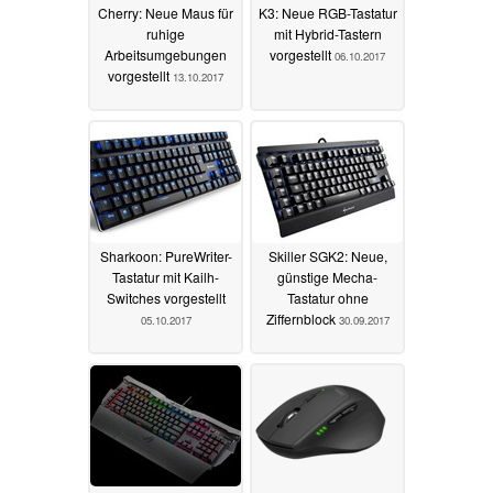
Cherry: Neue Maus für
K3: Neue RGB-Tastatur
ruhige
mit Hybrid-Tastern
Arbeitsumgebungen
vorgestellt
06.10.2017
vorgestellt
13.10.2017
Sharkoon: PureWriter-
Skiller SGK2: Neue,
Tastatur mit Kailh-
günstige Mecha-
Switches vorgestellt
Tastatur ohne
Ziffernblock
05.10.2017
30.09.2017