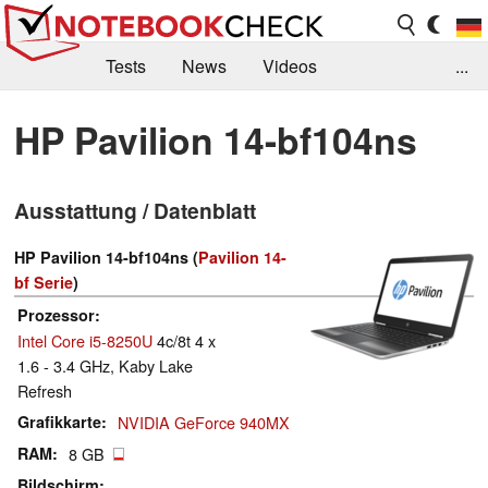
Tests
News
Videos
...
Benchmarks & Tech
Externe Tests
HP Pavilion 14-bf104ns
Kaufberatung
Deals
Suche
Jobs
Ausstattung / Datenblatt
Forum
HP Pavilion 14-bf104ns (
Pavilion 14-
bf Serie
)
Prozessor
Intel Core i5-8250U
4c/8t 4 x
1.6 - 3.4 GHz, Kaby Lake
Refresh
Grafikkarte
NVIDIA GeForce 940MX
RAM
8 GB
Bildschirm