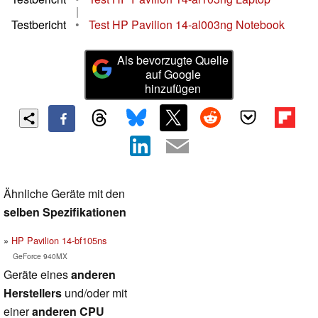
|
Testbericht
•
Test HP Pavilion 14-al003ng Notebook
Als bevorzugte Quelle
auf Google
hinzufügen
Ähnliche Geräte mit den
selben Spezifikationen
HP Pavilion 14-bf105ns
GeForce 940MX
Geräte eines
anderen
Herstellers
und/oder mit
einer
anderen CPU