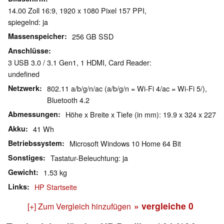
14.00 Zoll 16:9, 1920 x 1080 Pixel 157 PPI,
spiegelnd: ja
Massenspeicher
256 GB SSD
Anschlüsse
3 USB 3.0 / 3.1 Gen1, 1 HDMI, Card Reader:
undefined
Netzwerk
802.11 a/b/g/n/ac (a/b/g/n = Wi-Fi 4/ac = Wi-Fi 5/),
Bluetooth 4.2
Abmessungen
Höhe x Breite x Tiefe (in mm): 19.9 x 324 x 227
Akku
41 Wh
Betriebssystem
Microsoft Windows 10 Home 64 Bit
Sonstiges
Tastatur-Beleuchtung: ja
Gewicht
1.53 kg
Links
HP Startseite
» vergleiche
0
[+] Zum Vergleich hinzufügen