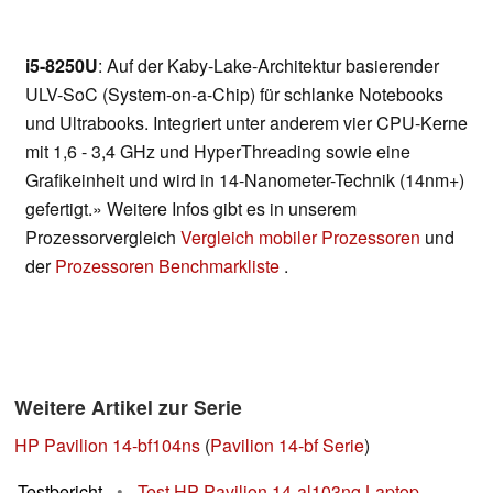
i5-8250U
: Auf der Kaby-Lake-Architektur basierender
ULV-SoC (System-on-a-Chip) für schlanke Notebooks
und Ultrabooks. Integriert unter anderem vier CPU-Kerne
mit 1,6 - 3,4 GHz und HyperThreading sowie eine
Grafikeinheit und wird in 14-Nanometer-Technik (14nm+)
gefertigt.» Weitere Infos gibt es in unserem
Prozessorvergleich
Vergleich mobiler Prozessoren
und
der
Prozessoren Benchmarkliste
.
Weitere Artikel zur Serie
HP Pavilion 14-bf104ns
(
Pavilion 14-bf Serie
)
Testbericht
•
Test HP Pavilion 14-al103ng Laptop