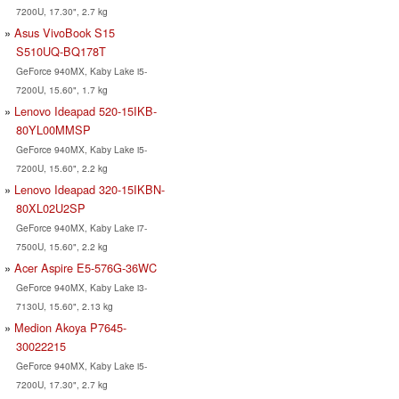
7200U, 17.30", 2.7 kg
Asus VivoBook S15
S510UQ-BQ178T
GeForce 940MX, Kaby Lake i5-
7200U, 15.60", 1.7 kg
Lenovo Ideapad 520-15IKB-
80YL00MMSP
GeForce 940MX, Kaby Lake i5-
7200U, 15.60", 2.2 kg
Lenovo Ideapad 320-15IKBN-
80XL02U2SP
GeForce 940MX, Kaby Lake i7-
7500U, 15.60", 2.2 kg
Acer Aspire E5-576G-36WC
GeForce 940MX, Kaby Lake i3-
7130U, 15.60", 2.13 kg
Medion Akoya P7645-
30022215
GeForce 940MX, Kaby Lake i5-
7200U, 17.30", 2.7 kg