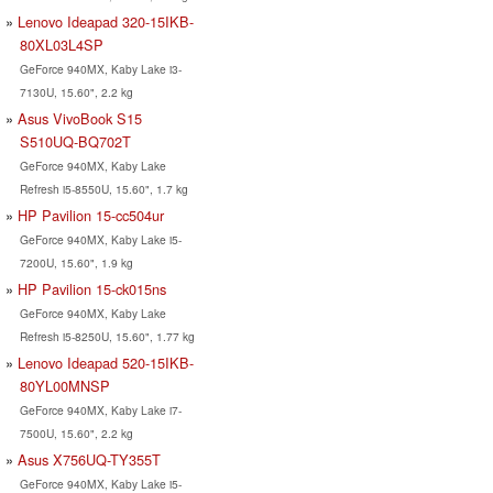
Lenovo Ideapad 320-15IKB-
80XL03L4SP
GeForce 940MX, Kaby Lake i3-
7130U, 15.60", 2.2 kg
Asus VivoBook S15
S510UQ-BQ702T
GeForce 940MX, Kaby Lake
Refresh i5-8550U, 15.60", 1.7 kg
HP Pavilion 15-cc504ur
GeForce 940MX, Kaby Lake i5-
7200U, 15.60", 1.9 kg
HP Pavilion 15-ck015ns
GeForce 940MX, Kaby Lake
Refresh i5-8250U, 15.60", 1.77 kg
Lenovo Ideapad 520-15IKB-
80YL00MNSP
GeForce 940MX, Kaby Lake i7-
7500U, 15.60", 2.2 kg
Asus X756UQ-TY355T
GeForce 940MX, Kaby Lake i5-