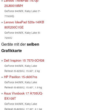
Lenovo ThinkPad T470p-
20J60018MH
GeForce 940MX, Kaby Lake i7-
7700HQ
Lenovo IdeaPad 520s-14IKB
80X200C1GE
GeForce 940MX, Kaby Lake i5-
7200U
Geräte mit der
selben
Grafikkarte
Dell Inspiron 15 7570-0CH38
GeForce 940MX, Kaby Lake
Refresh i5-8250U, 15.60", 2 kg
HP Pavilion 15-ck007ns
GeForce 940MX, Kaby Lake
Refresh i5-8550U, 15.60", 1.9 kg
Asus Vivobook 17 A705UQ-
BX109T
GeForce 940MX, Kaby Lake
Refresh i5-8250U, 17.30", 2.1 kg