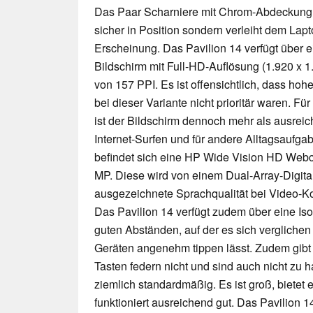
Das Paar Scharniere mit Chrom-Abdeckung h
sicher in Position sondern verleiht dem La
Erscheinung. Das Pavilion 14 verfügt über 
Bildschirm mit Full-HD-Auflösung (1.920 x 1.
von 157 PPI. Es ist offensichtlich, dass ho
bei dieser Variante nicht prioritär waren. F
ist der Bildschirm dennoch mehr als ausre
Internet-Surfen und für andere Alltagsaufga
befindet sich eine HP Wide Vision HD Webc
MP. Diese wird von einem Dual-Array-Digital
ausgezeichnete Sprachqualität bei Video-Kon
Das Pavilion 14 verfügt zudem über eine Isol
guten Abständen, auf der es sich verglichen
Geräten angenehm tippen lässt. Zudem gibt
Tasten federn nicht und sind auch nicht zu h
ziemlich standardmäßig. Es ist groß, bietet 
funktioniert ausreichend gut. Das Pavilion 1