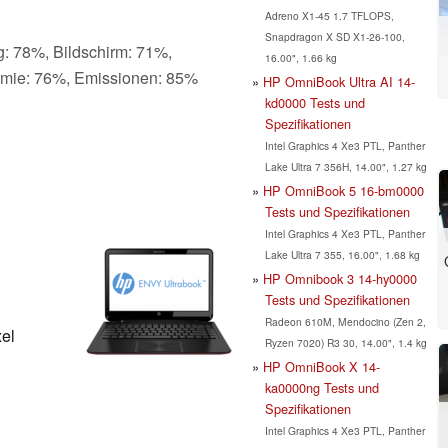
Adreno X1-45 1.7 TFLOPS,
Snapdragon X SD X1-26-100,
g: 78%, Bildschirm: 71%,
16.00", 1.66 kg
omie: 76%, Emissionen: 85%
HP OmniBook Ultra AI 14-
kd0000 Tests und
Spezifikationen
Intel Graphics 4 Xe3 PTL, Panther
Lake Ultra 7 356H, 14.00", 1.27 kg
HP OmniBook 5 16-bm0000
Tests und Spezifikationen
Intel Graphics 4 Xe3 PTL, Panther
Lake Ultra 7 355, 16.00", 1.68 kg
HP Omnibook 3 14-hy0000
Tests und Spezifikationen
Radeon 610M, Mendocino (Zen 2,
xel
Ryzen 7020) R3 30, 14.00", 1.4 kg
HP OmniBook X 14-
ka0000ng Tests und
Spezifikationen
Intel Graphics 4 Xe3 PTL, Panther