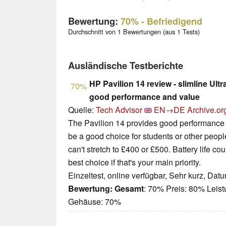
Bewertung:
70%
- Befriedigend
Durchschnitt von 1 Bewertungen (aus 1 Tests)
Ausländische Testberichte
HP Pavilion 14 review - slimline Ul
70%
good performance and value
Quelle:
Tech Advisor
EN→DE
Archive.or
The Pavilion 14 provides good performance
be a good choice for students or other peop
can't stretch to £400 or £500. Battery life coul
best choice if that's your main priority.
Einzeltest, online verfügbar, Sehr kurz, Dat
Bewertung:
Gesamt
: 70% Preis: 80% Leis
Gehäuse: 70%