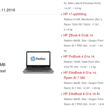
N), Alder Lake-N Processor N150,
14.00", 1.45 kg
2.11.2016
HP 17-cp2000ng
Radeon 610M, Mendocino (Zen 2,
Ryzen 7020) R3 7320U, 17.30",
2.19 kg
HP ZBook 8 G1ak 14
Radeon 880M, Strix / Gorgon Point
Ryzen AI 7 PRO 360, 14.00", 1.44
kg
HP ProBook 4 G1a 14
Radeon 780M, Hawk Point (Zen
 MB
4/4c) R7 250, 14.00", 1.4 kg
ixel
HP EliteBook 8 G1a 14,
Ryzen AI 7 350
Radeon 860M, Strix / Gorgon Point
Ryzen AI 7 350, 14.00", 1.39 kg
HP EliteBook 8 G1a 16 AI
Radeon 860M, Strix / Gorgon Point
Ryzen AI 7 PRO 350, 16.00", 1.919