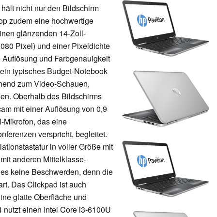
ält nicht nur den Bildschirm
ptop zudem eine hochwertige
einen glänzenden 14-Zoll-
080 Pixel) und einer Pixeldichte
he Auflösung und Farbgenauigkeit
ür ein typisches Budget-Notebook
ichend zum Video-Schauen,
ben. Oberhalb des Bildschirms
am mit einer Auflösung von 0,9
-Mikrofon, das eine
ferenzen verspricht, begleitet.
ationstastatur in voller Größe mit
 mit anderen Mittelklasse-
 es keine Beschwerden, denn die
art. Das Clickpad ist auch
eine glatte Oberfläche und
4 nutzt einen Intel Core i3-6100U