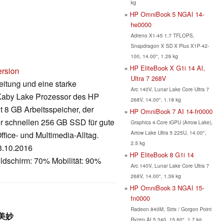
kg
HP OmniBook 5 NGAI 14-
he0000
Adreno X1-45 1.7 TFLOPS,
Snapdragon X SD X Plus X1P-42-
100, 14.00", 1.29 kg
HP EliteBook X G1i 14 AI,
ersion
Ultra 7 268V
beitung und eine starke
Arc 140V, Lunar Lake Core Ultra 7
7 Kaby Lake Prozessor des HP
268V, 14.00", 1.18 kg
t 8 GB Arbeitsspeicher, der
HP OmniBook 7 AI 14-fr0000
r schnellen 256 GB SSD für gute
Graphics 4-Core iGPU (Arrow Lake),
Arrow Lake Ultra 5 225U, 14.00",
fice- und Multimedia-Alltag.
2.5 kg
28.10.2016
HP EliteBook 8 G1i 14
ldschirm: 70% Mobilität: 90%
Arc 140V, Lunar Lake Core Ultra 7
268V, 14.00", 1.39 kg
HP OmniBook 3 NGAI 15-
fn0000
Radeon 840M, Strix / Gorgon Point
美妙
Ryzen AI 5 340, 15.60", 1.7 kg