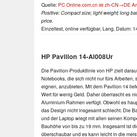
Quelle:
PC Online.com.cn
zh-CN→DE
Ar
Positive: Compact size; light weight; long ba
price.
Einzeltest, online verfügbar, Lang, Datum: 
HP Pavilion 14-Al008Ur
Die Pavilion-Produktlinie von HP zielt darau
Notebooks, die sich nicht nur fürs Arbeiten,
eignen, anzubieten. Mit dem Pavilion 14 li
Wert für wenig Geld. Daher überrascht es nic
Aluminium-Rahmen verfügt. Obwohl es hauptsä
das Design nicht insgesamt schlecht. Die B
und der Laptop wiegt mit allen seinen Kompo
Bauhöhe von bis zu 19 mm. Insgesamt ist di
überschaubar und es kann leicht in die mei