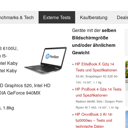
nchmarks & Tech
Externe Tests
Kaufberatung
Deal
Geräte mit der
selben
Bildschirmgröße
und/oder ähnlichem
i3 6100U,
Gewicht
 i5-
ntel Kaby
HP EliteBook X G2q 14
Tests und Spezifikationen
ntel Kaby
X2-90, Snapdragon X2 X2E-90-
100, 14.00", 1.1 kg
HD Graphics 520, Intel HD
HP ProBook 4 G2a 14 Tests
VIDIA GeForce 940MX
und Spezifikationen
Radeon 860M, Strix / Gorgon Point
, 1.8kg
Ryzen AI 7 450, 14.00", 1.41 kg
HP OmniBook 3 AI 16-
bz0000wu – Tests und
technische Daten