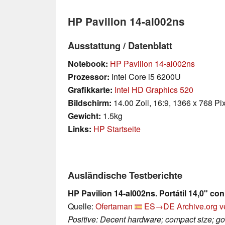
HP Pavilion 14-al002ns
Ausstattung / Datenblatt
Notebook:
HP Pavilion 14-al002ns
Prozessor:
Intel Core i5 6200U
Grafikkarte:
Intel HD Graphics 520
Bildschirm:
14.00 Zoll, 16:9, 1366 x 768 Pi
Gewicht:
1.5kg
Links:
HP Startseite
Ausländische Testberichte
HP Pavilion 14-al002ns. Portátil 14,0" co
Quelle:
Ofertaman
ES→DE
Archive.org v
Positive: Decent hardware; compact size; goo