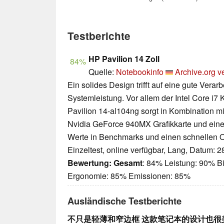
Testberichte
HP Pavilion 14 Zoll
84%
Quelle:
Notebookinfo
Archive.org v
Ein solides Design trifft auf eine gute Verar
Systemleistung. Vor allem der Intel Core i
Pavilion 14-al104ng sorgt in Kombination mi
Nvidia GeForce 940MX Grafikkarte und eine
Werte in Benchmarks und einen schnellen Of
Einzeltest, online verfügbar, Lang, Datum: 
Bewertung:
Gesamt
: 84% Leistung: 90% Bi
Ergonomie: 85% Emissionen: 85%
Ausländische Testberichte
不只是轻薄和窄边框 这款笔记本的设计也很