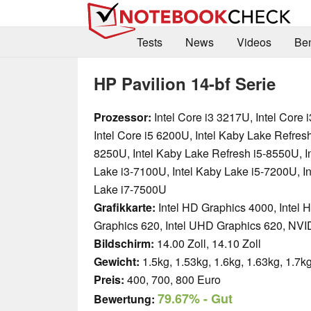
Tests
News
Videos
Be
HP Pavilion 14-bf Serie
Prozessor:
Intel Core i3 3217U, Intel Core 
Intel Core i5 6200U, Intel Kaby Lake Refresh
8250U, Intel Kaby Lake Refresh i5-8550U, I
Lake i3-7100U, Intel Kaby Lake i5-7200U, I
Lake i7-7500U
Grafikkarte:
Intel HD Graphics 4000, Intel 
Graphics 620, Intel UHD Graphics 620, N
Bildschirm:
14.00 Zoll, 14.10 Zoll
Gewicht:
1.5kg, 1.53kg, 1.6kg, 1.63kg, 1.7kg
Preis:
400, 700, 800 Euro
79.67%
- Gut
Bewertung: