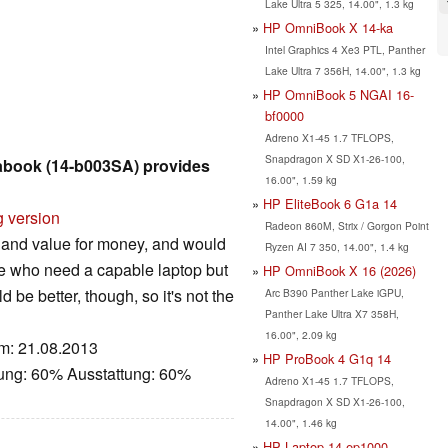
Lake Ultra 5 325, 14.00", 1.3 kg
HP OmniBook X 14-ka
Intel Graphics 4 Xe3 PTL, Panther
Lake Ultra 7 356H, 14.00", 1.3 kg
HP OmniBook 5 NGAI 16-
bf0000
Adreno X1-45 1.7 TFLOPS,
Snapdragon X SD X1-26-100,
trabook (14-b003SA) provides
16.00", 1.59 kg
HP EliteBook 6 G1a 14
g version
Radeon 860M, Strix / Gorgon Point
 and value for money, and would
Ryzen AI 7 350, 14.00", 1.4 kg
le who need a capable laptop but
HP OmniBook X 16 (2026)
d be better, though, so it's not the
Arc B390 Panther Lake iGPU,
Panther Lake Ultra X7 358H,
16.00", 2.09 kg
um: 21.08.2013
HP ProBook 4 G1q 14
tung: 60% Ausstattung: 60%
Adreno X1-45 1.7 TFLOPS,
Snapdragon X SD X1-26-100,
14.00", 1.46 kg
HP Laptop 14-ep1000