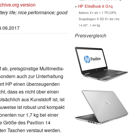
chive.org version
HP EliteBook 6 G1q
ttery life; nice performance; good
Adreno X1-45 1.7 TFLOPS,
Snapdragon X SD X1-26-100,
14.00", 1.44 kg
14.06.2017
Preisvergleich
f ab, preisgünstige Multimedia-
 sondern auch zur Unterhaltung
efert HP einen überzeugenden
ht, dass es nicht über einen
chlich aus Kunststoff ist, ist
auweise ist robust und kompakt
nenten nur 1,7 kg bei einer
e Größe des Pavilion 14
sten Taschen verstaut werden.