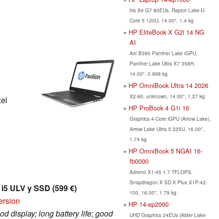
Iris Xe G7 80EUs, Raptor Lake-U
Core 5 120U, 14.00", 1.4 kg
HP EliteBook X G2i 14 NG
AI
Arc B390 Panther Lake iGPU,
Panther Lake Ultra X7 358H,
14.00", 0.998 kg
HP OmniBook Ultra 14 2026
X2-90, unknown, 14.00", 1.27 kg
xel
HP ProBook 4 G1i 16
Graphics 4-Core iGPU (Arrow Lake),
Arrow Lake Ultra 5 225U, 16.00",
1.74 kg
HP OmniBook 5 NGAI 16-
fb0000
Adreno X1-45 1.7 TFLOPS,
Snapdragon X SD X Plus X1P-42-
n i5 ULV y SSD (599 €)
100, 16.00", 1.79 kg
ersion
HP 14-ep2000
d display; long battery life; good
UHD Graphics 24EUs (Alder Lake-