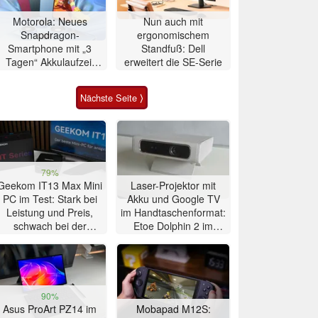
Motorola: Neues
Nun auch mit
Snapdragon-
ergonomischem
Smartphone mit „3
Standfuß: Dell
Tagen“ Akkulaufzeit
erweitert die SE-Serie
vorgestellt
Nächste Seite ⟩
79%
Geekom IT13 Max Mini
Laser-Projektor mit
PC im Test: Stark bei
Akku und Google TV
Leistung und Preis,
im Handtaschenformat:
schwach bei der
Etoe Dolphin 2 im
Kühlung
Praxis-Test
90%
Asus ProArt PZ14 im
Mobapad M12S: