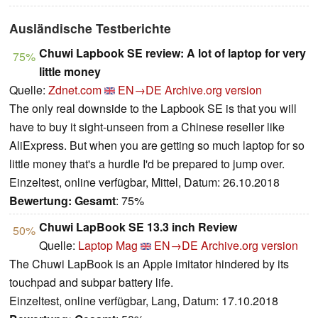
Ausländische Testberichte
Chuwi Lapbook SE review: A lot of laptop for very
75%
little money
Quelle:
Zdnet.com
EN→DE
Archive.org version
The only real downside to the Lapbook SE is that you will
have to buy it sight-unseen from a Chinese reseller like
AliExpress. But when you are getting so much laptop for so
little money that's a hurdle I'd be prepared to jump over.
Einzeltest, online verfügbar, Mittel, Datum: 26.10.2018
Bewertung:
Gesamt
: 75%
Chuwi LapBook SE 13.3 inch Review
50%
Quelle:
Laptop Mag
EN→DE
Archive.org version
The Chuwi LapBook is an Apple imitator hindered by its
touchpad and subpar battery life.
Einzeltest, online verfügbar, Lang, Datum: 17.10.2018