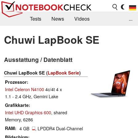
Tests
News
Videos
...
Benchmarks & Tech
Externe Tests
Chuwi LapBook SE
Kaufberatung
Deals
Suche
Jobs
Ausstattung / Datenblatt
Forum
Chuwi LapBook SE (
LapBook Serie
)
Prozessor
Intel Celeron N4100
4c/4t 4 x
1.1 - 2.4 GHz, Gemini Lake
Grafikkarte
Intel UHD Graphics 600
, shared
Memory, 6286
RAM
4 GB
, LPDDR4 Dual-Channel
Bildschirm