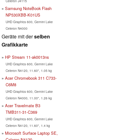
Celeron J4115
Samsung NoteBook Flash
NP530XBB-K01US
UHD Graphics 600, Gemini Lake
Celeron N4000
Geräte mit der
selben
Grafikkarte
HP Stream 11-ak0013ns
UHD Graphics 600, Gemini Lake
Celeron N4120, 11.60", 1.05 kg
Acer Chromebook 311 C733-
C6M8
UHD Graphics 600, Gemini Lake
Celeron N4000, 11.00", 1.26 kg
Acer Travelmate B3
TMB311-31-C369
UHD Graphics 600, Gemini Lake
Celeron N4120, 11.60", 1.4 kg
Microsoft Surface Laptop SE,
Celeron N4120