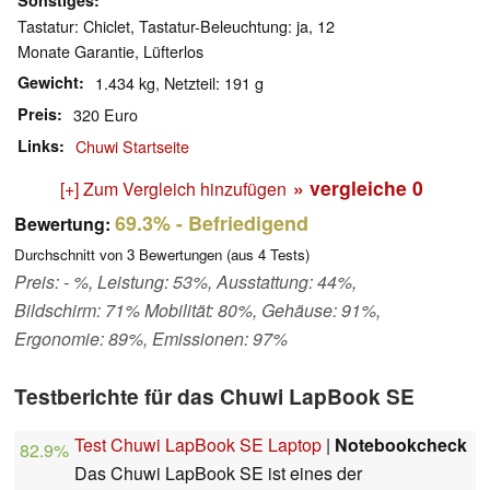
Sonstiges
Tastatur: Chiclet, Tastatur-Beleuchtung: ja, 12
Monate Garantie, Lüfterlos
Gewicht
1.434 kg, Netzteil: 191 g
Preis
320 Euro
Links
Chuwi Startseite
» vergleiche
0
[+] Zum Vergleich hinzufügen
69.3%
- Befriedigend
Bewertung:
Durchschnitt von
3
Bewertungen (aus
4
Tests)
Preis: - %, Leistung: 53%, Ausstattung: 44%,
Bildschirm: 71% Mobilität: 80%, Gehäuse: 91%,
Ergonomie: 89%, Emissionen: 97%
Testberichte für das Chuwi LapBook SE
Test Chuwi LapBook SE Laptop
|
Notebookcheck
82.9%
Das Chuwi LapBook SE ist eines der