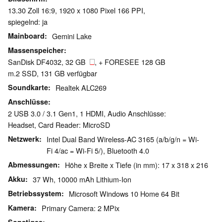
13.30 Zoll 16:9, 1920 x 1080 Pixel 166 PPI,
spiegelnd: ja
Mainboard
Gemini Lake
Massenspeicher
SanDisk DF4032, 32 GB
, + FORESEE 128 GB
m.2 SSD, 131 GB verfügbar
Soundkarte
Realtek ALC269
Anschlüsse
2 USB 3.0 / 3.1 Gen1, 1 HDMI, Audio Anschlüsse:
Headset, Card Reader: MicroSD
Netzwerk
Intel Dual Band Wireless-AC 3165 (a/b/g/n = Wi-
Fi 4/ac = Wi-Fi 5/), Bluetooth 4.0
Abmessungen
Höhe x Breite x Tiefe (in mm): 17 x 318 x 216
Akku
37 Wh, 10000 mAh Lithium-Ion
Betriebssystem
Microsoft Windows 10 Home 64 Bit
Kamera
Primary Camera: 2 MPix