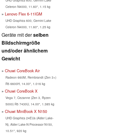
UHD Graphics 600, Gemini Lake
Celeron N4000, 11.60", 1.15 kg
Lenovo Flex 6-11IGM
UHD Graphics 600, Gemini Lake
Celeron N4000, 11.60", 1.25 kg
Geräte mit der
selben
Bildschirmgröße
und/oder ähnlichem
Gewicht
Chuwi CoreBook Air
Radeon 660M, Rembrandt (Zen 3+)
R5 6600H, 14.00", 1.016 kg
Chuwi CoreBook X
Vega 7, Cezanne (Zen 3, Ryzen
5000) R5 7430U, 14.00", 1.385 kg
Chuwi MiniBook X N150
UHD Graphics 24EUs (Alder Lake-
N), Alder Lake-N Processor N150,
10.51", 920 kg