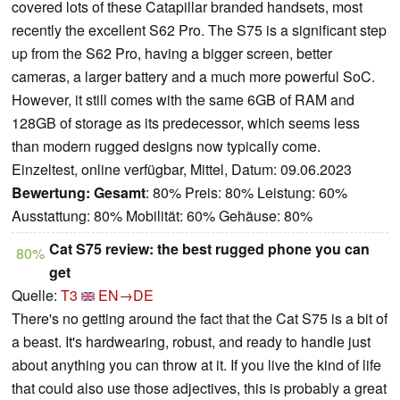
covered lots of these Catapillar branded handsets, most
recently the excellent S62 Pro. The S75 is a significant step
up from the S62 Pro, having a bigger screen, better
cameras, a larger battery and a much more powerful SoC.
However, it still comes with the same 6GB of RAM and
128GB of storage as its predecessor, which seems less
than modern rugged designs now typically come.
Einzeltest, online verfügbar, Mittel, Datum: 09.06.2023
Bewertung:
Gesamt
: 80% Preis: 80% Leistung: 60%
Ausstattung: 80% Mobilität: 60% Gehäuse: 80%
Cat S75 review: the best rugged phone you can
80%
get
Quelle:
T3
EN→DE
There's no getting around the fact that the Cat S75 is a bit of
a beast. It's hardwearing, robust, and ready to handle just
about anything you can throw at it. If you live the kind of life
that could also use those adjectives, this is probably a great