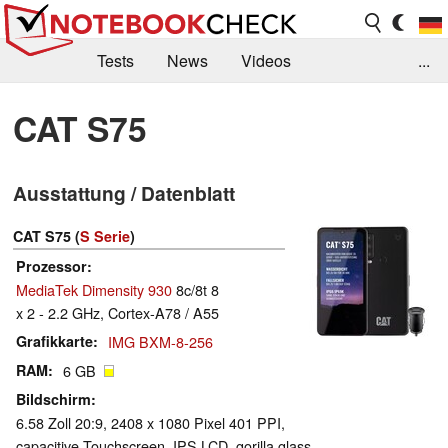
Tests
News
Videos
...
Benchmarks & Tech
Externe Tests
CAT S75
Kaufberatung
Deals
Suche
Jobs
Ausstattung / Datenblatt
Forum
CAT S75 (
S Serie
)
Prozessor
MediaTek Dimensity 930
8c/8t 8
x 2 - 2.2 GHz, Cortex-A78 / A55
Grafikkarte
IMG BXM-8-256
RAM
6 GB
Bildschirm
6.58 Zoll 20:9, 2408 x 1080 Pixel 401 PPI,
capacitive Touchscreen, IPS LCD, gorilla glass