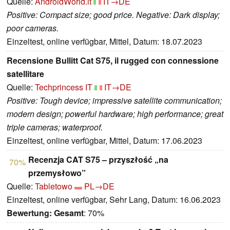
Quelle:
AndroidWorld.it
IT→DE
Positive: Compact size; good price. Negative: Dark display;
poor cameras.
Einzeltest, online verfügbar, Mittel, Datum: 18.07.2023
Recensione Bullitt Cat S75, il rugged con connessione
satellitare
Quelle:
Techprincess IT
IT→DE
Positive: Tough device; impressive satellite communication;
modern design; powerful hardware; high performance; great
triple cameras; waterproof.
Einzeltest, online verfügbar, Mittel, Datum: 17.06.2023
Recenzja CAT S75 – przyszłość „na
70%
przemysłowo”
Quelle:
Tabletowo
PL→DE
Einzeltest, online verfügbar, Sehr Lang, Datum: 16.06.2023
Bewertung:
Gesamt
: 70%