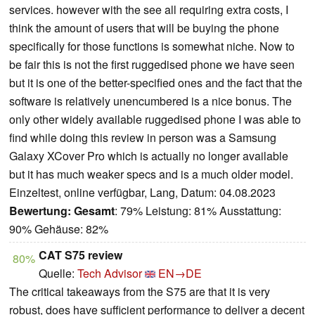
services. however with the see all requiring extra costs, I
think the amount of users that will be buying the phone
specifically for those functions is somewhat niche. Now to
be fair this is not the first ruggedised phone we have seen
but it is one of the better-specified ones and the fact that the
software is relatively unencumbered is a nice bonus. The
only other widely available ruggedised phone I was able to
find while doing this review in person was a Samsung
Galaxy XCover Pro which is actually no longer available
but it has much weaker specs and is a much older model.
Einzeltest, online verfügbar, Lang, Datum: 04.08.2023
Bewertung:
Gesamt
: 79% Leistung: 81% Ausstattung:
90% Gehäuse: 82%
CAT S75 review
80%
Quelle:
Tech Advisor
EN→DE
The critical takeaways from the S75 are that it is very
robust, does have sufficient performance to deliver a decent