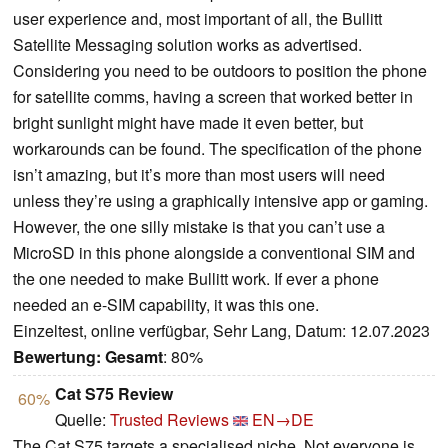
user experience and, most important of all, the Bullitt
Satellite Messaging solution works as advertised.
Considering you need to be outdoors to position the phone
for satellite comms, having a screen that worked better in
bright sunlight might have made it even better, but
workarounds can be found. The specification of the phone
isn’t amazing, but it’s more than most users will need
unless they’re using a graphically intensive app or gaming.
However, the one silly mistake is that you can’t use a
MicroSD in this phone alongside a conventional SIM and
the one needed to make Bullitt work. If ever a phone
needed an e-SIM capability, it was this one.
Einzeltest, online verfügbar, Sehr Lang, Datum: 12.07.2023
Bewertung:
Gesamt
: 80%
Cat S75 Review
60%
Quelle:
Trusted Reviews
EN→DE
The Cat S75 targets a specialised niche. Not everyone is