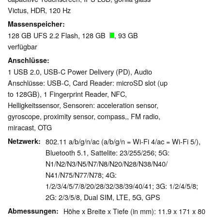
Victus, HDR, 120 Hz
Massenspeicher
128 GB UFS 2.2 Flash, 128 GB
, 93 GB
verfügbar
Anschlüsse
1 USB 2.0, USB-C Power Delivery (PD), Audio
Anschlüsse: USB-C, Card Reader: microSD slot (up
to 128GB), 1 Fingerprint Reader, NFC,
Helligkeitssensor, Sensoren: acceleration sensor,
gyroscope, proximity sensor, compass,, FM radio,
miracast, OTG
Netzwerk
802.11 a/b/g/n/ac (a/b/g/n = Wi-Fi 4/ac = Wi-Fi 5/),
Bluetooth 5.1, Sattelite: 23/255/256; 5G:
N1/N2/N3/N5/N7/N8/N20/N28/N38/N40/
N41/N75/N77/N78; 4G:
1/2/3/4/5/7/8/20/28/32/38/39/40/41; 3G: 1/2/4/5/8;
2G: 2/3/5/8, Dual SIM, LTE, 5G, GPS
Abmessungen
Höhe x Breite x Tiefe (in mm): 11.9 x 171 x 80