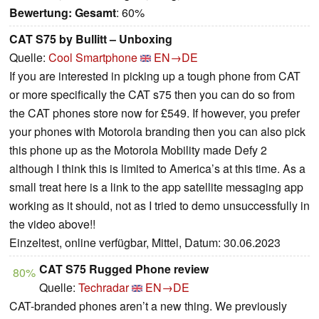
Bewertung:
Gesamt
: 60%
CAT S75 by Bullitt – Unboxing
Quelle:
Cool Smartphone
EN→DE
If you are interested in picking up a tough phone from CAT
or more specifically the CAT s75 then you can do so from
the CAT phones store now for £549. If however, you prefer
your phones with Motorola branding then you can also pick
this phone up as the Motorola Mobility made Defy 2
although I think this is limited to America’s at this time. As a
small treat here is a link to the app satellite messaging app
working as it should, not as I tried to demo unsuccessfully in
the video above!!
Einzeltest, online verfügbar, Mittel, Datum: 30.06.2023
CAT S75 Rugged Phone review
80%
Quelle:
Techradar
EN→DE
CAT-branded phones aren’t a new thing. We previously