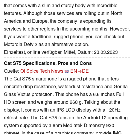
that comes with a slim and sturdy body with incredible
features. Although those services are rolling out in North
America and Europe, the company is expanding its
services to other regions in the upcoming months. However,
if you want a traditional rugged phone, you can check out
Motorola Defy 2 as an alternative option.
Einzeltest, online verfügbar, Mittel, Datum: 23.03.2023
Cat S75 Specifications, Pros and Cons
Quelle:
OI Spice Tech News
EN→DE
The Cat S75 smartphone is a rugged phone that offers
concrete drop resistance, water/dust resistance and Gorilla
Glass Victus protection. This phone has a 6.6 inches Full
HD screen and weighs around 268 g. Talking about the
display, it comes with an IPS LCD display with a 120Hz
refresh rate. The Cat S75 runs on the Android 12 operating
system supported by a 6nm Mediatek Dimensity 930
chipset. In the case of a graphics company, provide IMG