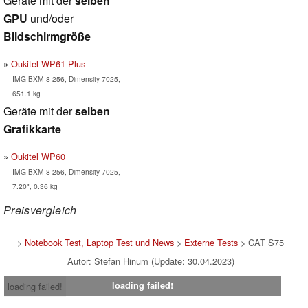
Geräte mit der
selben
GPU
und/oder
Bildschirmgröße
Oukitel WP61 Plus
IMG BXM-8-256, Dimensity 7025,
651.1 kg
Geräte mit der
selben
Grafikkarte
Oukitel WP60
IMG BXM-8-256, Dimensity 7025,
7.20", 0.36 kg
Preisvergleich
>
Notebook Test, Laptop Test und News
>
Externe Tests
> CAT S75
Autor: Stefan Hinum (Update: 30.04.2023)
loading failed!
loading failed!