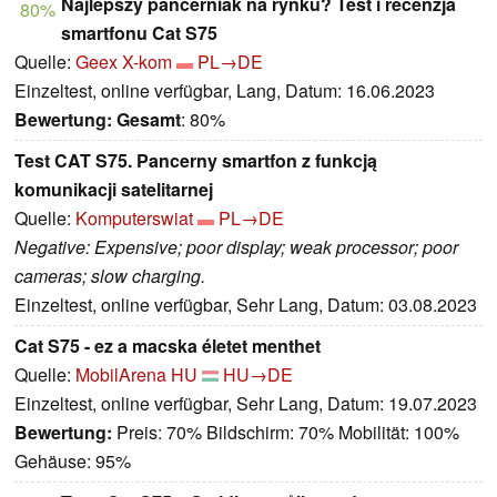
Najlepszy pancerniak na rynku? Test i recenzja
80%
smartfonu Cat S75
Quelle:
Geex X-kom
PL→DE
Einzeltest, online verfügbar, Lang, Datum: 16.06.2023
Bewertung:
Gesamt
: 80%
Test CAT S75. Pancerny smartfon z funkcją
komunikacji satelitarnej
Quelle:
Komputerswiat
PL→DE
Negative: Expensive; poor display; weak processor; poor
cameras; slow charging.
Einzeltest, online verfügbar, Sehr Lang, Datum: 03.08.2023
Cat S75 - ez a macska életet menthet
Quelle:
MobilArena HU
HU→DE
Einzeltest, online verfügbar, Sehr Lang, Datum: 19.07.2023
Bewertung:
Preis: 70% Bildschirm: 70% Mobilität: 100%
Gehäuse: 95%