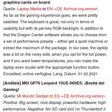
graphics cards on board
Quelle:
Laptop Media
EN→DE
Archive.org version
As far as the gaming experience goes, we were pretty
satisfied. The keyboard is great, not only in terms of
usability but with its per-key RGB backlight. In addition to
that the Dragon Center software allows you to choose from
a set of performance presets – either get a quiet machine or
extract the maximum of the package. In our case, the laptop
was a bit on the noisy side, when you opt for the full power,
and if you want lower temperatures, you can make the
laptop even louder with the appropriate function button.
Einzeltest, online verfügbar, Lang, Datum: 01.02.2021
[Análisis] MSI GP76 Leopard 10UE-060ES: ¡Bestia del
Gaming!
Quelle:
Mi Mundo Gadget
ES→DE
Archive.org version
Positive: Big screen; nice display; powerful hardware; high
performance. Negative: No SD card slot; no Thunderbolt 3