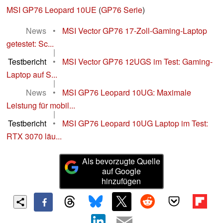
MSI GP76 Leopard 10UE
(
GP76 Serie
)
News
•
MSI Vector GP76 17-Zoll-Gaming-Laptop
getestet: Sc...
|
Testbericht
•
MSI Vector GP76 12UGS im Test: Gaming-
Laptop auf S...
|
News
•
MSI GP76 Leopard 10UG: Maximale
Leistung für mobil...
|
Testbericht
•
MSI GP76 Leopard 10UG Laptop im Test:
RTX 3070 läu...
Als bevorzugte Quelle
auf Google
hinzufügen