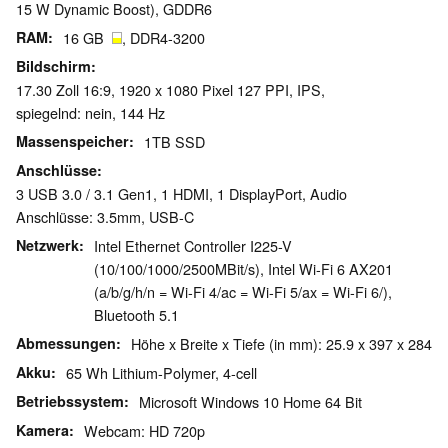
15 W Dynamic Boost), GDDR6
RAM
16 GB
, DDR4-3200
Bildschirm
17.30 Zoll 16:9, 1920 x 1080 Pixel 127 PPI, IPS,
spiegelnd: nein, 144 Hz
Massenspeicher
1TB SSD
Anschlüsse
3 USB 3.0 / 3.1 Gen1, 1 HDMI, 1 DisplayPort, Audio
Anschlüsse: 3.5mm, USB-C
Netzwerk
Intel Ethernet Controller I225-V
(10/100/1000/2500MBit/s), Intel Wi-Fi 6 AX201
(a/b/g/h/n = Wi-Fi 4/ac = Wi-Fi 5/ax = Wi-Fi 6/),
Bluetooth 5.1
Abmessungen
Höhe x Breite x Tiefe (in mm): 25.9 x 397 x 284
Akku
65 Wh Lithium-Polymer, 4-cell
Betriebssystem
Microsoft Windows 10 Home 64 Bit
Kamera
Webcam: HD 720p