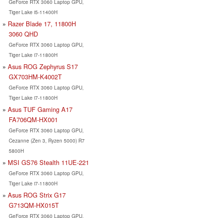
GeForce RTX 3060 Laptop GPU,
Tiger Lake i5-11400H
Razer Blade 17, 11800H
3060 QHD
GeForce RTX 3060 Laptop GPU,
Tiger Lake i7-11800H
Asus ROG Zephyrus S17
GX703HM-K4002T
GeForce RTX 3060 Laptop GPU,
Tiger Lake i7-11800H
Asus TUF Gaming A17
FA706QM-HX001
GeForce RTX 3060 Laptop GPU,
Cezanne (Zen 3, Ryzen 5000) R7
5800H
MSI GS76 Stealth 11UE-221
GeForce RTX 3060 Laptop GPU,
Tiger Lake i7-11800H
Asus ROG Strix G17
G713QM-HX015T
GeForce RTX 3060 Laptop GPU,