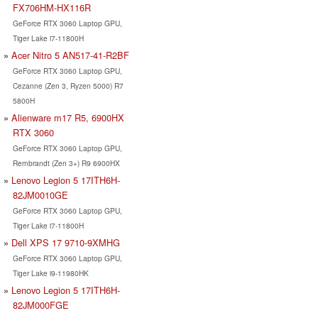
FX706HM-HX116R
GeForce RTX 3060 Laptop GPU,
Tiger Lake i7-11800H
Acer Nitro 5 AN517-41-R2BF
GeForce RTX 3060 Laptop GPU,
Cezanne (Zen 3, Ryzen 5000) R7
5800H
Alienware m17 R5, 6900HX
RTX 3060
GeForce RTX 3060 Laptop GPU,
Rembrandt (Zen 3+) R9 6900HX
Lenovo Legion 5 17ITH6H-
82JM0010GE
GeForce RTX 3060 Laptop GPU,
Tiger Lake i7-11800H
Dell XPS 17 9710-9XMHG
GeForce RTX 3060 Laptop GPU,
Tiger Lake i9-11980HK
Lenovo Legion 5 17ITH6H-
82JM000FGE