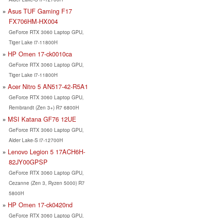
Asus TUF Gaming F17
FX706HM-HX004
GeForce RTX 3060 Laptop GPU,
Tiger Lake i7-11800H
HP Omen 17-ck0010ca
GeForce RTX 3060 Laptop GPU,
Tiger Lake i7-11800H
Acer Nitro 5 AN517-42-R5A1
GeForce RTX 3060 Laptop GPU,
Rembrandt (Zen 3+) R7 6800H
MSI Katana GF76 12UE
GeForce RTX 3060 Laptop GPU,
Alder Lake-S i7-12700H
Lenovo Legion 5 17ACH6H-
82JY00GPSP
GeForce RTX 3060 Laptop GPU,
Cezanne (Zen 3, Ryzen 5000) R7
5800H
HP Omen 17-ck0420nd
GeForce RTX 3060 Laptop GPU,