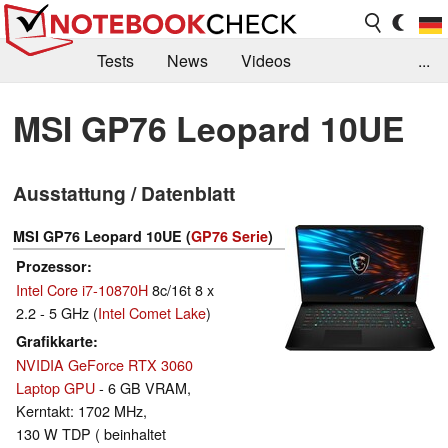
Tests
News
Videos
...
Benchmarks & Tech
Externe Tests
MSI GP76 Leopard 10UE
Kaufberatung
Deals
Suche
Jobs
Ausstattung / Datenblatt
Forum
MSI GP76 Leopard 10UE (
GP76 Serie
)
Prozessor
Intel Core i7-10870H
8c/16t 8 x
2.2 - 5 GHz (
Intel Comet Lake
)
Grafikkarte
NVIDIA GeForce RTX 3060
Laptop GPU
- 6 GB VRAM,
Kerntakt: 1702 MHz,
130 W TDP ( beinhaltet