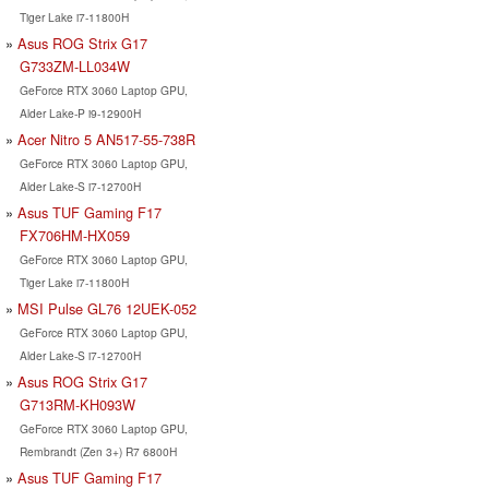
Tiger Lake i7-11800H
Asus ROG Strix G17
G733ZM-LL034W
GeForce RTX 3060 Laptop GPU,
Alder Lake-P i9-12900H
Acer Nitro 5 AN517-55-738R
GeForce RTX 3060 Laptop GPU,
Alder Lake-S i7-12700H
Asus TUF Gaming F17
FX706HM-HX059
GeForce RTX 3060 Laptop GPU,
Tiger Lake i7-11800H
MSI Pulse GL76 12UEK-052
GeForce RTX 3060 Laptop GPU,
Alder Lake-S i7-12700H
Asus ROG Strix G17
G713RM-KH093W
GeForce RTX 3060 Laptop GPU,
Rembrandt (Zen 3+) R7 6800H
Asus TUF Gaming F17