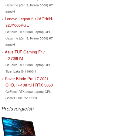
Cezanne (Zen 3, Ryzen 5000) R7
5800H
Lenovo Legion 5 17ACH6H-
82JY000PGE
GeForce RTX 3060 Laptop GPU,
Cezanne (Zen 3, Ryzen 5000) R7
5800H
Asus TUF Gaming F17
FX706HM
GeForce RTX 3060 Laptop GPU,
Tiger Lake i9-11900H
Razer Blade Pro 17 2021
QHD, i7-10875H RTX 3060
GeForce RTX 3060 Laptop GPU,
Comet Lake i7-10875H
Preisvergleich