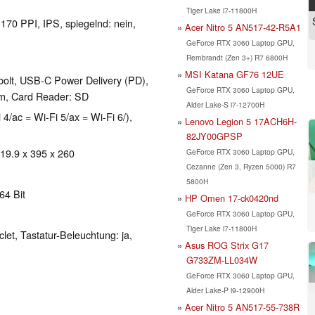
Tiger Lake i7-11800H
 170 PPI, IPS, spiegelnd: nein,
Acer Nitro 5 AN517-42-R5A1
GeForce RTX 3060 Laptop GPU,
Rembrandt (Zen 3+) R7 6800H
MSI Katana GF76 12UE
bolt, USB-C Power Delivery (PD),
GeForce RTX 3060 Laptop GPU,
m, Card Reader: SD
Alder Lake-S i7-12700H
 4/ac = Wi-Fi 5/ax = Wi-Fi 6/),
Lenovo Legion 5 17ACH6H-
82JY00GPSP
 19.9 x 395 x 260
GeForce RTX 3060 Laptop GPU,
Cezanne (Zen 3, Ryzen 5000) R7
5800H
64 Bit
HP Omen 17-ck0420nd
GeForce RTX 3060 Laptop GPU,
Tiger Lake i7-11800H
clet, Tastatur-Beleuchtung: ja,
Asus ROG Strix G17
G733ZM-LL034W
GeForce RTX 3060 Laptop GPU,
Alder Lake-P i9-12900H
Acer Nitro 5 AN517-55-738R