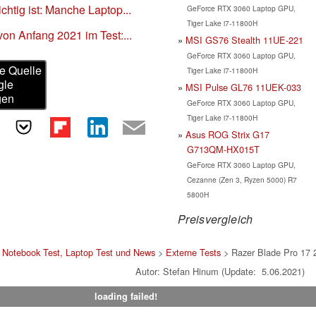
htig ist: Manche Laptop...
GeForce RTX 3060 Laptop GPU,
Tiger Lake i7-11800H
on Anfang 2021 im Test:...
MSI GS76 Stealth 11UE-221
GeForce RTX 3060 Laptop GPU,
e Quelle
Tiger Lake i7-11800H
gle
MSI Pulse GL76 11UEK-033
gen
GeForce RTX 3060 Laptop GPU,
Tiger Lake i7-11800H
Asus ROG Strix G17
G713QM-HX015T
GeForce RTX 3060 Laptop GPU,
Cezanne (Zen 3, Ryzen 5000) R7
5800H
Preisvergleich
>
Notebook Test, Laptop Test und News
>
Externe Tests
> Razer Blade Pro 17
Autor: Stefan Hinum (Update: 5.06.2021)
loading failed!