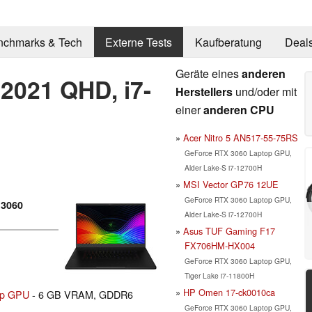
nchmarks & Tech
Externe Tests
Kaufberatung
Deal
Geräte eines
anderen
 2021 QHD, i7-
Herstellers
und/oder mit
einer
anderen CPU
Acer Nitro 5 AN517-55-75RS
GeForce RTX 3060 Laptop GPU,
Alder Lake-S i7-12700H
MSI Vector GP76 12UE
GeForce RTX 3060 Laptop GPU,
 3060
Alder Lake-S i7-12700H
Asus TUF Gaming F17
FX706HM-HX004
GeForce RTX 3060 Laptop GPU,
Tiger Lake i7-11800H
HP Omen 17-ck0010ca
op GPU
- 6 GB VRAM, GDDR6
GeForce RTX 3060 Laptop GPU,