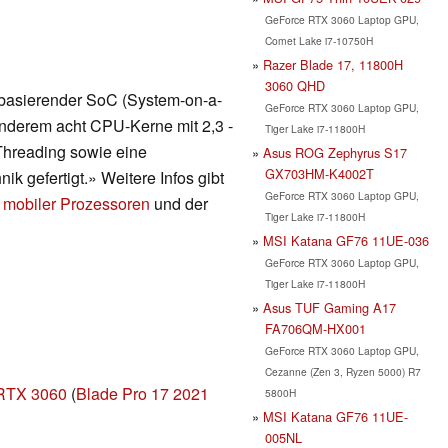
GeForce RTX 3060 Laptop GPU,
Comet Lake i7-10750H
Razer Blade 17, 11800H
3060 QHD
 basierender SoC (System-on-a-
GeForce RTX 3060 Laptop GPU,
 anderem acht CPU-Kerne mit 2,3 -
Tiger Lake i7-11800H
Threading sowie eine
Asus ROG Zephyrus S17
GX703HM-K4002T
ik gefertigt.» Weitere Infos gibt
GeForce RTX 3060 Laptop GPU,
 mobiler Prozessoren
und der
Tiger Lake i7-11800H
MSI Katana GF76 11UE-036
GeForce RTX 3060 Laptop GPU,
Tiger Lake i7-11800H
Asus TUF Gaming A17
FA706QM-HX001
GeForce RTX 3060 Laptop GPU,
Cezanne (Zen 3, Ryzen 5000) R7
 RTX 3060
(
Blade Pro 17 2021
5800H
MSI Katana GF76 11UE-
005NL