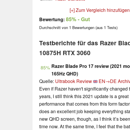
[+] Zum Vergleich hinzufügen
85%
- Gut
Bewertung:
Durchschnitt von
1
Bewertungen (aus
1
Tests)
Testberichte für das Razer Bla
10875H RTX 3060
Razer Blade Pro 17 review (2021 mo
85%
165Hz QHD)
Quelle:
Ultrabook Review
EN→DE
Archi
Even if Razer haven't significantly changed 
years, I still think this 2021 update is a great
performance that comes from this form factor
does an excellent job keeping everything sta
new QHD screen, though, as I think it’s been 
time now. At the same time, I feel that the ba