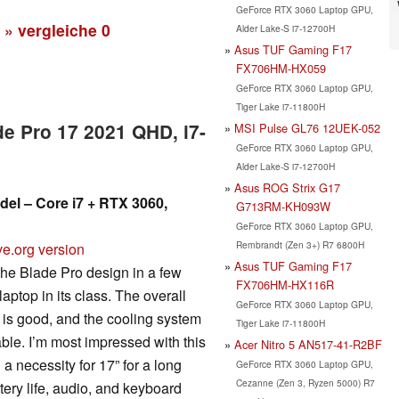
GeForce RTX 3060 Laptop GPU,
» vergleiche
0
Alder Lake-S i7-12700H
Asus TUF Gaming F17
FX706HM-HX059
GeForce RTX 3060 Laptop GPU,
Tiger Lake i7-11800H
de Pro 17 2021 QHD, i7-
MSI Pulse GL76 12UEK-052
GeForce RTX 3060 Laptop GPU,
Alder Lake-S i7-12700H
Asus ROG Strix G17
del – Core i7 + RTX 3060,
G713RM-KH093W
GeForce RTX 3060 Laptop GPU,
Rembrandt (Zen 3+) R7 6800H
ve.org version
Asus TUF Gaming F17
the Blade Pro design in a few
FX706HM-HX116R
 laptop in its class. The overall
GeForce RTX 3060 Laptop GPU,
 is good, and the cooling system
Tiger Lake i7-11800H
ble. I’m most impressed with this
Acer Nitro 5 AN517-41-R2BF
a necessity for 17” for a long
GeForce RTX 3060 Laptop GPU,
Cezanne (Zen 3, Ryzen 5000) R7
ttery life, audio, and keyboard