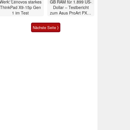
Werk: Lenovos starkes
GB RAM für 1.899 US-
ThinkPad X9-15p Gen
Dollar – Testbericht
1 im Test
zum Asus ProArt PX13
2026 Convertible
Nächste Seite ⟩