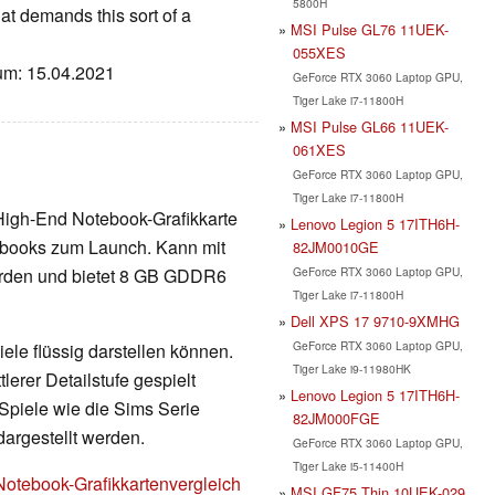
5800H
at demands this sort of a
MSI Pulse GL76 11UEK-
055XES
tum: 15.04.2021
GeForce RTX 3060 Laptop GPU,
Tiger Lake i7-11800H
MSI Pulse GL66 11UEK-
061XES
GeForce RTX 3060 Laptop GPU,
Tiger Lake i7-11800H
High-End Notebook-Grafikkarte
Lenovo Legion 5 17ITH6H-
tebooks zum Launch. Kann mit
82JM0010GE
GeForce RTX 3060 Laptop GPU,
erden und bietet 8 GB GDDR6
Tiger Lake i7-11800H
Dell XPS 17 9710-9XMHG
GeForce RTX 3060 Laptop GPU,
ele flüssig darstellen können.
Tiger Lake i9-11980HK
erer Detailstufe gespielt
Lenovo Legion 5 17ITH6H-
Spiele wie die Sims Serie
82JM000FGE
dargestellt werden.
GeForce RTX 3060 Laptop GPU,
Tiger Lake i5-11400H
Notebook-Grafikkartenvergleich
MSI GF75 Thin 10UEK-029