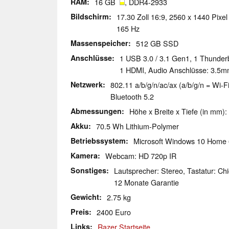
RAM
16 GB
, DDR4-2933
Bildschirm
17.30 Zoll 16:9, 2560 x 1440 Pixel
165 Hz
Massenspeicher
512 GB SSD
Anschlüsse
1 USB 3.0 / 3.1 Gen1, 1 Thunder
1 HDMI, Audio Anschlüsse: 3.5m
Netzwerk
802.11 a/b/g/n/ac/ax (a/b/g/n = Wi-Fi
Bluetooth 5.2
Abmessungen
Höhe x Breite x Tiefe (in mm):
Akku
70.5 Wh Lithium-Polymer
Betriebssystem
Microsoft Windows 10 Home 
Kamera
Webcam: HD 720p IR
Sonstiges
Lautsprecher: Stereo, Tastatur: Chi
12 Monate Garantie
Gewicht
2.75 kg
Preis
2400 Euro
Links
Razer Startseite