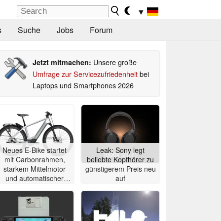
▼
s
Suche
Jobs
Forum
Unsere große
Jetzt mitmachen:
Umfrage zur Servicezufriedenheit
bei
Laptops und Smartphones 2026
Neues E-Bike startet
Leak: Sony legt
mit Carbonrahmen,
beliebte Kopfhörer zu
starkem Mittelmotor
günstigerem Preis neu
und automatischer
auf
Schaltung