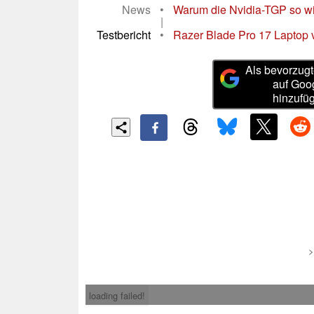
News
•
Warum die Nvidia-TGP so wic
|
Testbericht
•
Razer Blade Pro 17 Laptop v
Als bevorzugt
auf Goo
hinzufü
loading failed!