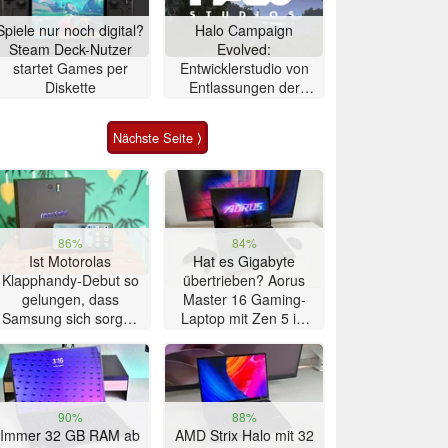
Spiele nur noch digital?
Halo Campaign
Steam Deck-Nutzer
Evolved:
startet Games per
Entwicklerstudio von
Diskette
Entlassungen der
Xbox-Sparte betroffen
Nächste Seite ⟩
86%
84%
Ist Motorolas
Hat es Gigabyte
Klapphandy-Debut so
übertrieben? Aorus
gelungen, dass
Master 16 Gaming-
Samsung sich sorgen
Laptop mit Zen 5 im
muss? – Razr Fold
Test
Smartphone im Test
90%
88%
Immer 32 GB RAM ab
AMD Strix Halo mit 32