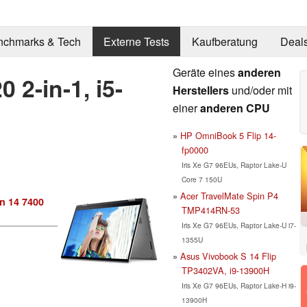
nchmarks & Tech
Externe Tests
Kaufberatung
Deal
Geräte eines
anderen
0 2-in-1, i5-
Herstellers
und/oder mit
einer
anderen CPU
HP OmniBook 5 Flip 14-
fp0000
Iris Xe G7 96EUs, Raptor Lake-U
Core 7 150U
Acer TravelMate Spin P4
n 14 7400
TMP414RN-53
Iris Xe G7 96EUs, Raptor Lake-U i7-
1355U
Asus Vivobook S 14 Flip
TP3402VA, i9-13900H
Iris Xe G7 96EUs, Raptor Lake-H i9-
13900H