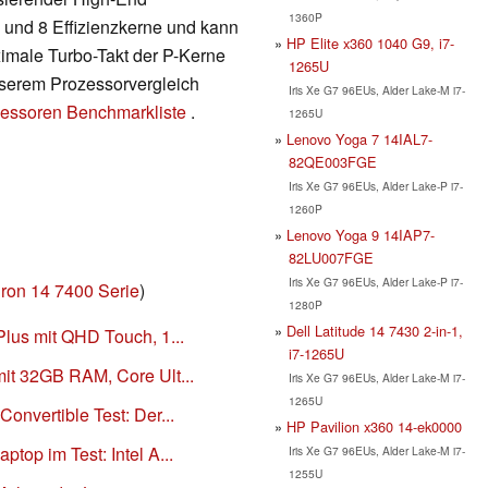
1360P
 und 8 Effizienzkerne und kann
HP Elite x360 1040 G9, i7-
ximale Turbo-Takt der P-Kerne
1265U
unserem Prozessorvergleich
Iris Xe G7 96EUs, Alder Lake-M i7-
essoren Benchmarkliste
.
1265U
Lenovo Yoga 7 14IAL7-
82QE003FGE
Iris Xe G7 96EUs, Alder Lake-P i7-
1260P
Lenovo Yoga 9 14IAP7-
82LU007FGE
Iris Xe G7 96EUs, Alder Lake-P i7-
iron 14 7400 Serie
)
1280P
Dell Latitude 14 7430 2-in-1,
 Plus mit QHD Touch, 1...
i7-1265U
mit 32GB RAM, Core Ult...
Iris Xe G7 96EUs, Alder Lake-M i7-
1265U
Convertible Test: Der...
HP Pavilion x360 14-ek0000
ptop im Test: Intel A...
Iris Xe G7 96EUs, Alder Lake-M i7-
1255U