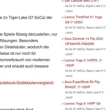
Dell Latitude 9440 2-in-1
Iris Xe G7 96EUs, Raptor Lake-U i7-
1365U
Lenovo ThinkPad X1 Yoga
rte (in Tiger-Lake G7 SoCs) der
G8 i7-1355U
Iris Xe G7 96EUs, Raptor Lake-U i7-
1355U
 Spiele flüssig darzustellen, nur
Asus Zenbook 14 Flip 2023
Auflösungen. Besonders
UP3404VA-KN026W
en Detailstufen, wodurch die
Iris Xe G7 96EUs, Raptor Lake-P i7-
lasse ist nur noch für
1360P
Stromverbrauch von modernen
Lenovo Yoga 9 14IRP8, i7-
1360P
nger und erlaubt auch bessere
Iris Xe G7 96EUs, Raptor Lake-P i7-
1360P
Asus ExpertBook B5 Flip
Notebook-Grafikkartenvergleich
B5402F, i7-1260P
Iris Xe G7 96EUs, Alder Lake-P i7-
1260P
Lenovo Yoga 9 14IRP G8
Iris Xe G7 96EUs, Raptor Lake-P i7-
asierender High-End