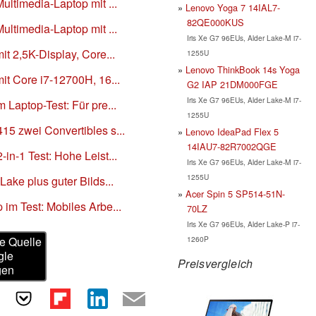
ultimedia-Laptop mit ...
Lenovo Yoga 7 14IAL7-
82QE000KUS
ultimedia-Laptop mit ...
Iris Xe G7 96EUs, Alder Lake-M i7-
it 2,5K-Display, Core...
1255U
Lenovo ThinkBook 14s Yoga
mit Core i7-12700H, 16...
G2 IAP 21DM000FGE
Iris Xe G7 96EUs, Alder Lake-M i7-
 Laptop-Test: Für pre...
1255U
15 zwei Convertibles s...
Lenovo IdeaPad Flex 5
14IAU7-82R7002QGE
in-1 Test: Hohe Leist...
Iris Xe G7 96EUs, Alder Lake-M i7-
1255U
Lake plus guter Bilds...
Acer Spin 5 SP514-51N-
 im Test: Mobiles Arbe...
70LZ
Iris Xe G7 96EUs, Alder Lake-P i7-
1260P
e Quelle
gle
Preisvergleich
gen