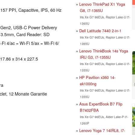
Lenovo ThinkPad X1 Yoga
 157 PPI, Capacitive, IPS, 60 Hz
G8, i7-1365U
Iris Xe G7 96EUs, Raptor Lake-U i7-
1365U
1 Gen2, USB-C Power Delivery
Dell Latitude 7440 2-in-1
: 3.5mm, Card Reader: SD
Iris Xe G7 96EUs, Raptor Lake-U i7-
-Fi 4/ac = Wi-Fi 5/ax = Wi-Fi 6/
1365U
Lenovo ThinkBook 14s Yoga
IRU G3, i7-1355U
 17.86 x 314 x 227.5
Iris Xe G7 96EUs, Raptor Lake-U i7-
1355U
HP Pavilion x360 14-
ek1000ng
ra
Iris Xe G7 96EUs, Raptor Lake-U i7-
iclet, 12 Monate Garantie
1355U
Asus ExpertBook B7 Flip
B7402FBA
Iris Xe G7 96EUs, Alder Lake-P i7-
1260P
Lenovo Yoga 7 14IRL8, i7-