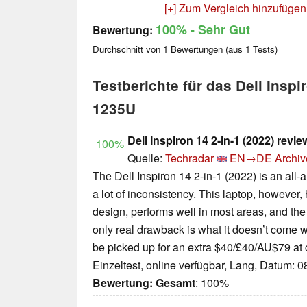
[+] Zum Vergleich hinzufügen
100%
- Sehr Gut
Bewertung:
Durchschnitt von
1
Bewertungen (aus
1
Tests)
Testberichte für das Dell Inspir
1235U
Dell Inspiron 14 2-in-1 (2022) revie
100%
Quelle:
Techradar
EN→DE
Archiv
The Dell Inspiron 14 2-in-1 (2022) is an all-
a lot of inconsistency. This laptop, however, 
design, performs well in most areas, and the 
only real drawback is what it doesn’t come wi
be picked up for an extra $40/£40/AU$79 at 
Einzeltest, online verfügbar, Lang, Datum: 
Bewertung:
Gesamt
: 100%