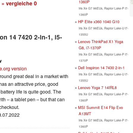
1360P
» vergleiche
0
Iris Xe G7 96EUs, Raptor Lake-P i7-
1360P
HP Elite x360 1040 G10
Iris Xe G7 96EUs, Raptor Lake-U i7-
1355U
on 14 7420 2-in-1, i5-
Lenovo ThinkPad X1 Yoga
G8, i7-1370P
Iris Xe G7 96EUs, Raptor Lake-P i7-
w
1370P
Dell Inspiron 14 7430 2-in-1
e.org version
Iris Xe G7 96EUs, Raptor Lake-U i7-
around great deal in a market with
1355U
has an attractive price, good
Lenovo Yoga 7 14IRL8
battery life is quite good. The
Iris Xe G7 96EUs, Raptor Lake-P i7-
th – a tablet pen – but that can
1360P
checkout.
MSI Summit E14 Flip Evo
A13MT
08.07.2022
Iris Xe G7 96EUs, Raptor Lake-P i7-
1360P