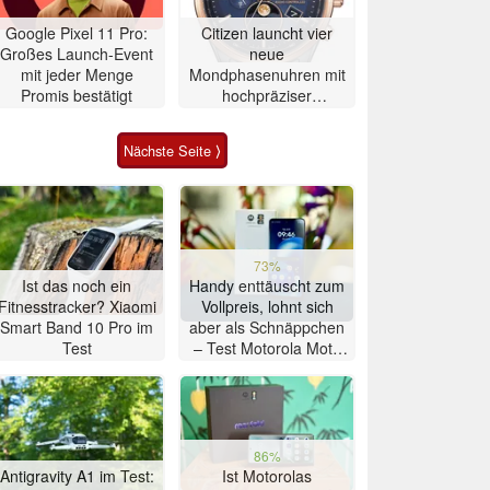
Google Pixel 11 Pro:
Citizen launcht vier
Großes Launch-Event
neue
mit jeder Menge
Mondphasenuhren mit
Promis bestätigt
hochpräziser
Atomzeitmessung
Nächste Seite ⟩
73%
Ist das noch ein
Handy enttäuscht zum
Fitnesstracker? Xiaomi
Vollpreis, lohnt sich
Smart Band 10 Pro im
aber als Schnäppchen
Test
– Test Motorola Moto
G47 Smartphone
86%
Antigravity A1 im Test:
Ist Motorolas