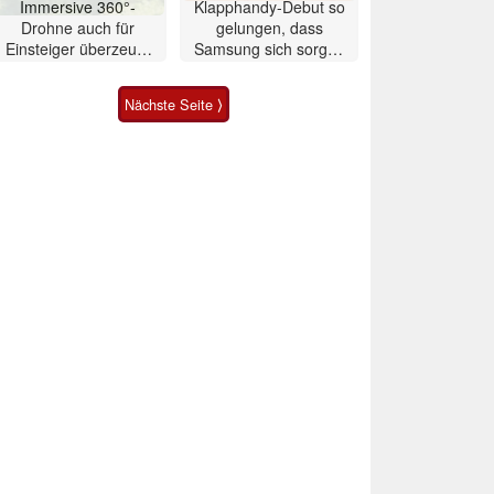
Immersive 360°-
Klapphandy-Debut so
Drohne auch für
gelungen, dass
Einsteiger überzeugt
Samsung sich sorgen
mit Einschränkungen
muss? – Razr Fold
Smartphone im Test
Nächste Seite ⟩