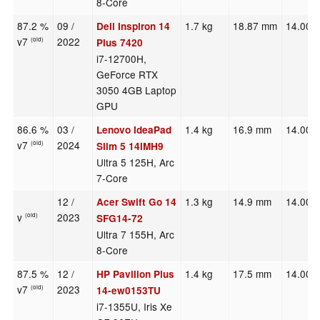
8-Core
87.2 %
09 /
1.7 kg
18.87 mm
14.00"
Dell Inspiron 14
v7
2022
(old)
Plus 7420
i7-12700H,
GeForce RTX
3050 4GB Laptop
GPU
86.6 %
03 /
1.4 kg
16.9 mm
14.00"
Lenovo IdeaPad
v7
2024
(old)
Slim 5 14IMH9
Ultra 5 125H, Arc
7-Core
12 /
1.3 kg
14.9 mm
14.00"
Acer Swift Go 14
v
2023
(old)
SFG14-72
Ultra 7 155H, Arc
8-Core
87.5 %
12 /
1.4 kg
17.5 mm
14.00"
HP Pavilion Plus
v7
2023
(old)
14-ew0153TU
i7-1355U, Iris Xe