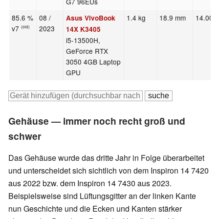
G7 96EUs
85.6 %
08 /
1.4 kg
18.9 mm
14.00"
Asus VivoBook
v7
2023
(old)
14X K3405
i5-13500H,
GeForce RTX
3050 4GB Laptop
GPU
Gehäuse — immer noch recht groß und
schwer
Das Gehäuse wurde das dritte Jahr in Folge überarbeitet
und unterscheidet sich sichtlich von dem Inspiron 14 7420
aus 2022 bzw. dem Inspiron 14 7430 aus 2023.
Beispielsweise sind Lüftungsgitter an der linken Kante
nun Geschichte und die Ecken und Kanten stärker