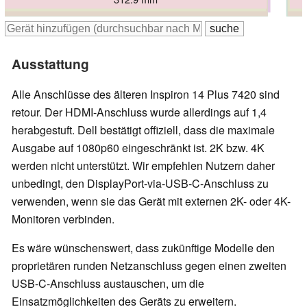
312 mm
317.1 mm
314 mm
314 mm
314 mm
Ausstattung
Alle Anschlüsse des älteren Inspiron 14 Plus 7420 sind
retour. Der HDMI-Anschluss wurde allerdings auf 1,4
herabgestuft. Dell bestätigt offiziell, dass die maximale
Ausgabe auf 1080p60 eingeschränkt ist. 2K bzw. 4K
werden nicht unterstützt. Wir empfehlen Nutzern daher
unbedingt, den DisplayPort-via-USB-C-Anschluss zu
verwenden, wenn sie das Gerät mit externen 2K- oder 4K-
Monitoren verbinden.
Es wäre wünschenswert, dass zukünftige Modelle den
proprietären runden Netzanschluss gegen einen zweiten
USB-C-Anschluss austauschen, um die
Einsatzmöglichkeiten des Geräts zu erweitern.