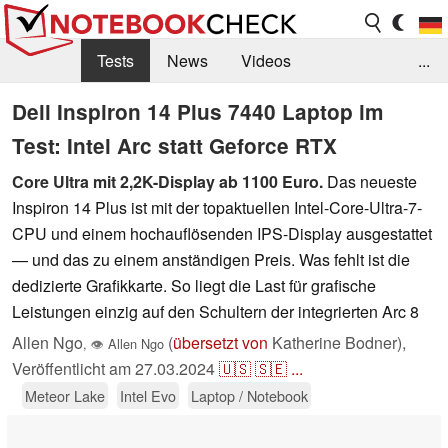
Tests
News
Videos
...
Benchmarks & Tech
Externe Tests
Dell Inspiron 14 Plus 7440 Laptop im
Test: Intel Arc statt Geforce RTX
Kaufberatung
Deals
Suche
Jobs
Core Ultra mit 2,2K-Display ab 1100 Euro.
Das neueste
Forum
Inspiron 14 Plus ist mit der topaktuellen Intel-Core-Ultra-7-
CPU und einem hochauflösenden IPS-Display ausgestattet
— und das zu einem anständigen Preis. Was fehlt ist die
dedizierte Grafikkarte. So liegt die Last für grafische
Leistungen einzig auf den Schultern der integrierten Arc 8
Allen Ngo
(
übersetzt von
Katherine Bodner),
,
👁
Allen Ngo
Veröffentlicht am
27.03.2024
🇺🇸
🇸🇪
...
Meteor Lake
Intel Evo
Laptop / Notebook