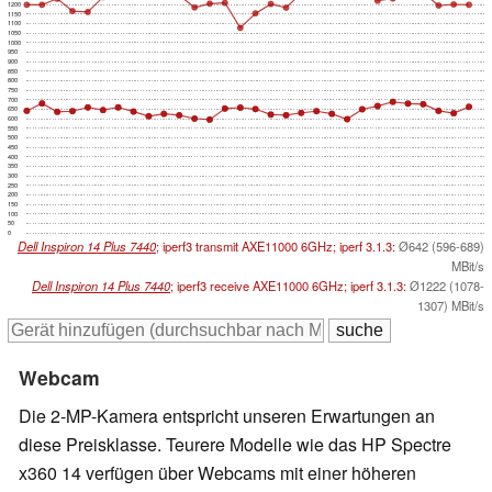
1200
1150
1100
1050
1000
950
900
850
800
750
700
650
600
550
500
450
400
350
300
250
200
150
100
50
0
Dell Inspiron 14 Plus 7440
; iperf3 transmit AXE11000 6GHz; iperf 3.1.3:
Ø642 (596-689)
MBit/s
Dell Inspiron 14 Plus 7440
; iperf3 receive AXE11000 6GHz; iperf 3.1.3:
Ø1222 (1078-
1307) MBit/s
Webcam
Die 2-MP-Kamera entspricht unseren Erwartungen an
diese Preisklasse. Teurere Modelle wie das HP Spectre
x360 14 verfügen über Webcams mit einer höheren