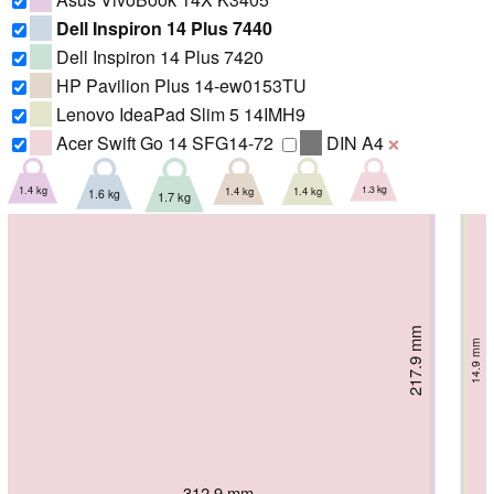
Dell Inspiron 14 Plus 7440
Dell Inspiron 14 Plus 7420
HP Pavilion Plus 14-ew0153TU
Lenovo IdeaPad Slim 5 14IMH9
Acer Swift Go 14 SFG14-72
DIN A4
❌
1.3 kg
1.4 kg
1.4 kg
1.4 kg
1.6 kg
1.7 kg
217.9 mm
226.56 mm
222.5 mm
227.5 mm
221 mm
14.9 mm
227 mm
16.9 mm
18.99 mm
18.9 mm
18.87 mm
17.5 mm
312.9 mm