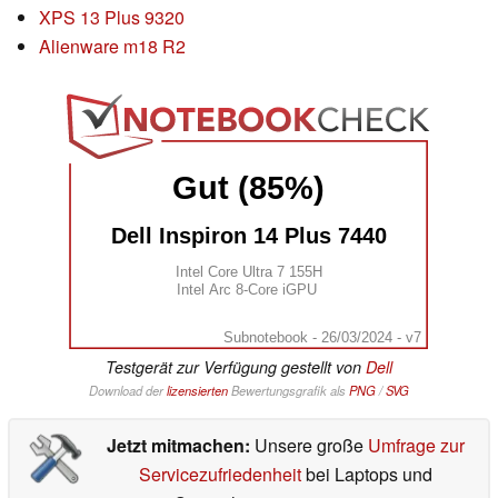
XPS 13 Plus 9320
Alienware m18 R2
Gut (85%)
Dell Inspiron 14 Plus 7440
Intel Core Ultra 7 155H
Intel Arc 8-Core iGPU
Subnotebook - 26/03/2024 - v7
Testgerät zur Verfügung gestellt von
Dell
Download der
lizensierten
Bewertungsgrafik als
PNG
/
SVG
Jetzt mitmachen:
Unsere große
Umfrage zur
Servicezufriedenheit
bei Laptops und