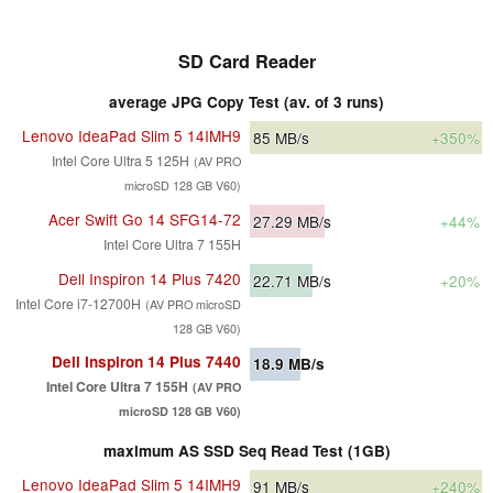
SD Card Reader
average JPG Copy Test (av. of 3 runs)
Lenovo IdeaPad Slim 5 14IMH9
85
MB/s
+350%
Intel Core Ultra 5 125H
(AV PRO
microSD 128 GB V60)
Acer Swift Go 14 SFG14-72
27.29
MB/s
+44%
Intel Core Ultra 7 155H
Dell Inspiron 14 Plus 7420
22.71
MB/s
+20%
Intel Core i7-12700H
(AV PRO microSD
128 GB V60)
Dell Inspiron 14 Plus 7440
18.9
MB/s
Intel Core Ultra 7 155H
(AV PRO
microSD 128 GB V60)
maximum AS SSD Seq Read Test (1GB)
Lenovo IdeaPad Slim 5 14IMH9
91
MB/s
+240%