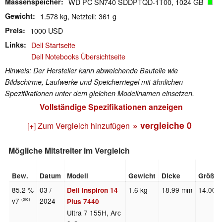
Massenspeicher
WD PC SN740 SDDPTQD-1T00, 1024 GB
Gewicht
1.578 kg, Netzteil: 361 g
Preis
1000 USD
Links
Dell Startseite
Dell Notebooks Übersichtseite
Hinweis: Der Hersteller kann abweichende Bauteile wie
Bildschirme, Laufwerke und Speicherriegel mit ähnlichen
Spezifikationen unter dem gleichen Modellnamen einsetzen.
Vollständige Spezifikationen anzeigen
» vergleiche
0
[+] Zum Vergleich hinzufügen
Mögliche Mitstreiter im Vergleich
Bew.
Datum
Modell
Gewicht
Dicke
Größe
85.2 %
03 /
1.6 kg
18.99 mm
14.00"
Dell Inspiron 14
v7
2024
(old)
Plus 7440
Ultra 7 155H, Arc