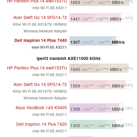
HP Pavilion Plus 14-ew0153TU
+27%
1663
MBit/s
min
max
(1418
- 1683
)
Intel Wi-Fi 6E AX211
Acer Swift Go 14 SFG14-72
+10%
1441
MBit/s
min
max
(726
- 1755
)
Killer Wi-Fi 6E AX1675i 160MHz
Wireless Network Adapter
Dell Inspiron 14 Plus 7440
1307
MBit/s
min
max
(1213
- 1395
)
Intel Wi-Fi 6E AX211
iperf3 transmit AXE11000 6GHz
HP Pavilion Plus 14-ew0153TU
+155%
1640
MBit/s
min
max
(840
- 1671
)
Intel Wi-Fi 6E AX211
Acer Swift Go 14 SFG14-72
+144%
1569
MBit/s
min
max
(1027
- 1730
)
Killer Wi-Fi 6E AX1675i 160MHz
Wireless Network Adapter
Asus VivoBook 14X K3405
+118%
1398
MBit/s
min
max
(1036
- 1510
)
Intel Wi-Fi 6E AX211
Dell Inspiron 14 Plus 7420
+103%
1305
MBit/s
min
max
(1032
- 1456
)
Intel Wi-Fi 6E AX211