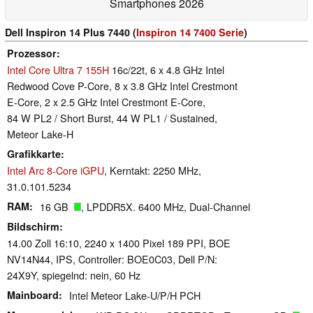
Smartphones 2026
Dell Inspiron 14 Plus 7440 (
Inspiron 14 7400 Serie
)
Prozessor
Intel Core Ultra 7 155H
16c/22t, 6 x 4.8 GHz Intel
Redwood Cove P-Core, 8 x 3.8 GHz Intel Crestmont
E-Core, 2 x 2.5 GHz Intel Crestmont E-Core,
84 W PL2 / Short Burst, 44 W PL1 / Sustained,
Meteor Lake-H
Grafikkarte
Intel Arc 8-Core iGPU
, Kerntakt: 2250 MHz,
31.0.101.5234
RAM
16 GB
, LPDDR5X. 6400 MHz, Dual-Channel
Bildschirm
14.00 Zoll 16:10, 2240 x 1400 Pixel 189 PPI, BOE
NV14N44, IPS, Controller: BOE0C03, Dell P/N:
24X9Y, spiegelnd: nein, 60 Hz
Mainboard
Intel Meteor Lake-U/P/H PCH