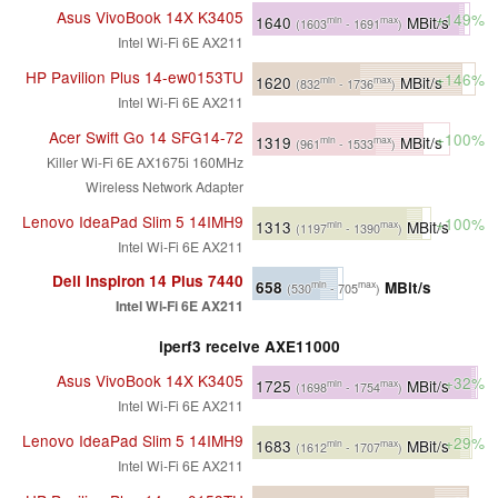
Asus VivoBook 14X K3405
+149%
1640
MBit/s
min
max
(1603
- 1691
)
Intel Wi-Fi 6E AX211
HP Pavilion Plus 14-ew0153TU
+146%
1620
MBit/s
min
max
(832
- 1736
)
Intel Wi-Fi 6E AX211
Acer Swift Go 14 SFG14-72
+100%
1319
MBit/s
min
max
(961
- 1533
)
Killer Wi-Fi 6E AX1675i 160MHz
Wireless Network Adapter
Lenovo IdeaPad Slim 5 14IMH9
+100%
1313
MBit/s
min
max
(1197
- 1390
)
Intel Wi-Fi 6E AX211
Dell Inspiron 14 Plus 7440
658
MBit/s
min
max
(530
- 705
)
Intel Wi-Fi 6E AX211
iperf3 receive AXE11000
Asus VivoBook 14X K3405
+32%
1725
MBit/s
min
max
(1698
- 1754
)
Intel Wi-Fi 6E AX211
Lenovo IdeaPad Slim 5 14IMH9
+29%
1683
MBit/s
min
max
(1612
- 1707
)
Intel Wi-Fi 6E AX211