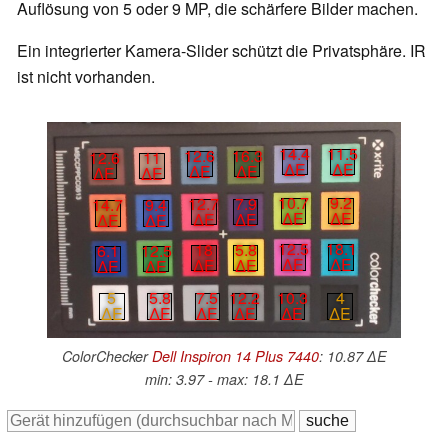
Auflösung von 5 oder 9 MP, die schärfere Bilder machen.
Ein integrierter Kamera-Slider schützt die Privatsphäre. IR
ist nicht vorhanden.
14.4
11.5
12.6
16.3
12.6
11
∆E
∆E
∆E
∆E
∆E
∆E
10.7
9.2
12.7
7.9
14.7
9.4
∆E
∆E
∆E
∆E
∆E
∆E
12.5
18.1
18
5.8
6.1
12.5
∆E
∆E
∆E
∆E
∆E
∆E
5
5.8
7.5
12.2
10.3
4
∆E
∆E
∆E
∆E
∆E
∆E
ColorChecker
Dell Inspiron 14 Plus 7440
: 10.87 ∆E
min: 3.97 - max: 18.1 ∆E