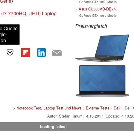
Serie
)
GeForce GTX 1050 Mobile
Asus GL503VD-DB74
0 (i7-7700HQ, UHD) Laptop
GeForce GTX 1050 Mobile
Preisvergleich
e Quelle
gle
gen
>
Notebook Test, Laptop Test und News
>
Externe Tests
>
Dell
> Dell
Autor: Stefan Hinum, 4.10.2017 (Update: 4.10.2
loading failed!