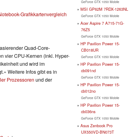
GeForce GTX 1050 Mobile
MSI GP62M 7RDX-1263NL
Notebook-Grafikkartenvergleich
GeForce GTX 1050 Mobile
Acer Aspire 7 A715-71G-
76Z5
GeForce GTX 1050 Mobile
HP Pavilion Power 15-
 basierender Quad-Core-
CB018UR
en vier CPU-Kernen (inkl. Hyper-
GeForce GTX 1050 Mobile
keinheit und wird im
HP Pavilion Power 15-
cb091nd
.» Weitere Infos gibt es in
GeForce GTX 1050 Mobile
ler Prozessoren
und der
HP Pavilion Power 15-
cb012no
GeForce GTX 1050 Mobile
HP Pavilion Power 15-
cb036ns
GeForce GTX 1050 Mobile
Asus Zenbook Pro
UX550VD-BN073T