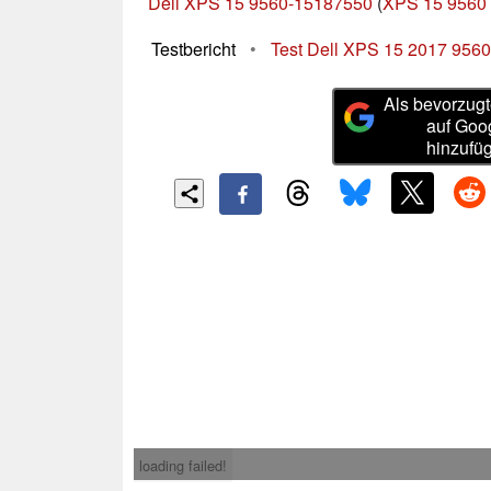
Dell XPS 15 9560-15187550
(
XPS 15 9560 
Testbericht
•
Test Dell XPS 15 2017 956
Als bevorzugt
auf Goo
hinzufü
loading failed!