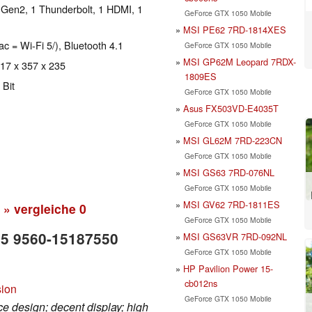
 Gen2, 1 Thunderbolt, 1 HDMI, 1
GeForce GTX 1050 Mobile
MSI PE62 7RD-1814XES
ac = Wi-Fi 5/), Bluetooth 4.1
GeForce GTX 1050 Mobile
MSI GP62M Leopard 7RDX-
 17 x 357 x 235
1809ES
 Bit
GeForce GTX 1050 Mobile
Asus FX503VD-E4035T
GeForce GTX 1050 Mobile
MSI GL62M 7RD-223CN
GeForce GTX 1050 Mobile
MSI GS63 7RD-076NL
GeForce GTX 1050 Mobile
MSI GV62 7RD-1811ES
» vergleiche
0
GeForce GTX 1050 Mobile
 15 9560-15187550
MSI GS63VR 7RD-092NL
GeForce GTX 1050 Mobile
HP Pavilion Power 15-
cb012ns
sion
GeForce GTX 1050 Mobile
ice design; decent display; high