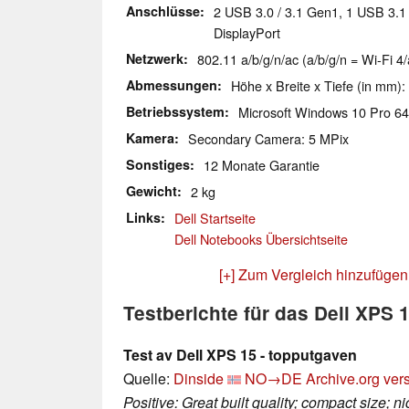
Anschlüsse
2 USB 3.0 / 3.1 Gen1, 1 USB 3.1
DisplayPort
Netzwerk
802.11 a/b/g/n/ac (a/b/g/n = Wi-Fi 4/
Abmessungen
Höhe x Breite x Tiefe (in mm):
Betriebssystem
Microsoft Windows 10 Pro 64
Kamera
Secondary Camera: 5 MPix
Sonstiges
12 Monate Garantie
Gewicht
2 kg
Links
Dell Startseite
Dell Notebooks Übersichtseite
[+] Zum Vergleich hinzufügen
Testberichte für das Dell XPS
Test av Dell XPS 15 - topputgaven
Quelle:
Dinside
NO→DE
Archive.org ver
Positive: Great built quality; compact size; n