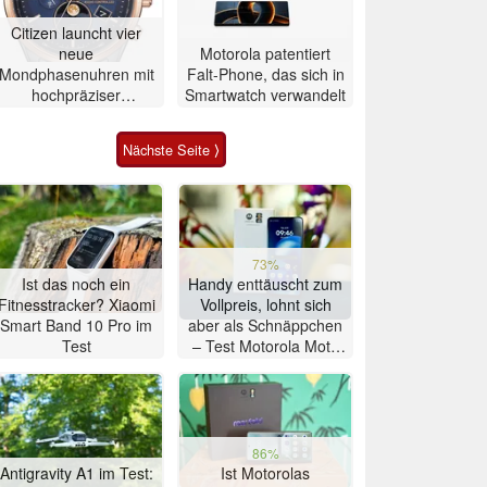
Citizen launcht vier
neue
Motorola patentiert
Mondphasenuhren mit
Falt-Phone, das sich in
hochpräziser
Smartwatch verwandelt
Atomzeitmessung
Nächste Seite ⟩
73%
Ist das noch ein
Handy enttäuscht zum
Fitnesstracker? Xiaomi
Vollpreis, lohnt sich
Smart Band 10 Pro im
aber als Schnäppchen
Test
– Test Motorola Moto
G47 Smartphone
86%
Antigravity A1 im Test:
Ist Motorolas