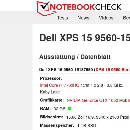
Tests
News
Videos
Be
Dell XPS 15 9560-1
Ausstattung / Datenblatt
Dell XPS 15 9560-15187550 (
XPS 15 9560 Seri
Prozessor
Intel Core i7-7700HQ
4c/8t 4 x 2.8 - 3.8 GHz,
Kaby Lake
Grafikkarte
NVIDIA GeForce GTX 1050 Mobil
RAM
32 GB
Bildschirm
15.60 Zoll 16:9, 3840 x 2160 Pixel
Massenspeicher
1 TB SSD