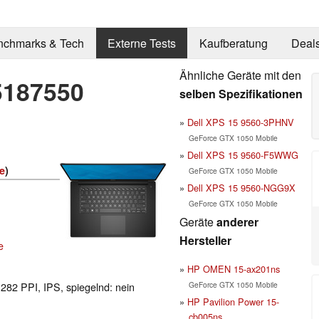
nchmarks & Tech
Externe Tests
Kaufberatung
Deal
Ähnliche Geräte mit den
5187550
selben Spezifikationen
Dell XPS 15 9560-3PHNV
GeForce GTX 1050 Mobile
Dell XPS 15 9560-F5WWG
e
)
GeForce GTX 1050 Mobile
Dell XPS 15 9560-NGG9X
GeForce GTX 1050 Mobile
Geräte
anderer
Hersteller
e
HP OMEN 15-ax201ns
GeForce GTX 1050 Mobile
 282 PPI, IPS, spiegelnd: nein
HP Pavilion Power 15-
cb005ns