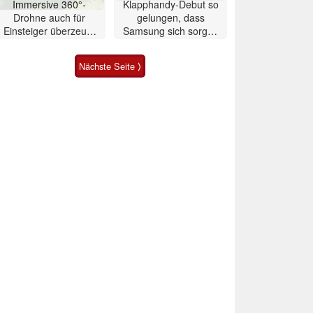
Immersive 360°-
Klapphandy-Debut so
Drohne auch für
gelungen, dass
Einsteiger überzeugt
Samsung sich sorgen
mit Einschränkungen
muss? – Razr Fold
Smartphone im Test
Nächste Seite ⟩