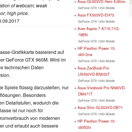
Asus GL503VD Hero Edition
ation of webcam; weak
GeForce GTX 1050 Mobile
or; high price.
Asus FX503VD-EH73
13.09.2017
GeForce GTX 1050 Mobile
Acer Aspire 7 A715-71G-
79BN
GeForce GTX 1050 Mobile
HP Pavilion Power 15-
klasse-Grafikkarte basierend auf
cb012na
 der GeForce GTX 960M. Wird im
GeForce GTX 1050 Mobile
ie technischen Daten
Asus ZenBook Pro
UX550VD-BN032T
sion.
GeForce GTX 1050 Mobile
 Spiele flüssig darzustellen, nur
Asus Vivobook Pro N580VD-
DM471T
Auflösungen. Besonders
GeForce GTX 1050 Mobile
en Detailstufen, wodurch die
Asus Strix GL503VD-DB71
lasse ist nur noch für
GeForce GTX 1050 Mobile
Stromverbrauch von modernen
HP Pavilion Power 15-
nger und erlaubt auch bessere
cb052tx