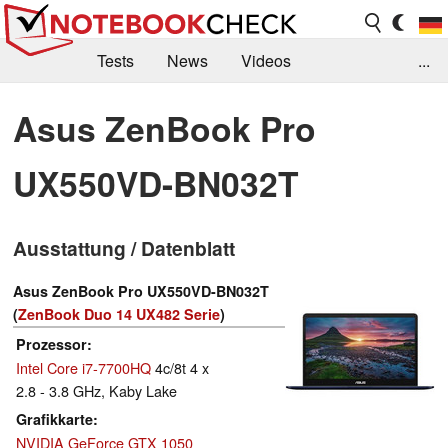
Tests
News
Videos
...
Benchmarks & Tech
Externe Tests
Asus ZenBook Pro
Kaufberatung
Deals
Suche
Jobs
UX550VD-BN032T
Forum
Ausstattung / Datenblatt
Asus ZenBook Pro UX550VD-BN032T
(
ZenBook Duo 14 UX482 Serie
)
Prozessor
Intel Core i7-7700HQ
4c/8t 4 x
2.8 - 3.8 GHz, Kaby Lake
Grafikkarte
NVIDIA GeForce GTX 1050