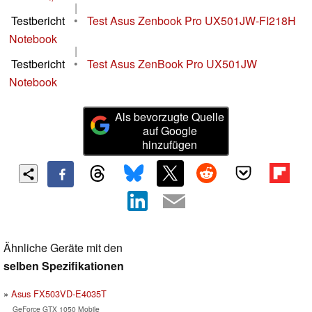
|
Testbericht
•
Test Asus Zenbook Pro UX501JW-FI218H
Notebook
|
Testbericht
•
Test Asus ZenBook Pro UX501JW
Notebook
Als bevorzugte Quelle
auf Google
hinzufügen
Ähnliche Geräte mit den
selben Spezifikationen
Asus FX503VD-E4035T
GeForce GTX 1050 Mobile