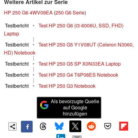
Weitere Artikel zur Serie
HP 250 G6 4WV09EA
(
250 G6 Serie
)
Testbericht
•
Test HP 250 G6 (i3-6006U, SSD, FHD)
Laptop
|
Testbericht
•
Test HP 250 G5 Y1V08UT (Celeron N3060,
HD) Notebook
|
Testbericht
•
Test HP 250 G5 SP X0N33EA Laptop
|
Testbericht
•
Test HP 250 G4 T6P08ES Notebook
|
Testbericht
•
Test HP 250 G3 Notebook
Als bevorzugte Quelle
auf Google
hinzufügen