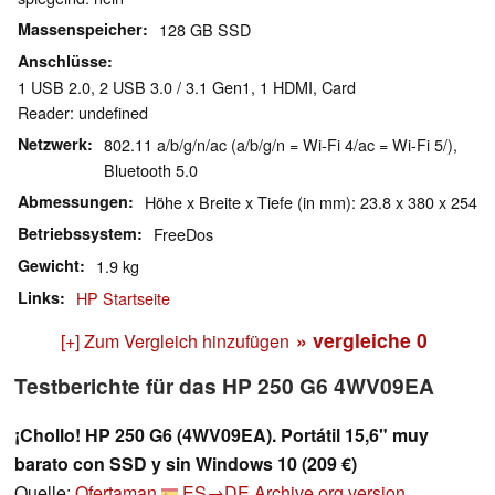
Massenspeicher
128 GB SSD
Anschlüsse
1 USB 2.0, 2 USB 3.0 / 3.1 Gen1, 1 HDMI, Card
Reader: undefined
Netzwerk
802.11 a/b/g/n/ac (a/b/g/n = Wi-Fi 4/ac = Wi-Fi 5/),
Bluetooth 5.0
Abmessungen
Höhe x Breite x Tiefe (in mm): 23.8 x 380 x 254
Betriebssystem
FreeDos
Gewicht
1.9 kg
Links
HP Startseite
» vergleiche
0
[+] Zum Vergleich hinzufügen
Testberichte für das HP 250 G6 4WV09EA
¡Chollo! HP 250 G6 (4WV09EA). Portátil 15,6" muy
barato con SSD y sin Windows 10 (209 €)
Quelle:
Ofertaman
ES→DE
Archive.org version