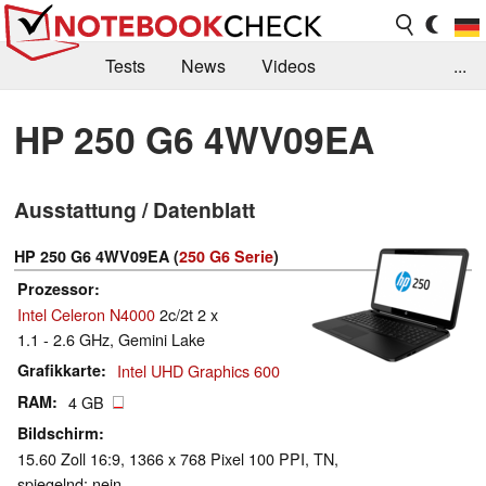
Tests
News
Videos
...
Benchmarks & Tech
Externe Tests
HP 250 G6 4WV09EA
Kaufberatung
Deals
Suche
Jobs
Ausstattung / Datenblatt
Forum
HP 250 G6 4WV09EA (
250 G6 Serie
)
Prozessor
Intel Celeron N4000
2c/2t 2 x
1.1 - 2.6 GHz, Gemini Lake
Grafikkarte
Intel UHD Graphics 600
RAM
4 GB
Bildschirm
15.60 Zoll 16:9, 1366 x 768 Pixel 100 PPI, TN,
spiegelnd: nein