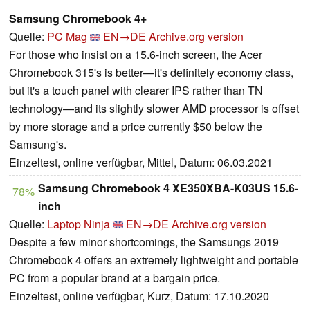
Samsung Chromebook 4+
Quelle:
PC Mag
EN→DE
Archive.org version
For those who insist on a 15.6-inch screen, the Acer
Chromebook 315's is better—it's definitely economy class,
but it's a touch panel with clearer IPS rather than TN
technology—and its slightly slower AMD processor is offset
by more storage and a price currently $50 below the
Samsung's.
Einzeltest, online verfügbar, Mittel, Datum: 06.03.2021
Samsung Chromebook 4 XE350XBA-K03US 15.6-
78%
inch
Quelle:
Laptop Ninja
EN→DE
Archive.org version
Despite a few minor shortcomings, the Samsungs 2019
Chromebook 4 offers an extremely lightweight and portable
PC from a popular brand at a bargain price.
Einzeltest, online verfügbar, Kurz, Datum: 17.10.2020