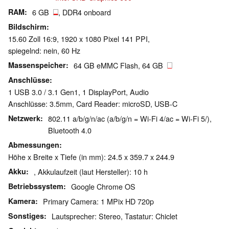
RAM
6 GB
, DDR4 onboard
Bildschirm
15.60 Zoll 16:9, 1920 x 1080 Pixel 141 PPI,
spiegelnd: nein, 60 Hz
Massenspeicher
64 GB eMMC Flash, 64 GB
Anschlüsse
1 USB 3.0 / 3.1 Gen1, 1 DisplayPort, Audio
Anschlüsse: 3.5mm, Card Reader: microSD, USB-C
Netzwerk
802.11 a/b/g/n/ac (a/b/g/n = Wi-Fi 4/ac = Wi-Fi 5/),
Bluetooth 4.0
Abmessungen
Höhe x Breite x Tiefe (in mm): 24.5 x 359.7 x 244.9
Akku
, Akkulaufzeit (laut Hersteller): 10 h
Betriebssystem
Google Chrome OS
Kamera
Primary Camera: 1 MPix HD 720p
Sonstiges
Lautsprecher: Stereo, Tastatur: Chiclet