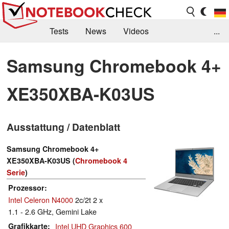
Tests
News
Videos
...
Benchmarks & Tech
Externe Tests
Samsung Chromebook 4+
Kaufberatung
Deals
Suche
Jobs
XE350XBA-K03US
Forum
Ausstattung / Datenblatt
Samsung Chromebook 4+
XE350XBA-K03US (
Chromebook 4
Serie
)
Prozessor
Intel Celeron N4000
2c/2t 2 x
1.1 - 2.6 GHz, Gemini Lake
Grafikkarte
Intel UHD Graphics 600