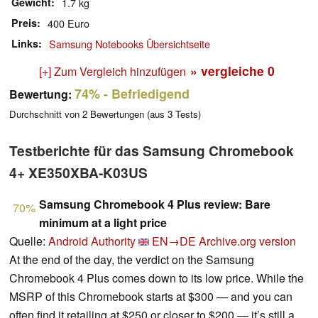
Gewicht
1.7 kg
Preis
400 Euro
Links
Samsung Notebooks Übersichtseite
» vergleiche
0
[+] Zum Vergleich hinzufügen
74%
- Befriedigend
Bewertung:
Durchschnitt von
2
Bewertungen (aus
3
Tests)
Testberichte für das Samsung Chromebook
4+ XE350XBA-K03US
Samsung Chromebook 4 Plus review: Bare
70%
minimum at a light price
Quelle:
Android Authority
EN→DE
Archive.org version
At the end of the day, the verdict on the Samsung
Chromebook 4 Plus comes down to its low price. While the
MSRP of this Chromebook starts at $300 — and you can
often find it retailing at $250 or closer to $200 — it’s still a